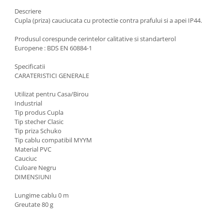
Scule / utile / sonerii/ rulete
Descriere
Adezivi si benzi adezive
Cupla (priza) cauciucata cu protectie contra prafului si a apei IP44.
Chei , clesti , patenti
Produsul corespunde cerintelor calitative si standarterol
Cose / Coliere plastic
Europene : BDS EN 60884-1
Pistoale de lipit si accesorii
Specificatii
CARATERISTICI GENERALE
Scule si unelte de
taiat,accesorii pentru gaurit si
Utilizat pentru Casa/Birou
insurubat
Sonerii
Industrial
Tip produs Cupla
Trepied
Tip stecher Clasic
Tip priza Schuko
Tip cablu compatibil MYYM
Ventilator
Material PVC
Cauciuc
Lanterne
Culoare Negru
Accesorii camping
DIMENSIUNI
Conetica si conexiuni
Lungime cablu 0 m
Masina de facut gheata
Greutate 80 g
Produse grele si voluminoase