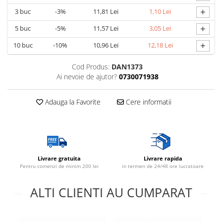
+
3
buc
-3%
11,81 Lei
1,10 Lei
Lustre
+
5
buc
-5%
11,57 Lei
3,05 Lei
Spoturi led pe sina
+
10
buc
-10%
10,96 Lei
12,18 Lei
Aparataj şi accesorii
Cod Produs:
DAN1373
Alimentatoare/Drivere
Ai nevoie de ajutor?
0730071938
Bară alimentare nul
Cablu electric, canal cablu
Adauga la Favorite
Cere informatii
Cap prelungitor
Conectoare
electrice/Morsete/reglete
Cuple
Livrare gratuita
Livrare rapida
Pentru comenzi de minim 200 lei
in termen de 24/48 ore lucratoare
Doze
Dulii/Dulie adaptor
ALTI CLIENTI AU CUMPARAT
Electrocasnice de mici dimensiuni
Mufe,Accesorii TV