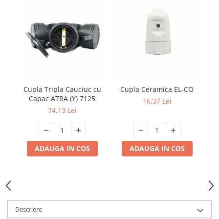
Multimetru Digital
Prelungitoare/Derulatoare
Prize
Starter/Droser
Triplu Stecher
Întrerupătoare/Comutatoare
Cupla Tripla Cauciuc cu
Cupla Ceramica EL-CO
Capac ATRA (Y) 7125
Ştechere/Stecher adaptor
16,37 Lei
74,13 Lei
Ţeavă PVC
Corpuri Led lineare
ADAUGA IN COS
ADAUGA IN COS
Feronerie
Butuc yala,Broaste usa,Lacat
Tablou si sigurante electrice
Descriere