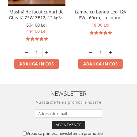
Lampa cu banda Led 12V
Mașină de facut cuburi de
8W , 60cm, cu suport
Gheață ZSW-ZB12, 12 kg/zi,
aluminiu si clesti de
Rezervor 1.2L, Panou Tactil,
18,00 Lei
504,00 Lei
conectare
Design Compact, Negru
444,00 Lei
ADAUGA IN COS
ADAUGA IN COS
NEWSLETTER
Nu rata ofertele si promotiile noastre
Vreau sa primesc newsletter cu promotiile