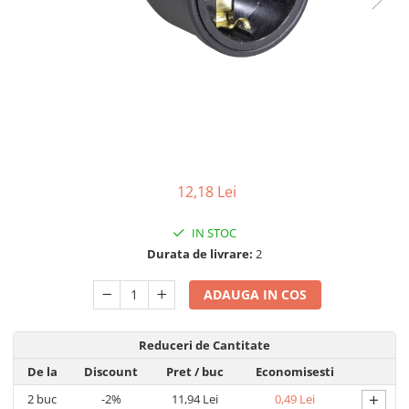
Lampi solare
Corpuri de iluminat
Spoturi LED
Corpuri Led - industriale
Aplice si Plafoniere Led
Proiectoare LED
Corpuri stradale
12,18 Lei
Lămpi portabile
IN STOC
Senzori de
Durata de livrare:
2
miscare,crepuscular,dulii cu
senzor
Veioze/Lămpi/lampa de veghe
ADAUGA IN COS
Aplice ,becuri si corpuri cu
senzor
Reduceri de Cantitate
Aplice de perete interior,
De la
Discount
Pret
/ buc
Economisesti
exterior
+
2
buc
-2%
11,94 Lei
0,49 Lei
Lampi emergente