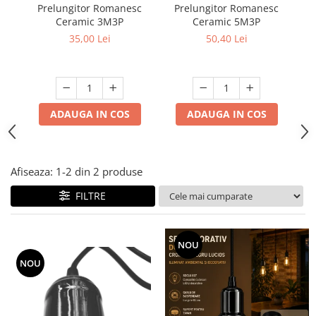
Prelungitor Romanesc
Prelungitor Romanesc
Du
Ceramic 3M3P
Ceramic 5M3P
ad
35,00 Lei
50,40 Lei
ADAUGA IN COS
ADAUGA IN COS
Afiseaza:
1-
2
din
2
produse
FILTRE
NOU
NOU