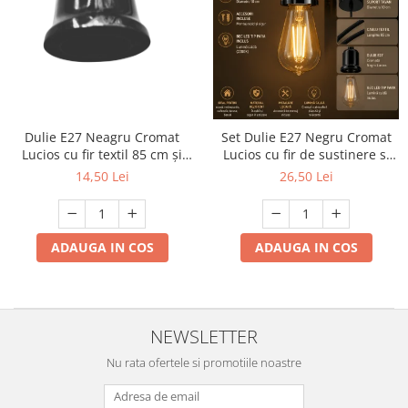
Dulie E27 Neagru Cromat
Set Dulie E27 Negru Cromat
Lucios cu fir textil 85 cm și
Lucios cu fir de sustinere si
suport plafon Ø10 cm, cu
bec decorativ tip para cu
14,50 Lei
26,50 Lei
accesorii de montaj
lumina calda cu accesorii de
montaj
ADAUGA IN COS
ADAUGA IN COS
NEWSLETTER
Nu rata ofertele si promotiile noastre