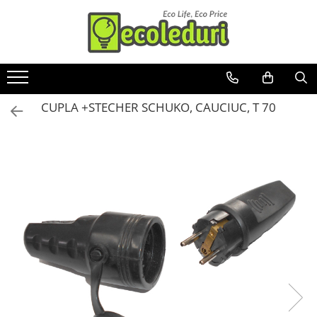
Toate Produsele
Surse de iluminat
CUPLA +STECHER SCHUKO, CAUCIUC, T 70
Banda LED
Bec Color led
Bec incandescent (Clasic)
Becuri Led
Becuri & lampi led cu fasung
Ghirlande luminoase
Modul Led pentru aplica
Tub Neon Fluorescent (Clasic)
Tub Neon LED