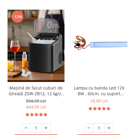
Produse grele si voluminoase
Promotii
-12%
Lampa cu banda Led 12V
Mașină de facut cuburi de
8W , 60cm, cu suport
Gheață ZSW-ZB12, 12 kg/zi,
aluminiu si clesti de
Rezervor 1.2L, Panou Tactil,
18,00 Lei
504,00 Lei
conectare
Design Compact, Negru
444,00 Lei