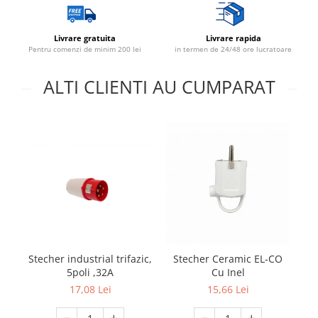
Lustre
Livrare gratuita
Livrare rapida
Spoturi led pe sina
Pentru comenzi de minim 200 lei
in termen de 24/48 ore lucratoare
Aparataj şi accesorii
ALTI CLIENTI AU CUMPARAT
Alimentatoare/Drivere
Bară alimentare nul
Cablu electric, canal cablu
Cap prelungitor
Conectoare
electrice/Morsete/reglete
Copex
Cuple
Stecher industrial trifazic,
Stecher Ceramic EL-CO
Doze
5poli ,32A
Cu Inel
Dulii/Dulie adaptor
17,08 Lei
15,66 Lei
Electrocasnice de mici dimensiuni