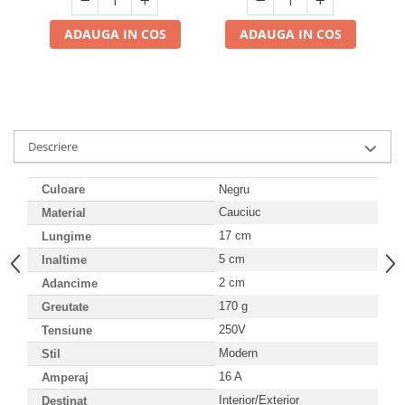
Mufe,Accesorii TV
ADAUGA IN COS
ADAUGA IN COS
Multimetru Digital
Prelungitoare/Derulatoare
Prize
Starter/Droser
Descriere
Triplu Stecher
Întrerupătoare/Comutatoare
Culoare
Negru
Ştechere/Stecher adaptor
Cauciuc
Material
17 cm
Lungime
Ţeavă PVC
5 cm
Inaltime
2 cm
Adancime
Corpuri Led lineare
170 g
Greutate
Feronerie
250V
Tensiune
Butuc yala,Broaste usa,Lacat
Modern
Stil
16 A
Amperaj
Tablou si sigurante electrice
Interior/Exterior
Destinat