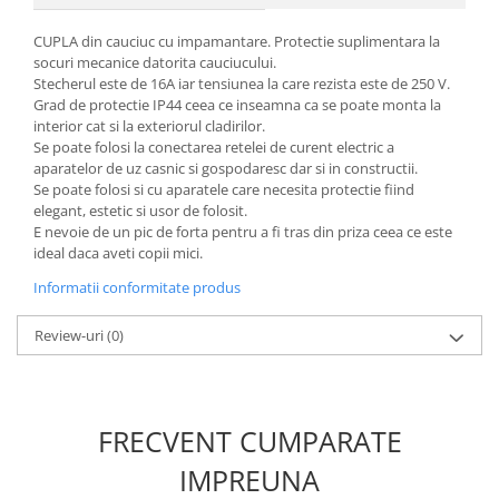
CUPLA din cauciuc cu impamantare. Protectie suplimentara la
Scule / utile / sonerii/ rulete
socuri mecanice datorita cauciucului.
Adezivi si benzi adezive
Stecherul este de 16A iar tensiunea la care rezista este de 250 V.
Grad de protectie IP44 ceea ce inseamna ca se poate monta la
Chei , clesti , patenti
interior cat si la exteriorul cladirilor.
Cose / Coliere plastic
Se poate folosi la conectarea retelei de curent electric a
aparatelor de uz casnic si gospodaresc dar si in constructii.
Pistoale de lipit si accesorii
Se poate folosi si cu aparatele care necesita protectie fiind
Scule si unelte de
elegant, estetic si usor de folosit.
E nevoie de un pic de forta pentru a fi tras din priza ceea ce este
taiat,accesorii pentru gaurit si
ideal daca aveti copii mici.
insurubat
Sonerii
Informatii conformitate produs
Trepied
Review-uri
(0)
Ventilator
Lanterne
FRECVENT CUMPARATE
Accesorii camping
Conetica si conexiuni
IMPREUNA
Masina de facut gheata