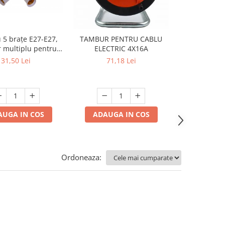
u 5 brațe E27-E27,
TAMBUR PENTRU CABLU
Dulie E27 
 multiplu pentru
ELECTRIC 4X16A
lumină ș
uri LED, 220V
aplicabilă p
31,50 Lei
71,18 Lei
22,4
240V, mod
AUGA IN COS
ADAUGA IN COS
ADAUGA
Ordoneaza: