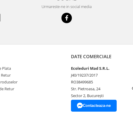
Urmareste-ne in social media
DATE COMERCIALE
 Plata
Ecoleduri Mad S.R.L.
e Retur
J40/19237/2017
Produselor
RO38499685
de Retur
Str. Pietroasa, 24
Sector 2, București
Contacteaza-ne