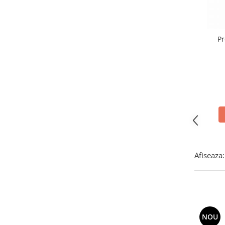
Dulii/Dulie adaptor
Corpuri Led lineare
Pr
Afiseaza:
NOU