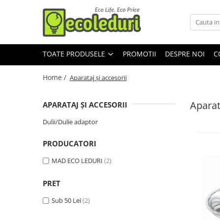
Toate Produsele
TOATE PRODUSELE
PROMOTII
DESPRE NOI
C
Surse de iluminat
Surse de iluminat
Home /
Aparataj şi accesorii
Becuri & lampi led cu fasung
Tub Neon Fluorescent (Clasic)
Aparat
APARATAJ ŞI ACCESORII
Dulii/Dulie adaptor
Corpuri de iluminat
Corpuri de iluminat
PRODUCATORI
Aplice si Plafoniere Led
MAD ECO LEDURI
(2)
Proiectoare LED
Lustre
PRET
Sub 50 Lei
(2)
Aparataj şi accesorii
Aparataj şi accesorii