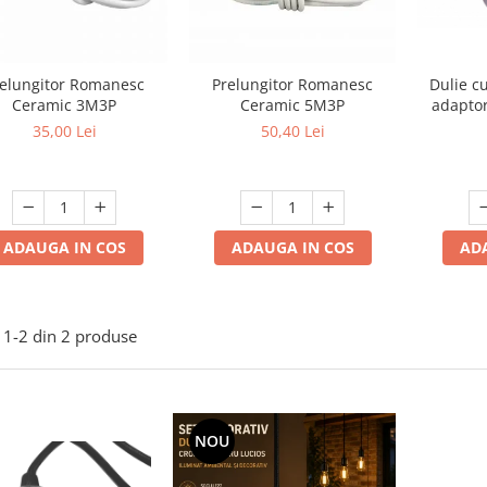
elungitor Romanesc
Prelungitor Romanesc
Dulie c
Ceramic 3M3P
Ceramic 5M3P
adaptor
bec
35,00 Lei
50,40 Lei
ADAUGA IN COS
ADAUGA IN COS
AD
1-
2
din
2
produse
NOU