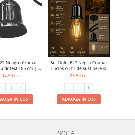
E27 Neagru Cromat
Set Dulie E27 Negru Cromat
u fir textil 85 cm și
Lucios cu fir de sustinere si
 plafon Ø10 cm, cu
bec decorativ tip para cu
14,50 Lei
26,50 Lei
sorii de montaj
lumina calda cu accesorii de
montaj
AUGA IN COS
ADAUGA IN COS
SOCIAL