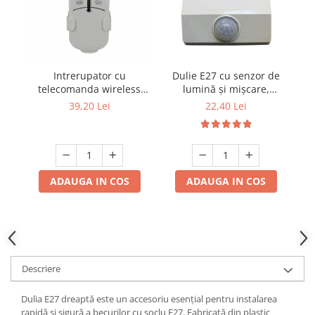
Mufe,Accesorii TV
Multimetru Digital
Prelungitoare/Derulatoare
Intrerupator cu
Dulie E27 cu senzor de
Du
Prize
telecomanda wireless
lumină și mișcare,
Starter/Droser
universala pentru lustra
aplicabilă pe perete, 110-
39,20 Lei
22,40 Lei
3 canale A03
240V, model GYDZ001
Triplu Stecher
Întrerupătoare/Comutatoare
Ştechere/Stecher adaptor
ADAUGA IN COS
ADAUGA IN COS
Ţeavă PVC
Corpuri Led lineare
Feronerie
Descriere
Butuc yala,Broaste usa,Lacat
Dulia E27 dreaptă este un accesoriu esențial pentru instalarea
Tablou si sigurante electrice
rapidă și sigură a becurilor cu soclu E27. Fabricată din plastic