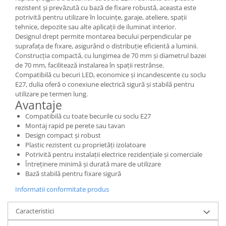
rezistent și prevăzută cu bază de fixare robustă, aceasta este
potrivită pentru utilizare în locuințe, garaje, ateliere, spații
Scule / utile / sonerii/ rulete
tehnice, depozite sau alte aplicații de iluminat interior.
Adezivi si benzi adezive
Designul drept permite montarea becului perpendicular pe
suprafața de fixare, asigurând o distribuție eficientă a luminii.
Chei , clesti , patenti
Construcția compactă, cu lungimea de 70 mm și diametrul bazei
Cose / Coliere plastic
de 70 mm, facilitează instalarea în spații restrânse.
Compatibilă cu becuri LED, economice și incandescente cu soclu
Pistoale de lipit si accesorii
E27, dulia oferă o conexiune electrică sigură și stabilă pentru
utilizare pe termen lung.
Scule si unelte de
Avantaje
taiat,accesorii pentru gaurit si
insurubat
Compatibilă cu toate becurile cu soclu E27
Sonerii
Montaj rapid pe perete sau tavan
Design compact și robust
Trepied
Plastic rezistent cu proprietăți izolatoare
Potrivită pentru instalații electrice rezidențiale și comerciale
Ventilator
Întreținere minimă și durată mare de utilizare
Bază stabilă pentru fixare sigură
Lanterne
Informatii conformitate produs
Accesorii camping
Caracteristici
Conetica si conexiuni
Masina de facut gheata