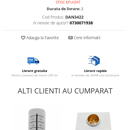
STOC EPUIZAT
Lustre
Durata de livrare:
2
Cod Produs:
DAN3422
Spoturi led pe sina
Ai nevoie de ajutor?
0730071938
Aparataj şi accesorii
Adauga la Favorite
Cere informatii
Alimentatoare/Drivere
Bară alimentare nul
Cablu electric, canal cablu
Cap prelungitor
Livrare gratuita
Livrare rapida
Conectoare
Pentru comenzi de minim 200 lei
in termen de 24/48 ore lucratoare
electrice/Morsete/reglete
ALTI CLIENTI AU CUMPARAT
Copex
Cuple
Doze
Dulii/Dulie adaptor
Electrocasnice de mici dimensiuni