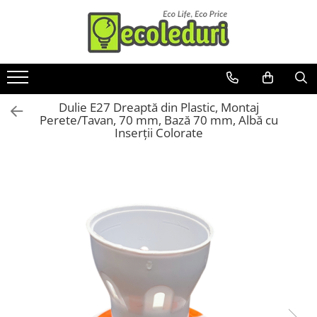
Toate Produsele
Surse de iluminat
Dulie E27 Dreaptă din Plastic, Montaj
Banda LED
Perete/Tavan, 70 mm, Bază 70 mm, Albă cu
Bec Color led
Inserții Colorate
Bec incandescent (Clasic)
Becuri Led
Becuri & lampi led cu fasung
Ghirlande luminoase
Modul Led pentru aplica
Tub Neon Fluorescent (Clasic)
Tub Neon LED