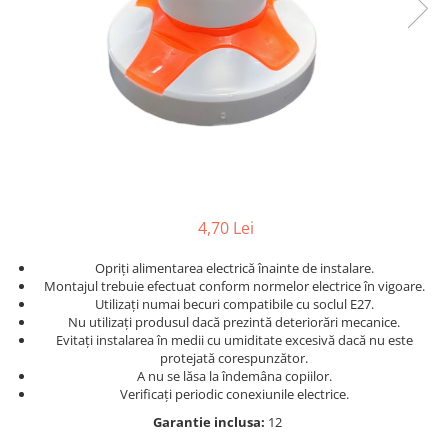
Lampi solare
Corpuri de iluminat
Spoturi LED
Corpuri Led - industriale
Aplice si Plafoniere Led
Proiectoare LED
Corpuri stradale
4,70 Lei
Lămpi portabile
Senzori de
Opriți alimentarea electrică înainte de instalare.
miscare,crepuscular,dulii cu
Montajul trebuie efectuat conform normelor electrice în vigoare.
senzor
Utilizați numai becuri compatibile cu soclul E27.
Veioze/Lămpi/lampa de veghe
Nu utilizați produsul dacă prezintă deteriorări mecanice.
Evitați instalarea în medii cu umiditate excesivă dacă nu este
Aplice ,becuri si corpuri cu
protejată corespunzător.
senzor
A nu se lăsa la îndemâna copiilor.
Verificați periodic conexiunile electrice.
Aplice de perete interior,
exterior
Garantie inclusa:
12
Lampi emergente