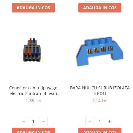
ADAUGA IN COS
ADAUGA IN COS
Conector cablu tip wago
BARA NUL CU SURUB IZOLATA
electric 2 intrari- 4 ieșiri
4 POLI
.Reglete 2 intrari 4 ieșiri
1,85 Lei
2,14 Lei
ADAUGA IN COS
ADAUGA IN COS