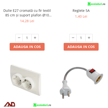
Scule / utile / sonerii/ rulete
Dulie E27 cromată cu fir textil
Reglete 5A
85 cm și suport plafon Ø10
Adezivi si benzi adezive
1,40 Lei
cm, cu accesorii de montaj
14,28 Lei
Chei , clesti , patenti
Cose / Coliere plastic
Pistoale de lipit si accesorii
Scule si unelte de
ADAUGA IN COS
ADAUGA IN COS
taiat,accesorii pentru gaurit si
insurubat
Sonerii
Trepied
Ventilator
Lanterne
Accesorii camping
Conetica si conexiuni
Masina de facut gheata