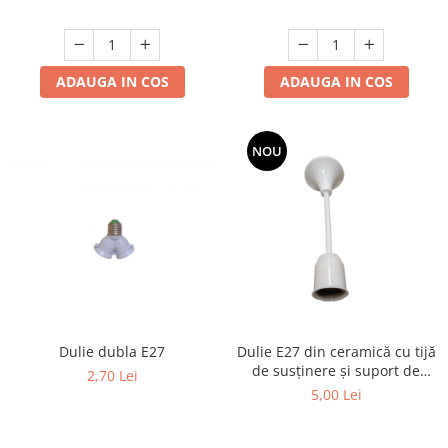
ADAUGA IN COS
ADAUGA IN COS
NOU
Dulie dubla E27
Dulie E27 din ceramică cu tijă
de susținere și suport de
2,70 Lei
mascare, cablu 2x0,5 mm²,
5,00 Lei
albă, lungime 15 cm