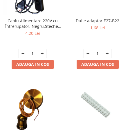
Mufe,Accesorii TV
Multimetru Digital
Cablu Alimentare 220V cu
Dulie adaptor E27-B22
Prelungitoare/Derulatoare
Întrerupător, Negru,Stecher
1,68 Lei
Plat, 1.5m, 2 Fire - Ideal
Prize
4,20 Lei
pentru Lămpi si Proiecte DIY
Starter/Droser
Triplu Stecher
Întrerupătoare/Comutatoare
ADAUGA IN COS
ADAUGA IN COS
Ştechere/Stecher adaptor
Ţeavă PVC
Corpuri Led lineare
Feronerie
Butuc yala,Broaste usa,Lacat
Tablou si sigurante electrice