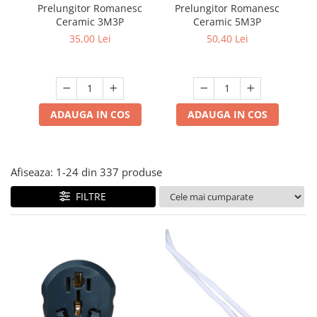
Lampi solare
Prelungitor Romanesc
Prelungitor Romanesc
Du
Ceramic 3M3P
Ceramic 5M3P
ad
Corpuri de iluminat
35,00 Lei
50,40 Lei
Spoturi LED
Corpuri Led - industriale
Aplice si Plafoniere Led
ADAUGA IN COS
ADAUGA IN COS
Proiectoare LED
Corpuri stradale
Lămpi portabile
Afiseaza:
1-
24
din
337
produse
Senzori de
FILTRE
miscare,crepuscular,dulii cu
senzor
Veioze/Lămpi/lampa de veghe
Aplice ,becuri si corpuri cu
senzor
Aplice de perete interior,
exterior
Lampi emergente