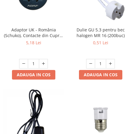
Lustre
Spoturi led pe sina
Adaptor UK - România
Dulie GU 5.3 pentru bec
Aparataj şi accesorii
(Schuko), Contacte din Cupru,
halogen MR 16 (200buc)
Alimentatoare/Drivere
Culoare Gri, ADAF
5,18 Lei
0,51 Lei
Bară alimentare nul
Cablu electric, canal cablu
Cap prelungitor
ADAUGA IN COS
ADAUGA IN COS
Conectoare
electrice/Morsete/reglete
Copex
Cuple
Doze
Dulii/Dulie adaptor
Electrocasnice de mici dimensiuni