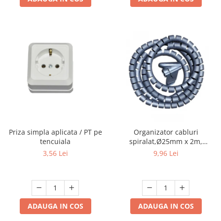
Priza simpla aplicata / PT pe
Organizator cabluri
tencuiala
spiralat,Ø25mm x 2m,
gri,protectie birou
3,56 Lei
9,96 Lei
ADAUGA IN COS
ADAUGA IN COS