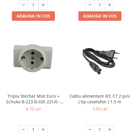
ADAUGA IN COS
ADAUGA IN COS
Triplu Stecher Mixt Euro +
Cablu alimentare IEC C7 2 pini
Schuko B-223 B-035 221/0 -
( tip casetofon ) 1.5 m
Multiplicator Priză 3 Ieșiri
6,72 Lei
3,50 Lei