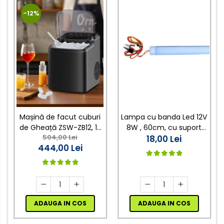
-12%
Lampa cu banda Led 12V
Mașină de facut cuburi
8W , 60cm, cu suport
de Gheață ZSW-ZB12, 12
504,00 Lei
aluminiu si clesti de
18,00 Lei
kg/zi, Rezervor 1.2L,
444,00 Lei
conectare
Panou Tactil, Design
Compact, Negru
ADAUGA IN COS
ADAUGA IN COS