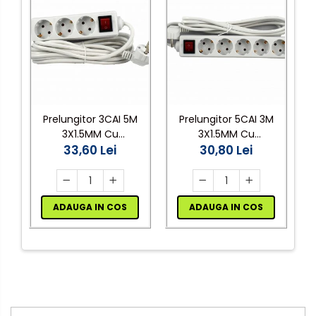
Prelungitor 3CAI 5M
Prelungitor 5CAI 3M
3X1.5MM Cu
3X1.5MM Cu
(
Intrerupator
33,60 Lei
Intrerupator ALIEN
30,80 Lei
ADAUGA IN COS
ADAUGA IN COS