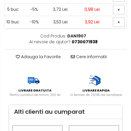
5
buc
-5%
3,72 Lei
0,98 Lei
+
10
buc
-10%
3,53 Lei
3,92 Lei
+
Cod Produs:
DAN1907
Ai nevoie de ajutor?
0730071938
Adauga la Favorite
Cere informatii
LIVRARE GRATUITA
LIVRARE RAPIDA
Pentru comenzi de minim 200 lei
in termen de 24/48 ore lucratoare
Alti clienti au cumparat