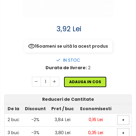
Electrocasnice de mici
senzor
dimensiuni
Aplice de perete interior,
Mufe,Accesorii TV
exterior
3,92 Lei
Multimetru Digital
Lampi emergente
Prelungitoare/Derulatoare
Lustre
16
oameni se uită la acest produs
Prize
Spoturi led pe sina
IN STOC
Starter/Droser
Durata de livrare:
2
Triplu Stecher
ADAUGA IN COS
Întrerupătoare/Comutatoare
Reduceri de Cantitate
Ştechere/Stecher adaptor
De la
Discount
Pret
/ buc
Economisesti
Ţeavă PVC
2
buc
-2%
3,84 Lei
0,16 Lei
+
3
buc
-3%
3,80 Lei
0,35 Lei
+