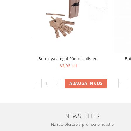
Scule / utile / sonerii/ rulete
Adezivi si benzi adezive
Chei , clesti , patenti
Cose / Coliere plastic
Pistoale de lipit si accesorii
Scule si unelte de
Butuc yala egal 90mm -blister-
Bu
taiat,accesorii pentru gaurit si
33,96 Lei
insurubat
Sonerii
Trepied
ADAUGA IN COS
Ventilator
Lanterne
NEWSLETTER
Accesorii camping
Conetica si conexiuni
Nu rata ofertele si promotiile noastre