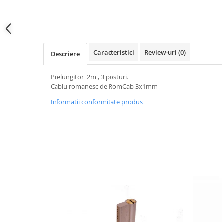
Mufe,Accesorii TV
Multimetru Digital
Prelungitoare/Derulatoare
Caracteristici
Review-uri
(0)
Descriere
Prize
Starter/Droser
Prelungitor 2m , 3 posturi.
Cablu romanesc de RomCab 3x1mm
Triplu Stecher
Informatii conformitate produs
Întrerupătoare/Comutatoare
Ştechere/Stecher adaptor
Ţeavă PVC
Corpuri Led lineare
Feronerie
Butuc yala,Broaste usa,Lacat
Tablou si sigurante electrice