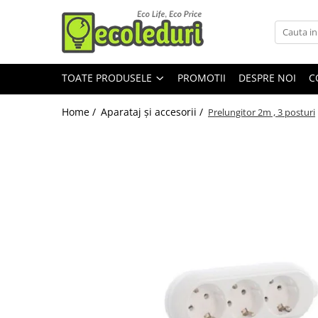
Toate Produsele
TOATE PRODUSELE
PROMOTII
DESPRE NOI
C
Surse de iluminat
Banda LED
Home /
Aparataj şi accesorii /
Prelungitor 2m , 3 posturi
Bec Color led
Bec incandescent (Clasic)
Becuri Led
Becuri & lampi led cu fasung
Ghirlande luminoase
Modul Led pentru aplica
Tub Neon Fluorescent (Clasic)
Tub Neon LED