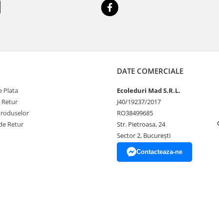
DATE COMERCIALE
 Plata
Ecoleduri Mad S.R.L.
e Retur
J40/19237/2017
Produselor
RO38499685
de Retur
Str. Pietroasa, 24
Sector 2, București
Contacteaza-ne