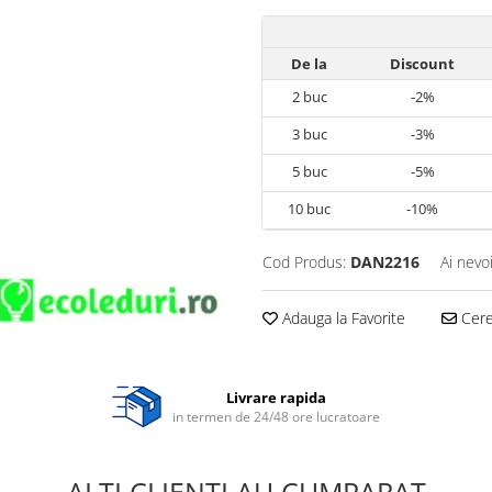
De la
Discount
2
buc
-2%
3
buc
-3%
5
buc
-5%
10
buc
-10%
Cod Produs:
DAN2216
Ai nevo
Adauga la Favorite
Cere 
Livrare rapida
in termen de 24/48 ore lucratoare