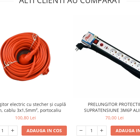
ALTI CLIENTI AU CUMPARAT
itor electric cu stecher și cuplă
PRELUNGITOR PROTECTI
m, cablu 3x1,5mm², portocaliu
SUPRATENSIUNE 3M6P AL
100,80 Lei
70,00 Lei
ADAUGA IN COS
ADAUGA IN