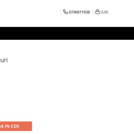
0730071938
0,00
uri
A IN COS