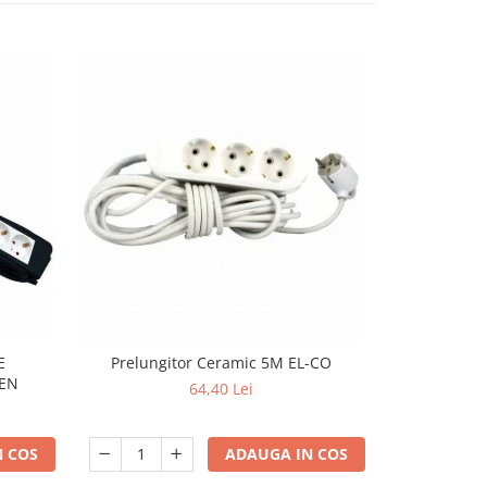
E
Prelungitor Ceramic 5M EL-CO
Derulato
IEN
40M,cablu 3
64,40 Lei
rezistent,
 COS
ADAUGA IN COS