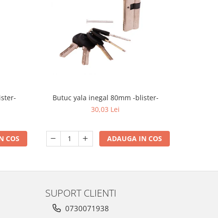
ster-
Butuc yala inegal 80mm -blister-
Priza prog
30,03 Lei
N COS
ADAUGA IN COS
SUPORT CLIENTI
0730071938