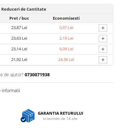
Reduceri de Cantitate
Pret
/ buc
Economisesti
+
23,87 Lei
0,97 Lei
+
23,63 Lei
2,19 Lei
+
23,14 Lei
6,09 Lei
+
21,92 Lei
24,36 Lei
ie de ajutor?
0730071938
informatii
GARANTIA RETURULUI
in termen de 14 zile