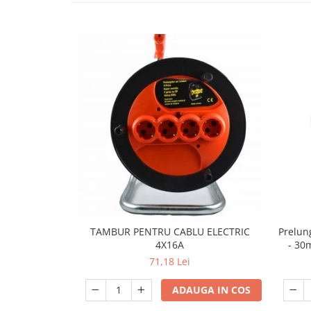
Lampi emergente
Lustre
Spoturi led pe sina
Aparataj şi accesorii
Alimentatoare/Drivere
Bară alimentare nul
Cablu electric, canal cablu
Cap prelungitor
Conectoare
electrice/Morsete/reglete
Copex
TAMBUR PENTRU CABLU ELECTRIC
Prelung
Cuple
4X16A
- 30
71,18 Lei
Doze
Dulii/Dulie adaptor
ADAUGA IN COS
Electrocasnice de mici dimensiuni