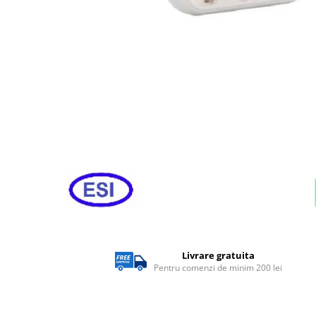
Lampi solare
Corpuri de iluminat
Spoturi LED
Corpuri Led - industriale
Aplice si Plafoniere Led
Proiectoare LED
Corpuri stradale
Lămpi portabile
Senzori de
miscare,crepuscular,dulii cu
senzor
Veioze/Lămpi/lampa de veghe
Aplice ,becuri si corpuri cu
Livrare gratuita
senzor
Pentru comenzi de minim 200 lei
Aplice de perete interior,
exterior