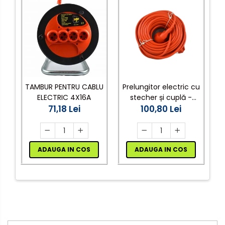
Prelungitor electric cu
TAMBUR PENTRU CABLU
stecher și cuplă -
ELECTRIC 4X16A
30m, cablu 3x1,5mm²,
100,80 Lei
71,18 Lei
portocaliu
ADAUGA IN COS
ADAUGA IN COS