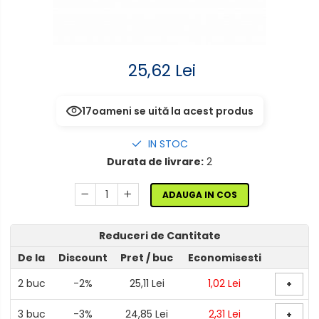
Electrocasnice de mici
senzor
dimensiuni
Aplice de perete interior,
Mufe,Accesorii TV
exterior
25,62 Lei
Multimetru Digital
Lampi emergente
Prelungitoare/Derulatoare
Lustre
17
oameni se uită la acest produs
Prize
Spoturi led pe sina
IN STOC
Starter/Droser
Durata de livrare:
2
Triplu Stecher
ADAUGA IN COS
Întrerupătoare/Comutatoare
Reduceri de Cantitate
Ştechere/Stecher adaptor
De la
Discount
Pret
/ buc
Economisesti
Ţeavă PVC
2
buc
-2%
25,11 Lei
1,02 Lei
+
3
buc
-3%
24,85 Lei
2,31 Lei
+