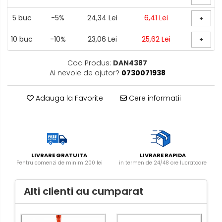
5
buc
-5%
24,34 Lei
6,41 Lei
+
10
buc
-10%
23,06 Lei
25,62 Lei
+
Cod Produs:
DAN4387
Ai nevoie de ajutor?
0730071938
Adauga la Favorite
Cere informatii
LIVRARE GRATUITA
LIVRARE RAPIDA
Pentru comenzi de minim 200 lei
in termen de 24/48 ore lucratoare
Alti clienti au cumparat