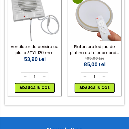
Ventilator de aerisire cu
Plafoniera led jad de
plasa STYL 120 mm
platina cu telecomanda
105,00 Lei
53,90 Lei
48W 35cm dimabila 3
85,00 Lei
temperaturi de culoare
ajustabile
3000K/4500K/6500K
ADAUGA IN COS
ADAUGA IN COS