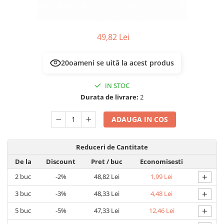
Prelungitoare/Derulatoare
Lampi emergente
Prize
Lustre
Starter/Droser
49,82 Lei
Spoturi led pe sina
Triplu Stecher
17
oameni se uită la acest produs
Întrerupătoare/Comutatoare
Ştechere/Stecher adaptor
IN STOC
Durata de livrare:
2
Ţeavă PVC
ADAUGA IN COS
Reduceri de Cantitate
De la
Discount
Pret
/ buc
Economisesti
+
2
buc
-2%
48,82 Lei
1,99 Lei
+
3
buc
-3%
48,33 Lei
4,48 Lei
+
5
buc
-5%
47,33 Lei
12,46 Lei