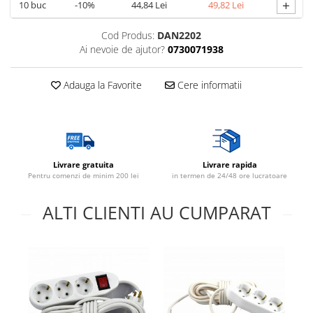
+
10
buc
-10%
44,84 Lei
49,82 Lei
Cod Produs:
DAN2202
Ai nevoie de ajutor?
0730071938
Adauga la Favorite
Cere informatii
Livrare gratuita
Livrare rapida
Pentru comenzi de minim 200 lei
in termen de 24/48 ore lucratoare
ALTI CLIENTI AU CUMPARAT