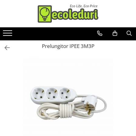
Surse de iluminat
Corpuri de iluminat
Aparataj şi accesorii
Feronerie
Scule / utile / sonerii/ rulete
Banda LED
Spoturi LED
Alimentatoare/Drivere
Butuc yala,Broaste usa,Lacat
Adezivi si benzi adezive
Bec Color led
Corpuri Led - industriale
Bară alimentare nul
Chei , clesti , patenti
Prelungitor IPEE 3M3P
Bec incandescent (Clasic)
Aplice si Plafoniere Led
Cablu electric, canal cablu
Cose / Coliere plastic
Proiectoare LED
Cap prelungitor
Pistoale de lipit si accesorii
Becuri Led
Conectoare
Scule si unelte de
Becuri & lampi led cu fasung
Corpuri stradale
electrice/Morsete/reglete
taiat,accesorii pentru gaurit si
Ghirlande luminoase
Lămpi portabile
insurubat
Cuple
Sonerii
Senzori de
Modul Led pentru aplica
miscare,crepuscular,dulii cu
Trepied
Doze
Tub Neon Fluorescent (Clasic)
senzor
Veioze/Lămpi/lampa de veghe
Dulii/Dulie adaptor
Tub Neon LED
Electrocasnice de mici dimensiuni
Aplice ,becuri si corpuri cu
senzor
Mufe,Accesorii TV
Aplice de perete interior,
Multimetru Digital
exterior