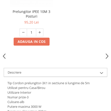
Mufe,Accesorii TV
Prelungitor IPEE 10M 3
Multimetru Digital
Posturi
Prelungitoare/Derulatoare
95,20 Lei
Prize
Starter/Droser
ADAUGA IN COS
Triplu Stecher
Întrerupătoare/Comutatoare
Ştechere/Stecher adaptor
Ţeavă PVC
Descriere
Corpuri Led lineare
Tip Cordon prelungitor-3X1 in sectiune si lungime de 5m
Utilizat pentru Casa/Birou
Feronerie
Utilizare Interior
Butuc yala,Broaste usa,Lacat
Numar prize-3
Culoare-alb
Putere maxima 3000 W
Tablou si sigurante electrice