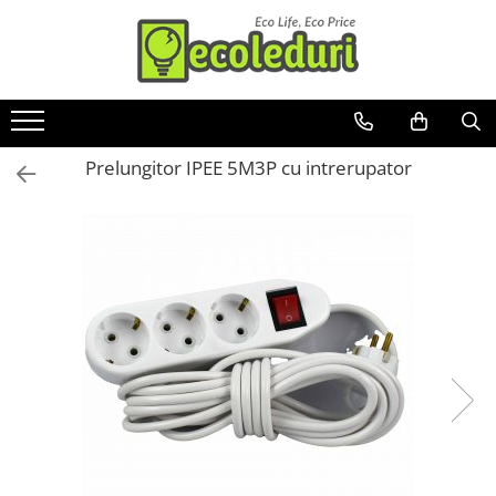
Toate Produsele
Surse de iluminat
Prelungitor IPEE 5M3P cu intrerupator
Banda LED
Bec Color led
Bec incandescent (Clasic)
Becuri Led
Becuri & lampi led cu fasung
Ghirlande luminoase
Modul Led pentru aplica
Tub Neon Fluorescent (Clasic)
Tub Neon LED