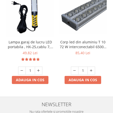
Produse grele si voluminoase
Promotii
Lampa garaj de lucru LED
Corp led din aluminiu T 10
portabila , HX-25,cablu 7,5
72 W interconectabil 6500K
m 220V
120 cm
49,82 Lei
85,40 Lei
ADAUGA IN COS
ADAUGA IN COS
NEWSLETTER
Nu rata ofertele si promotiile noastre