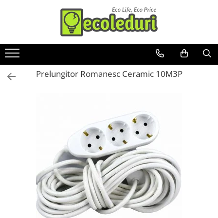
Toate Produsele
Surse de iluminat
Prelungitor Romanesc Ceramic 10M3P
Banda LED
Bec Color led
Bec incandescent (Clasic)
Becuri Led
Becuri & lampi led cu fasung
Ghirlande luminoase
Modul Led pentru aplica
Tub Neon Fluorescent (Clasic)
Tub Neon LED