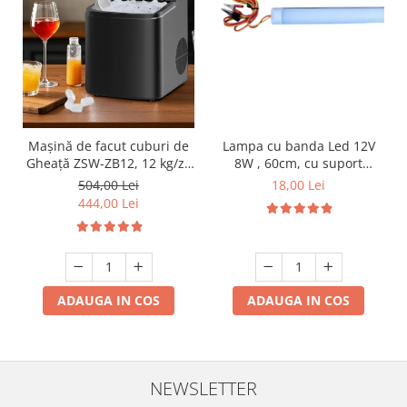
Produse grele si voluminoase
Promotii
Lampa cu banda Led 12V
Mașină de facut cuburi de
8W , 60cm, cu suport
Gheață ZSW-ZB12, 12 kg/zi,
aluminiu si clesti de
Rezervor 1.2L, Panou Tactil,
18,00 Lei
504,00 Lei
conectare
Design Compact, Negru
444,00 Lei
ADAUGA IN COS
ADAUGA IN COS
NEWSLETTER