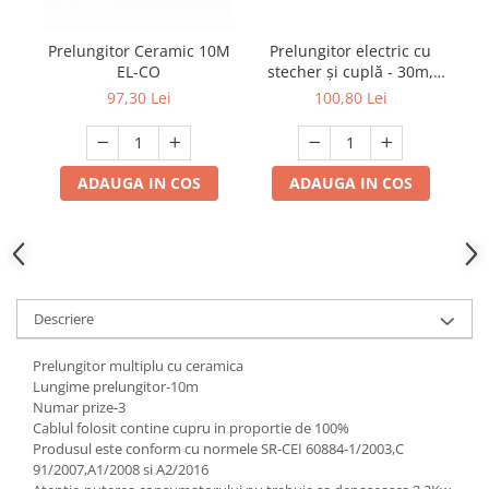
Mufe,Accesorii TV
Prelungitor electric cu
Prelungitor Ceramic 10M
P
Multimetru Digital
stecher și cuplă - 30m,
EL-CO
Prelungitoare/Derulatoare
cablu 3x1,5mm²,
100,80 Lei
97,30 Lei
portocaliu
Prize
Starter/Droser
ADAUGA IN COS
ADAUGA IN COS
Triplu Stecher
Întrerupătoare/Comutatoare
Ştechere/Stecher adaptor
Ţeavă PVC
Descriere
Corpuri Led lineare
Prelungitor multiplu cu ceramica
Lungime prelungitor-10m
Feronerie
Numar prize-3
Butuc yala,Broaste usa,Lacat
Cablul folosit contine cupru in proportie de 100%
Produsul este conform cu normele SR-CEI 60884-1/2003,C
91/2007,A1/2008 si A2/2016
Tablou si sigurante electrice