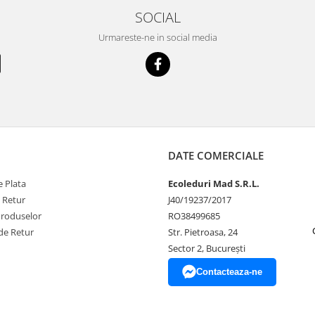
SOCIAL
Urmareste-ne in social media
DATE COMERCIALE
 Plata
Ecoleduri Mad S.R.L.
e Retur
J40/19237/2017
Produselor
RO38499685
de Retur
Str. Pietroasa, 24
Sector 2, București
Contacteaza-ne