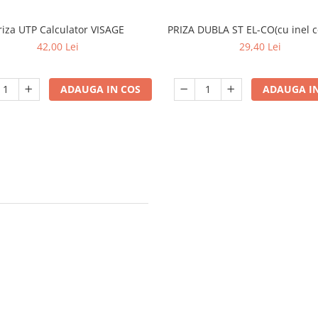
riza UTP Calculator VISAGE
PRIZA DUBLA ST EL-CO(cu inel c
42,00 Lei
29,40 Lei
ADAUGA IN COS
ADAUGA IN