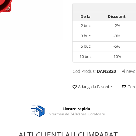
De la
Discount
2
buc
-2%
3
buc
-3%
5
buc
-5%
10
buc
-10%
Cod Produs:
DAN2320
Ai nevo
Adauga la Favorite
Cere 
Livrare rapida
in termen de 24/48 ore lucratoare
ALTI CLIENTI AU CUMPARAT