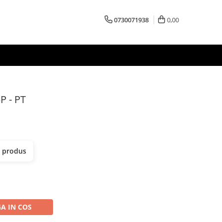
0730071938
0,00
P - PT
t produs
A IN COS