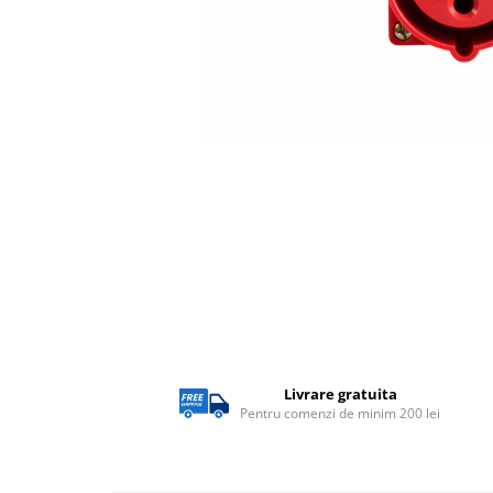
Lampi solare
Corpuri de iluminat
Corpuri de iluminat
Spoturi LED
Corpuri Led - industriale
Aplice si Plafoniere Led
Proiectoare LED
Corpuri stradale
Lămpi portabile
Senzori de
miscare,crepuscular,dulii cu
senzor
Livrare gratuita
Veioze/Lămpi/lampa de veghe
Pentru comenzi de minim 200 lei
Aplice ,becuri si corpuri cu
senzor
Aplice de perete interior,