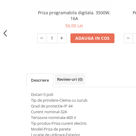
Dulii/Dulie adaptor
Priza programabila digitala, 3500W,
P
Electrocasnice de mici dimensiuni
16A
56,00 Lei
Mufe,Accesorii TV
Multimetru Digital
ADAUGA IN COS
Prelungitoare/Derulatoare
Prize
Starter/Droser
Triplu Stecher
Review-uri
(0)
Descriere
Întrerupătoare/Comutatoare
Ştechere/Stecher adaptor
Dotari-5 poli
Tip de prindere-Clema cu surub
Ţeavă PVC
Grad de protectie-IP 44
Curent nominal-32A
Corpuri Led lineare
Tensiune nominala-400 V
Tip produs-Priza curent electric
Model-Priza de perete
Feronerie
Locatie de utilizare-Exterior