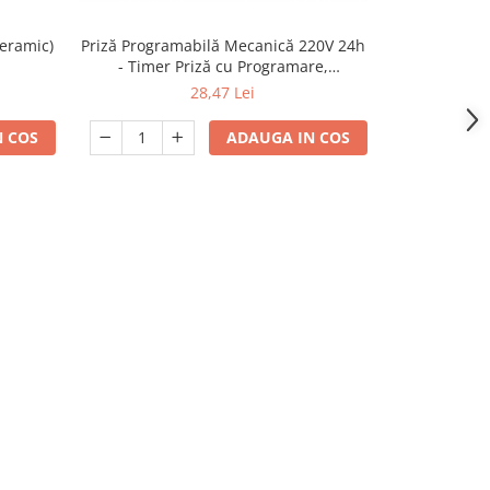
Priză Programabilă Mecanică 220V 24h
eramic)
Priz
- Timer Priză cu Programare,
Economisire Energie
28,47 Lei
ADAUGA IN COS
 COS