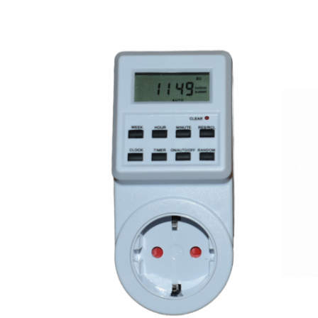
exterior
Lampi emergente
Lustre
Spoturi led pe sina
Aparataj şi accesorii
Aparataj şi accesorii
Alimentatoare/Drivere
Bară alimentare nul
Cablu electric, canal cablu
Cap prelungitor
Conectoare
electrice/Morsete/reglete
Copex
Cuple
Doze