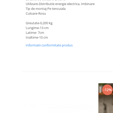
Feronerie
Utilizare-Distributie energie electrica, Imbinare
Butuc yala,Broaste usa,Lacat
Tip de montaj-Pe tencuiala
Culoare-Rosu
Tablou si sigurante electrice
Greutate-0,200 Kg
Lungime-13 cm
Scule / utile / sonerii/ rulete
Latime- 7cm
Inaltime-10 cm
Scule / utile / sonerii/ rulete
Adezivi si benzi adezive
Informatii conformitate produs
Chei , clesti , patenti
Cose / Coliere plastic
Pistoale de lipit si accesorii
Scule si unelte de
taiat,accesorii pentru gaurit si
insurubat
Sonerii
-12%
Trepied
Ventilator