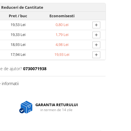
Reduceri de Cantitate
Pret
/ buc
Economisesti
+
19,53 Lei
0,80 Lei
+
19,33 Lei
1,79 Lei
+
18,93 Lei
4,98 Lei
+
17,94 Lei
19,93 Lei
ie de ajutor?
0730071938
informatii
GARANTIA RETURULUI
in termen de 14 zile