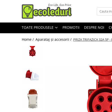
Toate Produsele
TOATE PRODUSELE
PROMOTII
DESPRE NOI
C
Surse de iluminat
Surse de iluminat
Home /
Aparataj şi accesorii /
PRIZA TRIFAZICA 32A 5P - 
Banda LED
Bec Color led
Bec incandescent (Clasic)
Becuri Led
Becuri & lampi led cu fasung
Ghirlande luminoase
Modul Led pentru aplica
Tub Neon Fluorescent (Clasic)
Tub Neon LED