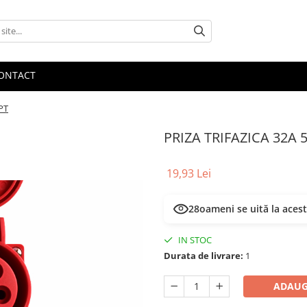
ONTACT
PT
PRIZA TRIFAZICA 32A 5
19,93 Lei
28
oameni se uită la aces
IN STOC
Durata de livrare:
1
ADAUG