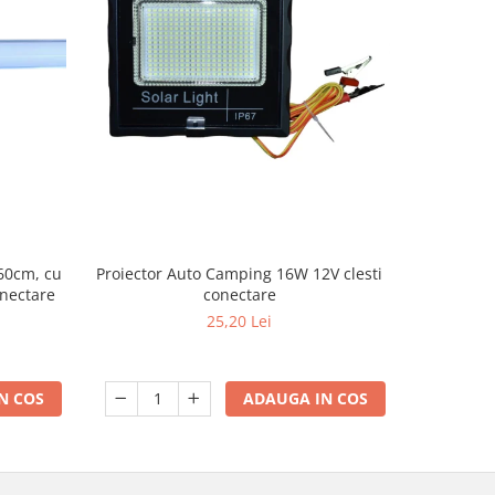
Lampa gara
60cm, cu
Proiector Auto Camping 16W 12V clesti
onectare
conectare
25,20 Lei
N COS
ADAUGA IN COS