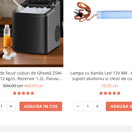
de facut cuburi de Gheață ZSW-
Lampa cu banda Led 12V 8W , 
12 kg/zi, Rezervor 1.2L, Panou
suport aluminiu si clesti de c
til, Design Compact, Negru
504,00 Lei
444,00 Lei
18,00 Lei
ADAUGA IN COS
ADAUGA I