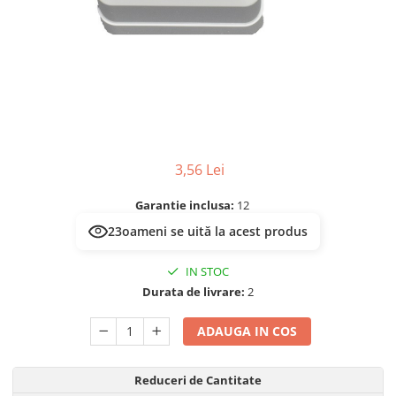
Prelungitoare/Derulatoare
Lampi emergente
Prize
Lustre
Starter/Droser
Spoturi led pe sina
Triplu Stecher
Întrerupătoare/Comutatoare
Ştechere/Stecher adaptor
3,56 Lei
Ţeavă PVC
Garantie inclusa:
12
23
oameni se uită la acest produs
IN STOC
Durata de livrare:
2
ADAUGA IN COS
Reduceri de Cantitate