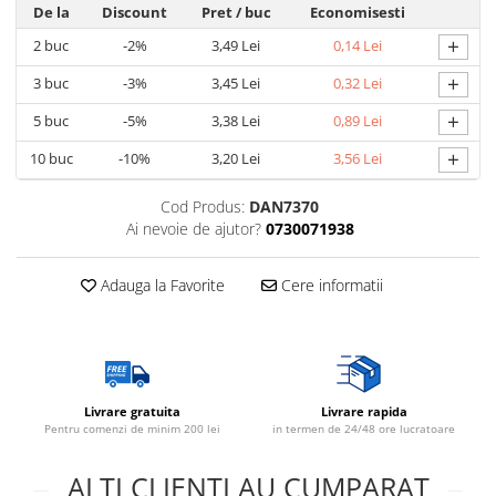
De la
Discount
Pret
/ buc
Economisesti
+
2
buc
-2%
3,49 Lei
0,14 Lei
+
3
buc
-3%
3,45 Lei
0,32 Lei
+
5
buc
-5%
3,38 Lei
0,89 Lei
+
10
buc
-10%
3,20 Lei
3,56 Lei
Cod Produs:
DAN7370
Ai nevoie de ajutor?
0730071938
Adauga la Favorite
Cere informatii
Livrare gratuita
Livrare rapida
Pentru comenzi de minim 200 lei
in termen de 24/48 ore lucratoare
ALTI CLIENTI AU CUMPARAT