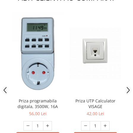
Priza UTP Calculator
PR
Priza programabila
VISAGE
digitala, 3500W, 16A
42,00 Lei
56,00 Lei