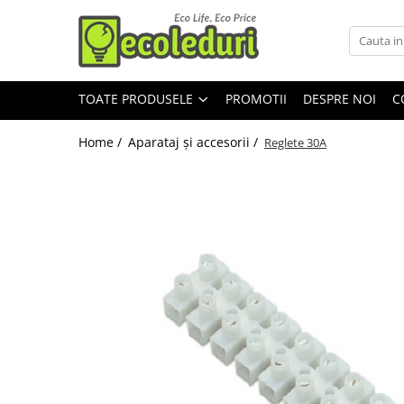
Toate Produsele
TOATE PRODUSELE
PROMOTII
DESPRE NOI
C
Surse de iluminat
Surse de iluminat
Home /
Aparataj şi accesorii /
Reglete 30A
Banda LED
Bec Color led
Bec incandescent (Clasic)
Becuri Led
Becuri & lampi led cu fasung
Ghirlande luminoase
Modul Led pentru aplica
Tub Neon Fluorescent (Clasic)
Tub Neon LED