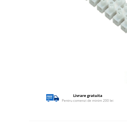
Lampi solare
Corpuri de iluminat
Corpuri de iluminat
Spoturi LED
Corpuri Led - industriale
Aplice si Plafoniere Led
Proiectoare LED
Corpuri stradale
Lămpi portabile
Senzori de
miscare,crepuscular,dulii cu
Livrare gratuita
senzor
Pentru comenzi de minim 200 lei
Veioze/Lămpi/lampa de veghe
Aplice ,becuri si corpuri cu
senzor
Aplice de perete interior,