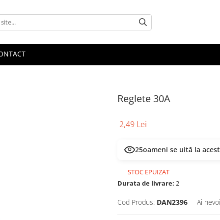
ONTACT
Reglete 30A
2,49 Lei
28
oameni se uită la aces
STOC EPUIZAT
Durata de livrare:
2
Cod Produs:
DAN2396
Ai nevo