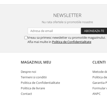
Lanterne
Accesorii camping
NEWSLETTER
Conetica si conexiuni
Nu rata ofertele si promotiile noastre
Masina de facut gheata
Produse grele si voluminoase
Vreau sa primesc newsletter cu promotiile magazinului.
Promotii
Afla mai multe in
Politica de Confidentialitate
MAGAZINUL MEU
CLIENTI
Despre noi
Metode de
Termeni si conditii
Politica d
Politica de Confidentialitate
Garantia 
Politica de livrare
Formular 
Contact
ANPC