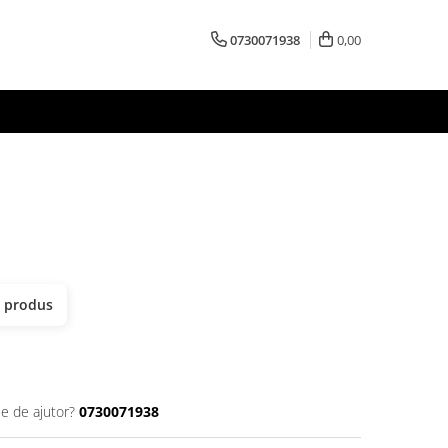
0730071938
0,00
t produs
ie de ajutor?
0730071938