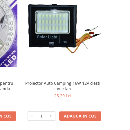
 pentru
TAMBUR
Proiector Auto Camping 16W 12V clesti
omanda
conectare
25,20 Lei
N COS
ADAUGA IN COS