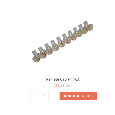
exterior
Lampi emergente
Lustre
Spoturi led pe sina
Aparataj şi accesorii
Aparataj şi accesorii
Alimentatoare/Drivere
Bară alimentare nul
Cablu electric, canal cablu
Cap prelungitor
Reglete Cap Fir 16A
Conectoare
21,28 Lei
electrice/Morsete/reglete
ADAUGA IN COS
Copex
Cuple
Doze