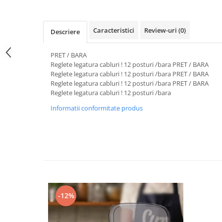
Dulii/Dulie adaptor
Electrocasnice de mici dimensiuni
Caracteristici
Review-uri
(0)
Descriere
Mufe,Accesorii TV
PRET / BARA
Multimetru Digital
Reglete legatura cabluri ! 12 posturi /bara PRET / BARA
Prelungitoare/Derulatoare
Reglete legatura cabluri ! 12 posturi /bara PRET / BARA
Reglete legatura cabluri ! 12 posturi /bara PRET / BARA
Prize
Reglete legatura cabluri ! 12 posturi /bara
Starter/Droser
Informatii conformitate produs
Triplu Stecher
Întrerupătoare/Comutatoare
Ştechere/Stecher adaptor
Ţeavă PVC
Corpuri Led lineare
-12%
Feronerie