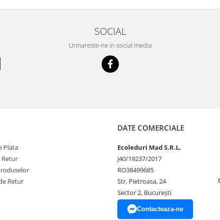
SOCIAL
Urmareste-ne in social media
DATE COMERCIALE
 Plata
Ecoleduri Mad S.R.L.
e Retur
J40/19237/2017
Produselor
RO38499685
de Retur
Str. Pietroasa, 24
Sector 2, București
Contacteaza-ne