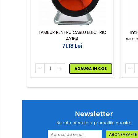
rulete
Adezivi si benzi adezive
Chei , clesti , patenti
TAMBUR PENTRU CABLU ELECTRIC
Int
Cose / Coliere plastic
4X16A
wirel
71,18 Lei
Pistoale de lipit si accesorii
Scule si unelte de
taiat,accesorii pentru gaurit si
insurubat
ADAUGA IN COS
Sonerii
Trepied
Ventilator
Lanterne
Newsletter
Accesorii camping
Nu rata ofertele si promotiile noastre
Conetica si conexiuni
Masina de facut gheata