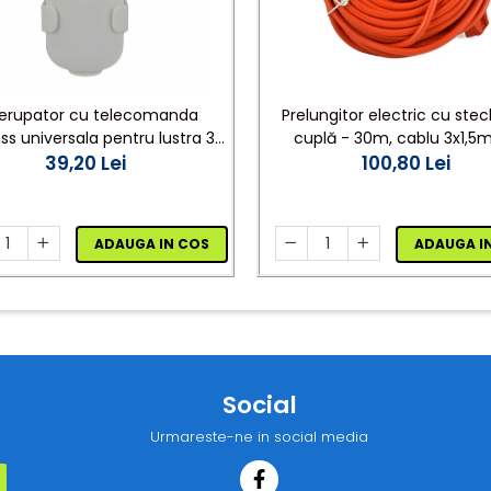
Prelungitor electric cu stec
rerupator cu telecomanda
cuplă - 30m, cablu 3x1,5
ess universala pentru lustra 3
100,80 Lei
portocaliu
canale A03
39,20 Lei
ADAUGA I
ADAUGA IN COS
Social
Urmareste-ne in social media