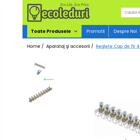
Toate Produsele
Toate Produsele
Promotii
Despre Noi
Surse de iluminat
Home /
Aparataj şi accesorii /
Reglete Cap de fir 
Surse de iluminat
Banda LED
Bec Color led
Bec incandescent (Clasic)
Becuri Led
Becuri & lampi led cu fasung
Ghirlande luminoase
Modul Led pentru aplica
Tub Neon Fluorescent