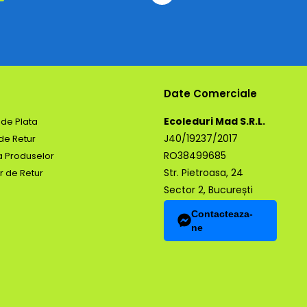
Date Comerciale
Ecoleduri Mad S.R.L.
de Plata
J40/19237/2017
 de Retur
RO38499685
a Produselor
Str. Pietroasa, 24
r de Retur
Sector 2, București
Contacteaza-
ne