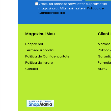
Vreau sa primesc newsletter cu promotiile
Produse grele si voluminoase
magazinului. Afla mai multe in
Politica de
Promotii
Confidentialitate
Magazinul Meu
Clienti
Despre noi
Metode 
Termeni si conditii
Politica
Politica de Confidentialitate
Garanti
Politica de livrare
Formula
Contact
ANPC