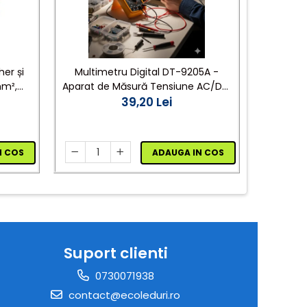
her și
Multimetru Digital DT-9205A -
Dulie E27
mm²,
Aparat de Măsură Tensiune AC/DC,
Curent, Rezistență, Capacitate
39,20 Lei
N COS
ADAUGA IN COS
Suport clienti
0730071938
contact@ecoleduri.ro