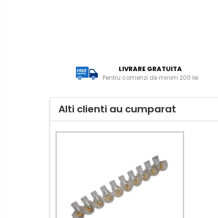
senzor
Veioze/Lămpi/lampa de
veghe
Aplice ,becuri si corpuri cu
senzor
Aplice de perete interior,
exterior
LIVRARE GRATUITA
Pentru comenzi de minim 200 lei
Lampi emergente
Lustre
Alti clienti au cumparat
Spoturi led pe sina
Aparataj şi accesorii
Aparataj şi accesorii
Alimentatoare/Drivere
Bară alimentare nul
Cablu electric, canal cablu