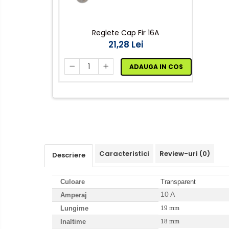
Cap prelungitor
Conectoare
electrice/Morsete/reglete
Reglete Cap Fir 16A
21,28 Lei
Copex
Cuple
ADAUGA IN COS
Doze
Dulii/Dulie adaptor
Electrocasnice de mici
dimensiuni
Mufe,Accesorii TV
Multimetru Digital
Caracteristici
Review-uri
(0)
Descriere
Prelungitoare/Derulatoare
Culoare
Transparent
Prize
10 A
Amperaj
Starter/Droser
19 mm
Lungime
Triplu Stecher
18 mm
Inaltime