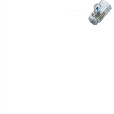
(Clasic)
Tub Neon LED
Lampi solare
Corpuri de iluminat
Corpuri de iluminat
Spoturi LED
Corpuri Led - industriale
Aplice si Plafoniere Led
Proiectoare LED
Corpuri stradale
Lămpi portabile
Senzori de
miscare,crepuscular,dulii cu