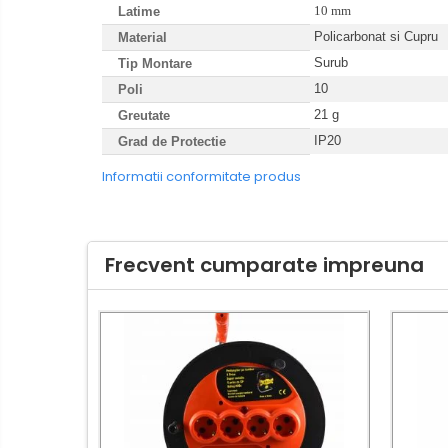
10 mm
Latime
Întrerupătoare/Comutatoare
Policarbonat si Cupru
Material
Ştechere/Stecher adaptor
Surub
Tip Montare
Ţeavă PVC
10
Poli
21 g
Greutate
Corpuri Led lineare
IP20
Grad de Protectie
Informatii conformitate produs
Feronerie
Feronerie
Frecvent cumparate impreuna
Butuc yala,Broaste
usa,Lacat
Tablou si sigurante electrice
Scule / utile / sonerii/ rulete
Scule / utile / sonerii/