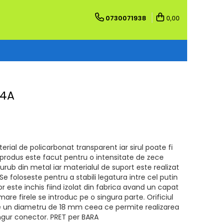
0730071938
0,00
 4A
aterial de policarbonat transparent iar sirul poate fi
produs este facut pentru o intensitate de zece
surub din metal iar materialul de suport este realizat
e foloseste pentru a stabili legatura intre cel putin
r este inchis fiind izolat din fabrica avand un capat
mare firele se introduc pe o singura parte. Orificiul
are un diametru de 18 mm ceea ce permite realizarea
ingur conector. PRET per BARA