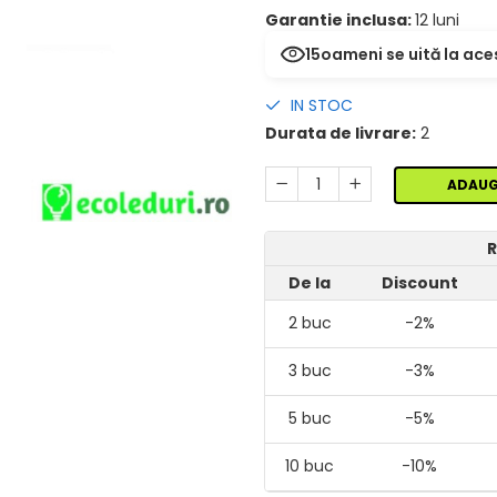
Garantie inclusa:
12 luni
15
oameni se uită la ace
IN STOC
Durata de livrare:
2
ADAUG
R
De la
Discount
2
buc
-2%
3
buc
-3%
5
buc
-5%
10
buc
-10%