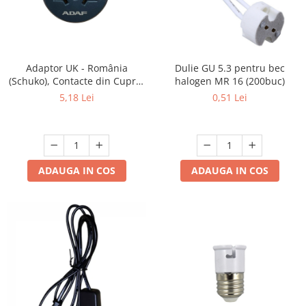
Adaptor UK - România
Dulie GU 5.3 pentru bec
(Schuko), Contacte din Cupru,
halogen MR 16 (200buc)
Culoare Gri, ADAF
5,18 Lei
0,51 Lei
ADAUGA IN COS
ADAUGA IN COS