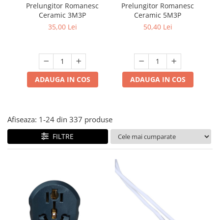
Multimetru Digital
Prelungitor Romanesc
Prelungitor Romanesc
Du
Lampi emergente
Ceramic 3M3P
Ceramic 5M3P
ad
Prelungitoare/Derulatoare
Lustre
35,00 Lei
50,40 Lei
Prize
Spoturi led pe sina
Starter/Droser
Triplu Stecher
ADAUGA IN COS
ADAUGA IN COS
Întrerupătoare/Comutatoare
Ştechere/Stecher adaptor
Ţeavă PVC
Afiseaza:
1-
24
din
337
produse
FILTRE