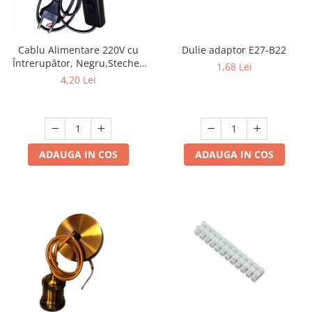
Cablu Alimentare 220V cu
Dulie adaptor E27-B22
Întrerupător, Negru,Stecher
1,68 Lei
Plat, 1.5m, 2 Fire - Ideal
4,20 Lei
pentru Lămpi si Proiecte DIY
ADAUGA IN COS
ADAUGA IN COS