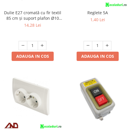
Dulie E27 cromată cu fir textil
Reglete 5A
85 cm și suport plafon Ø10
1,40 Lei
cm, cu accesorii de montaj
14,28 Lei
ADAUGA IN COS
ADAUGA IN COS