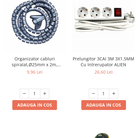
Organizator cabluri
Prelungitor 3CAI 3M 3X1.5MM
spiralat,Ø25mm x 2m,
Cu Intrerupator ALIEN
gri,protectie birou
9,96 Lei
26,60 Lei
ADAUGA IN COS
ADAUGA IN COS