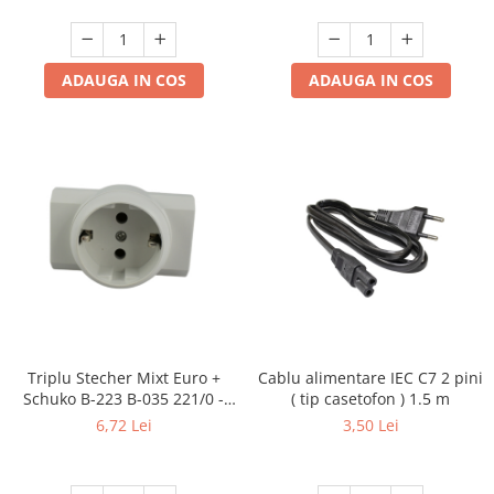
ADAUGA IN COS
ADAUGA IN COS
Triplu Stecher Mixt Euro +
Cablu alimentare IEC C7 2 pini
Schuko B-223 B-035 221/0 -
( tip casetofon ) 1.5 m
Multiplicator Priză 3 Ieșiri
6,72 Lei
3,50 Lei