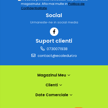
magazinului. Afla mai multe in
Politica de
Confidentialitate
Social
Urmareste-ne in social media
Suport clienti
0730071938
contact@ecoleduri.ro
Magazinul Meu
Clienti
Date Comerciale