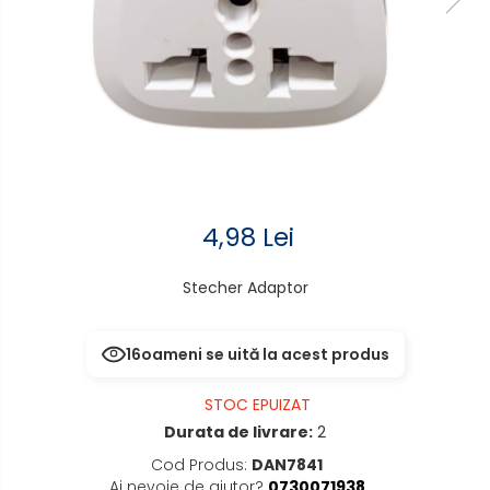
Electrocasnice de mici
senzor
dimensiuni
Aplice de perete interior,
Mufe,Accesorii TV
exterior
Multimetru Digital
Lampi emergente
Prelungitoare/Derulatoare
Lustre
Prize
Spoturi led pe sina
4,98 Lei
Starter/Droser
Triplu Stecher
Stecher Adaptor
Întrerupătoare/Comutatoare
16
oameni se uită la acest produs
Ştechere/Stecher adaptor
STOC EPUIZAT
Ţeavă PVC
Durata de livrare:
2
Cod Produs:
DAN7841
Ai nevoie de ajutor?
0730071938