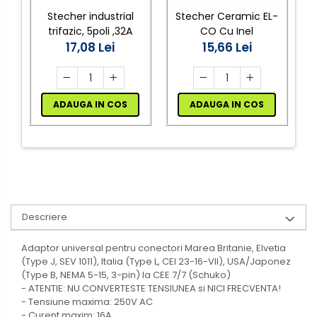
Stecher industrial
Stecher Ceramic EL-
trifazic, 5poli ,32A
CO Cu Inel
17,08 Lei
15,66 Lei
ADAUGA IN COS
ADAUGA IN COS
Descriere
Adaptor universal pentru conectori Marea Britanie, Elvetia
(Type J, SEV 1011), Italia (Type L, CEI 23-16-VII), USA/Japonez
(Type B, NEMA 5-15, 3-pin) la CEE 7/7 (Schuko)
- ATENTIE: NU CONVERTESTE TENSIUNEA si NICI FRECVENTA!
- Tensiune maxima: 250V AC
- Curent maxim: 16A