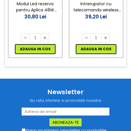
Modul Led rezerva
Intrerupator cu
pentru Aplica 48W
telecomanda wireless
30,80 Lei
6500K
universala pentru lustra
39,20 Lei
3 canale A03
ADAUGA IN COS
ADAUGA IN COS
Newsletter
Nu rata ofertele si promotiile noastre
Vreau sa primesc newsletter cu promotiile