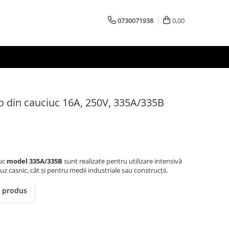
0730071938
0,00
o din cauciuc 16A, 250V, 335A/335B
iuc
model 335A/335B
sunt realizate pentru utilizare intensivă
 uz casnic, cât și pentru medii industriale sau construcții.
t produs