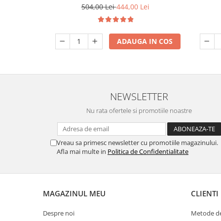
Tactil, Design Compact, Negru
504,00 Lei
444,00 Lei
ADAUGA IN COS
NEWSLETTER
Nu rata ofertele si promotiile noastre
Vreau sa primesc newsletter cu promotiile magazinului.
Afla mai multe in
Politica de Confidentialitate
MAGAZINUL MEU
CLIENTI
Despre noi
Metode de