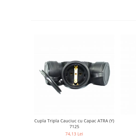
exterior
Lampi emergente
Lustre
Spoturi led pe sina
Aparataj şi accesorii
Aparataj şi accesorii
Alimentatoare/Drivere
Bară alimentare nul
Cablu electric, canal cablu
Cap prelungitor
Conectoare
electrice/Morsete/reglete
Copex
Cupla Tripla Cauciuc cu Capac ATRA (Y)
Cuple
7125
74,13 Lei
Doze