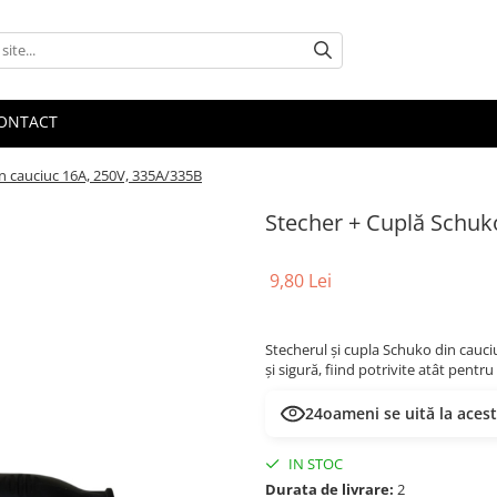
ONTACT
n cauciuc 16A, 250V, 335A/335B
Stecher + Cuplă Schuk
9,80 Lei
Stecherul și cupla Schuko din cauc
și sigură, fiind potrivite atât pentru
24
oameni se uită la aces
IN STOC
Durata de livrare:
2