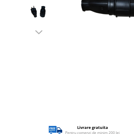
Lampi solare
Corpuri de iluminat
Corpuri de iluminat
Spoturi LED
Corpuri Led - industriale
Aplice si Plafoniere Led
Proiectoare LED
Corpuri stradale
Lămpi portabile
Senzori de
miscare,crepuscular,dulii cu
senzor
Veioze/Lămpi/lampa de veghe
Aplice ,becuri si corpuri cu
senzor
Livrare gratuita
Aplice de perete interior,
Pentru comenzi de minim 200 lei