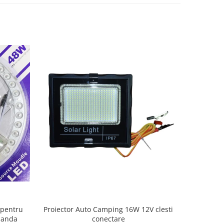
 pentru
Lampa gara
Proiector Auto Camping 16W 12V clesti
omanda
conectare