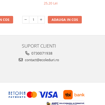
25,20 Lei
N COS
ADAUGA IN COS
SUPORT CLIENTI
0730071938
contact@ecoleduri.ro