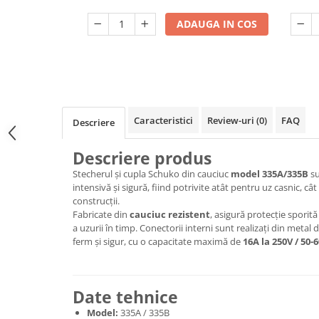
Dulii/Dulie adaptor
ADAUGA IN COS
Electrocasnice de mici dimensiuni
Mufe,Accesorii TV
Multimetru Digital
Prelungitoare/Derulatoare
Caracteristici
Review-uri
(0)
FAQ
Descriere
Prize
Starter/Droser
Descriere produs
Triplu Stecher
Stecherul și cupla Schuko din cauciuc
model 335A/335B
su
intensivă și sigură, fiind potrivite atât pentru uz casnic, câ
Întrerupătoare/Comutatoare
construcții.
Fabricate din
cauciuc rezistent
, asigură protecție sporit
Ştechere/Stecher adaptor
a uzurii în timp. Conectorii interni sunt realizați din metal
Ţeavă PVC
ferm și sigur, cu o capacitate maximă de
16A la 250V / 50-
Corpuri Led lineare
Date tehnice
Feronerie
Model:
335A / 335B