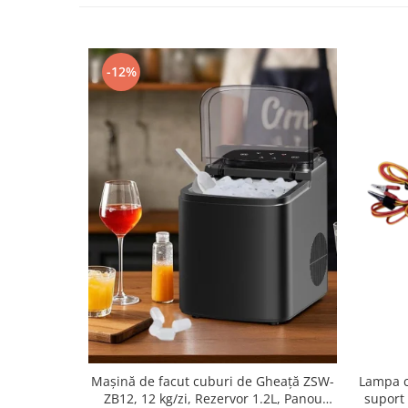
Lanterne
Accesorii camping
-12%
Conetica si conexiuni
Masina de facut gheata
Produse grele si voluminoase
Promotii
Mașină de facut cuburi de Gheață ZSW-
Lampa c
ZB12, 12 kg/zi, Rezervor 1.2L, Panou
suport 