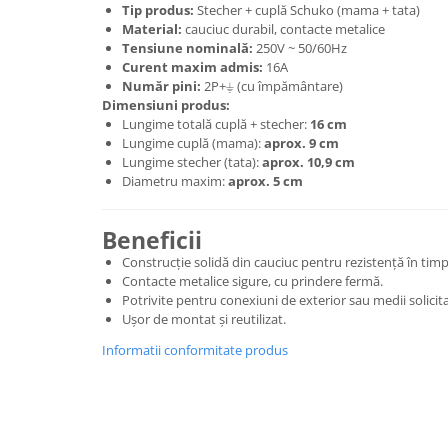
Feronerie
Tip produs:
Stecher + cuplă Schuko (mama + tata)
Material:
cauciuc durabil, contacte metalice
Butuc yala,Broaste usa,Lacat
Tensiune nominală:
250V ~ 50/60Hz
Curent maxim admis:
16A
Tablou si sigurante electrice
Număr pini:
2P+⏚ (cu împământare)
Dimensiuni produs:
Lungime totală cuplă + stecher:
16 cm
Scule / utile / sonerii/ rulete
Lungime cuplă (mama):
aprox. 9 cm
Scule / utile / sonerii/ rulete
Lungime stecher (tata):
aprox. 10,9 cm
Adezivi si benzi adezive
Diametru maxim:
aprox. 5 cm
Chei , clesti , patenti
Beneficii
Cose / Coliere plastic
Construcție solidă din cauciuc pentru rezistență în timp
Pistoale de lipit si accesorii
Contacte metalice sigure, cu prindere fermă.
Scule si unelte de
Potrivite pentru conexiuni de exterior sau medii solicit
taiat,accesorii pentru gaurit si
Ușor de montat și reutilizat.
insurubat
Sonerii
Informatii conformitate produs
Trepied
Ventilator