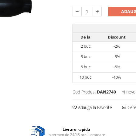
ADAUG
De la
Discount
2
buc
-2%
3
buc
-3%
5
buc
-5%
10
buc
-10%
Cod Produs:
DAN2740
Ai nevo
Adauga la Favorite
Cere 
Livrare rapida
in termen de 24/48 ore lucratoare