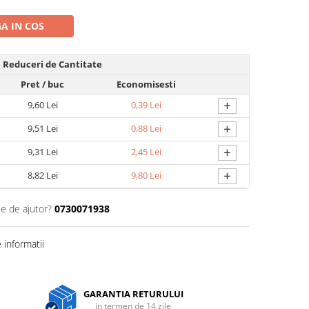
A IN COS
Reduceri de Cantitate
Pret
/ buc
Economisesti
+
9,60 Lei
0,39 Lei
+
9,51 Lei
0,88 Lei
+
9,31 Lei
2,45 Lei
+
8,82 Lei
9,80 Lei
ie de ajutor?
0730071938
informatii
GARANTIA RETURULUI
in termen de 14 zile