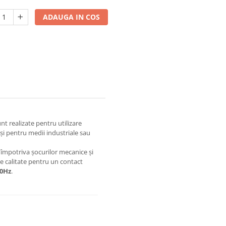
ADAUGA IN COS
nt realizate pentru utilizare
t și pentru medii industriale sau
ă împotriva șocurilor mecanice și
 de calitate pentru un contact
60Hz
.