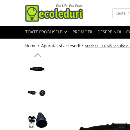
Toate Produsele
TOATE PRODUSELE
PROMOTII
DESPRE NOI
C
Surse de iluminat
Surse de iluminat
Home /
Aparataj şi accesorii /
Stecher + Cuplă Schuko di
Banda LED
Bec Color led
Bec incandescent (Clasic)
Becuri Led
Becuri & lampi led cu fasung
Ghirlande luminoase
Modul Led pentru aplica
Tub Neon Fluorescent (Clasic)
Tub Neon LED