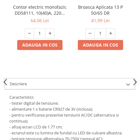
Contor electric monofazic
Broasca Aplicata 13 P
P
DDS8111, 10(40)A, 220V,
50/65 DR
50Hz, pentru măsurarea
64,06 Lei
41,99 Lei
consumului de energie
electrică
ADAUGA IN COS
ADAUGA IN COS
Descriere
Caracteristici:
- tester digital de tensiune;
- alimentare 1 x baterie CR927 de 3V (inclusa);
- pentru verificarea prezentei tensiunii AC/DC (alternativa si
continua);
- afisaj ecran LCD de 1.77 cm;
- ecranul este cu lumina de fundal cu LED de culoare albastra;
- testare tensiune allternativa 70-250V (semnal AC);