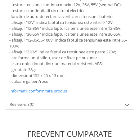
- testare tensiune continua maxim 12V, 36V, 55V (semnal DC);
- testarea continuitatii circuitului electric;
-functie de auto-detectare la verificarea tensiunii bateriei
- afisajul "12V" indica faptul ca tensiunea este intre 9-12V;
- afisajul "12-36V" indica faptul ca tensiunea este intre 12-36V;
- afisajul "36-55V" indica faptul ca tensiunea este intre 36-55V;
- afisajul "12-36-55-100V" indica faptul ca tensiunea este intre 55-
100V;
- afisajul "220V" indica faptul ca tensiunea este peste 220V;
- are forma unui stilou, usor de fixat pe buzunar
- este confectionat dintr-un material rezistent, ABS;
- greutate 38g;
- dimensiuni 155 x 25 x 13 mm;
- culoare galben/rosu.
Informatii conformitate produs
Review-uri
(0)
FRECVENT CUMPARATE