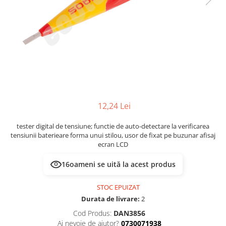
Multimetru Digital
Lampi emergente
Prelungitoare/Derulatoare
Lustre
Prize
Spoturi led pe sina
Starter/Droser
Triplu Stecher
Întrerupătoare/Comutatoare
Ştechere/Stecher adaptor
12,24 Lei
Ţeavă PVC
tester digital de tensiune; functie de auto-detectare la verificarea
tensiunii baterieare forma unui stilou, usor de fixat pe buzunar afisaj
ecran LCD
16
oameni se uită la acest produs
STOC EPUIZAT
Durata de livrare:
2
Cod Produs:
DAN3856
Ai nevoie de ajutor?
0730071938