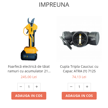
IMPREUNA
Foarfecă electrică de tăiat
Cupla Tripla Cauciuc cu
ramuri cu acumulator 21V
Capac ATRA (Y) 7125
Li-Ion, 25 mm
245,00 Lei
74,13 Lei
ADAUGA IN COS
ADAUGA IN COS