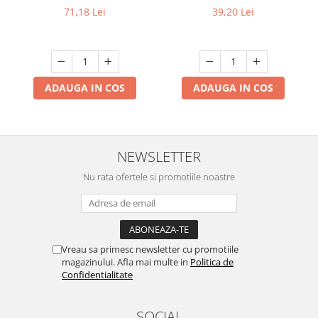
universala pentru lustra 3
71,18 Lei
39,20 Lei
canale A03
ADAUGA IN COS
ADAUGA IN COS
NEWSLETTER
Nu rata ofertele si promotiile noastre
Vreau sa primesc newsletter cu promotiile
magazinului. Afla mai multe in
Politica de
Confidentialitate
SOCIAL