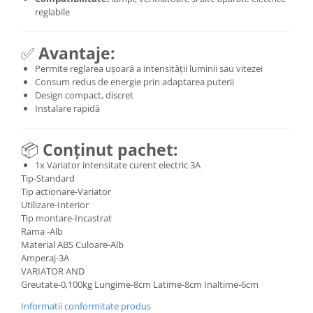
reglabile
✅
Avantaje:
Permite reglarea ușoară a intensității luminii sau vitezei
Consum redus de energie prin adaptarea puterii
Design compact, discret
Instalare rapidă
📦
Conținut pachet:
1x Variator intensitate curent electric 3A
Tip-Standard
Tip actionare-Variator
Utilizare-Interior
Tip montare-Incastrat
Rama -Alb
Material ABS Culoare-Alb
Amperaj-3A
VARIATOR AND
Greutate-0,100kg Lungime-8cm Latime-8cm Inaltime-6cm
Informatii conformitate produs