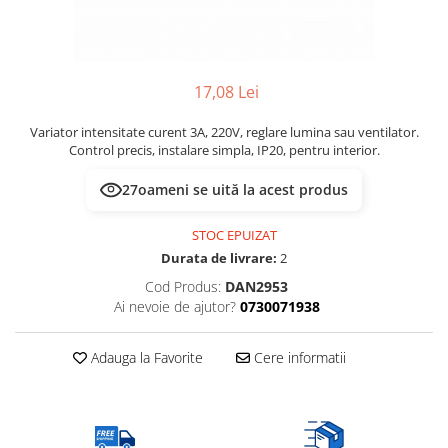
Multimetru Digital
Lampi emergente
Prelungitoare/Derulatoare
Lustre
Prize
Spoturi led pe sina
17,08 Lei
Starter/Droser
Variator intensitate curent 3A, 220V, reglare lumina sau ventilator.
Triplu Stecher
Control precis, instalare simpla, IP20, pentru interior.
Întrerupătoare/Comutatoare
27
oameni se uită la acest produs
Ştechere/Stecher adaptor
Ţeavă PVC
STOC EPUIZAT
Durata de livrare:
2
Cod Produs:
DAN2953
Ai nevoie de ajutor?
0730071938
Adauga la Favorite
Cere informatii