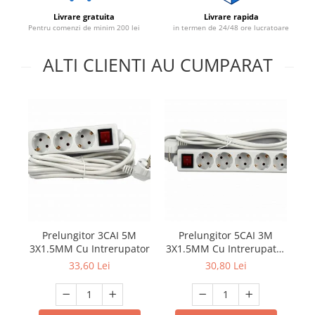
Livrare gratuita
Livrare rapida
Pentru comenzi de minim 200 lei
in termen de 24/48 ore lucratoare
ALTI CLIENTI AU CUMPARAT
Prelungitor 3CAI 5M
Prelungitor 5CAI 3M
C
3X1.5MM Cu Intrerupator
3X1.5MM Cu Intrerupator
ALIEN
33,60 Lei
30,80 Lei