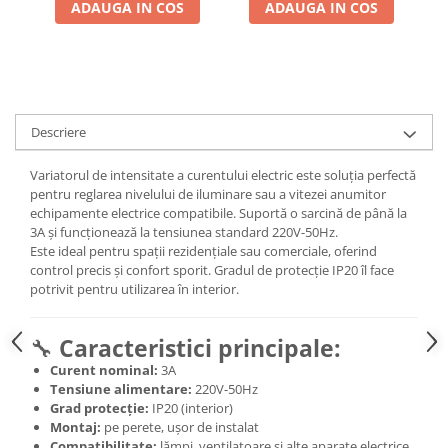
ADAUGA IN COS
ADAUGA IN COS
Descriere
Variatorul de intensitate a curentului electric este soluția perfectă
pentru reglarea nivelului de iluminare sau a vitezei anumitor
echipamente electrice compatibile. Suportă o sarcină de până la
3A și funcționează la tensiunea standard 220V-50Hz.
Este ideal pentru spații rezidențiale sau comerciale, oferind
control precis și confort sporit. Gradul de protecție IP20 îl face
potrivit pentru utilizarea în interior.
🔧
Caracteristici principale:
Curent nominal:
3A
Tensiune alimentare:
220V-50Hz
Grad protecție:
IP20 (interior)
Montaj:
pe perete, ușor de instalat
Compatibilitate:
lămpi, ventilatoare și alte aparate electrice