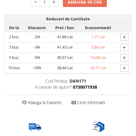
ADAUGA IN COS
Reduceri de Cantitate
De la
Discount
Pret
/ buc
Economisesti
+
2
buc
-2%
41,86 Lei
1,71 Lei
+
3
buc
-3%
41,43 Lei
3,84 Lei
+
5
buc
-5%
40,57 Lei
10,68 Lei
+
10
buc
-10%
38,44 Lei
42,71 Lei
Cod Produs:
DAN171
Ai nevoie de ajutor?
0730071938
Adauga la Favorite
Cere informatii