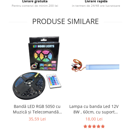
Livrare gratuita
Livrare rapida
Pentru comenzi de minim 200 lei
in termen de 24/48 ore lucratoare
PRODUSE SIMILARE
Lampa cu banda Led 12V
Bandă LED RGB 5050 cu
B
8W , 60cm, cu suport
Muzică și Telecomandă -
aluminiu si clesti de
5m , USB,Negru
18,00 Lei
35,59 Lei
conectare