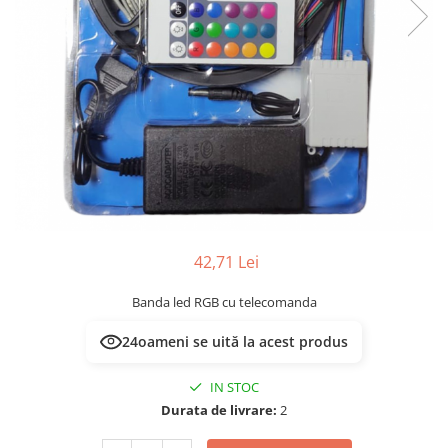
Multimetru Digital
Lampi emergente
Prelungitoare/Derulatoare
Lustre
Prize
Spoturi led pe sina
Starter/Droser
Triplu Stecher
Întrerupătoare/Comutatoare
Ştechere/Stecher adaptor
Ţeavă PVC
42,71 Lei
Banda led RGB cu telecomanda
24
oameni se uită la acest produs
IN STOC
Durata de livrare:
2