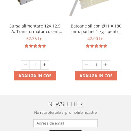
Sursa alimentare 12V 12.5
Batoane silicon Ø11 × 180
A, Transformator curent
mm, pachet 1 kg - pentru
220V - 12V
pistoale de lipit la cald
62,35 Lei
42,00 Lei
ADAUGA IN COS
ADAUGA IN COS
NEWSLETTER
Nu rata ofertele si promotiile noastre