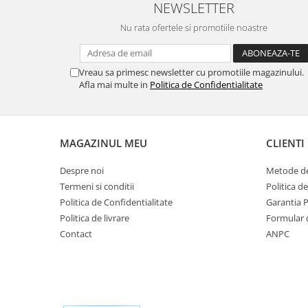
Masina de facut gheata
NEWSLETTER
Produse grele si voluminoase
Nu rata ofertele si promotiile noastre
Promotii
Vreau sa primesc newsletter cu promotiile magazinului.
Afla mai multe in
Politica de Confidentialitate
MAGAZINUL MEU
CLIENTI
Despre noi
Metode de
Termeni si conditii
Politica d
Politica de Confidentialitate
Garantia 
Politica de livrare
Formular 
Contact
ANPC