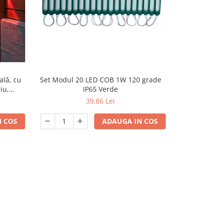
ală, cu
Set Modul 20 LED COB 1W 120 grade
Set Modul 2
iu,
IP65 Verde
gros
39,86 Lei
 COS
ADAUGA IN COS