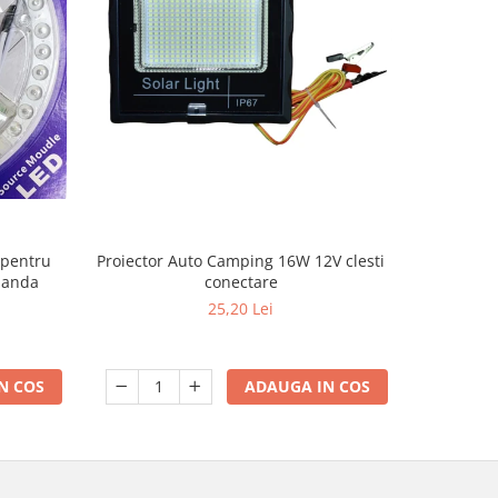
 pentru
TAMBUR
Proiector Auto Camping 16W 12V clesti
omanda
conectare
25,20 Lei
N COS
ADAUGA IN COS