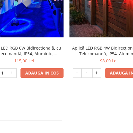
 LED RGB 6W Bidirecțională, cu
Aplică LED RGB 4W Bidirecțion
lecomandă, IP54, Aluminiu,
Telecomandă, IP54, Alumin
erior/Interior, Negru, engros
Exterior/Interior, Negru, en
115,00 Lei
98,00 Lei
ADAUGA IN COS
ADAUGA IN