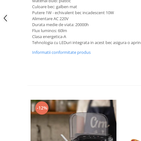
Material bulb: plastic
Culoare bec: galben mat
Mufe,Accesorii TV
Putere 1W - echivalent bec incadescent 10W
Multimetru Digital
Alimentare AC 220V
Durata medie de viata: 20000h
Prelungitoare/Derulatoare
Flux luminos: 60lm
Clasa energetica-A
Prize
Tehnologia cu LEDuri integrata in acest bec asigura o apri
Starter/Droser
Informatii conformitate produs
Triplu Stecher
Întrerupătoare/Comutatoare
Ştechere/Stecher adaptor
Ţeavă PVC
Corpuri Led lineare
-12%
Feronerie
Butuc yala,Broaste usa,Lacat
Tablou si sigurante electrice