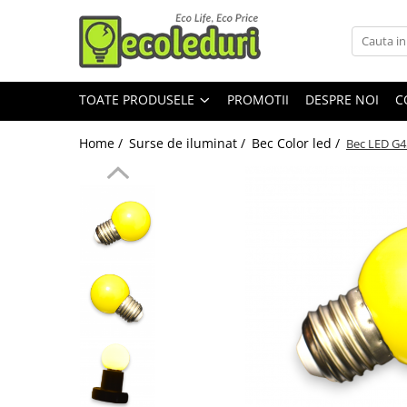
Toate Produsele
TOATE PRODUSELE
PROMOTII
DESPRE NOI
C
Surse de iluminat
Banda LED
Home /
Surse de iluminat /
Bec Color led /
Bec LED G4
Bec Color led
Bec incandescent (Clasic)
Becuri Led
Becuri & lampi led cu fasung
Ghirlande luminoase
Modul Led pentru aplica
Tub Neon Fluorescent (Clasic)
Tub Neon LED