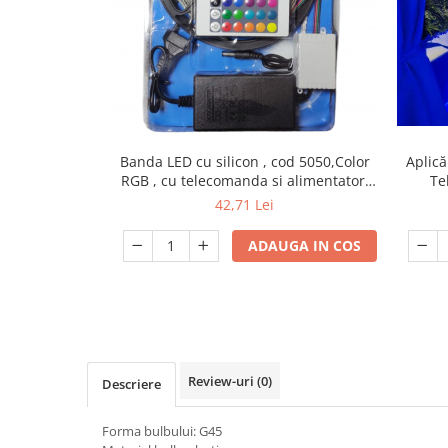
Lampi emergente
Lustre
Spoturi led pe sina
Aparataj şi accesorii
Alimentatoare/Drivere
Banda LED cu silicon , cod 5050,Color
Aplică
Bară alimentare nul
RGB , cu telecomanda si alimentator,
Te
lungime 5 M
Ext
Cablu electric, canal cablu
42,71 Lei
Cap prelungitor
ADAUGA IN COS
Conectoare
electrice/Morsete/reglete
Copex
Cuple
Doze
Review-uri
(0)
Descriere
Dulii/Dulie adaptor
Forma bulbului: G45
Electrocasnice de mici dimensiuni