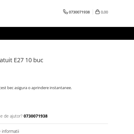
0730071938
0,00
tuit E27 10 buc
cest bec asigura o aprindere instantanee.
ie de ajutor?
0730071938
informatii