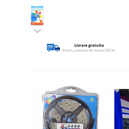
Lampi solare
Corpuri de iluminat
Spoturi LED
Corpuri Led - industriale
Aplice si Plafoniere Led
Livrare gratuita
Proiectoare LED
Pentru comenzi de minim 200 lei
Corpuri stradale
Lămpi portabile
Senzori de
miscare,crepuscular,dulii cu
senzor
Veioze/Lămpi/lampa de veghe
Aplice ,becuri si corpuri cu
senzor
Aplice de perete interior,
exterior