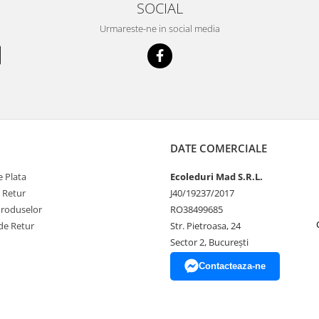
SOCIAL
Urmareste-ne in social media
DATE COMERCIALE
 Plata
Ecoleduri Mad S.R.L.
e Retur
J40/19237/2017
Produselor
RO38499685
de Retur
Str. Pietroasa, 24
Sector 2, București
Contacteaza-ne