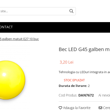
ONTACT
5 galben matuit E27 10 buc
Bec LED G45 galben ma
3,20 Lei
Tehnologia cu LEDuri integrata in a
STOC EPUIZAT
Durata de livrare:
2
Cod Produs:
DAN7672
Ai nevo
Adauga la Favorite
Cere 