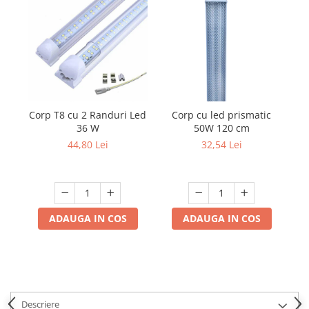
Corp T8 cu 2 Randuri Led
Corp cu led prismatic
Ra
36 W
50W 120 cm
44,80 Lei
32,54 Lei
ADAUGA IN COS
ADAUGA IN COS
Descriere