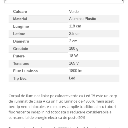
Culoare
Verde
Aluminiu Plastic
Material
118 cm
Lungime
2.5 cm
Latime
2 cm
Diametru
180 g
Greutate
18 W
Putere
265 V
Tensiune
1800 lm
Flux
Luminos
Led
Tip Bec
Corpul de iluminat liniar pe culoare verde cu Led T5 este un corp
de iluminat de clasa A cu un flux luminos de 4800 lumeni acest
bec tip neon inlocuieste cu succes lampile traditionale cu tuburi
fluorescente indeplinind totodata o reducere considerabila a
consumului de energie electrica de peste 50%.