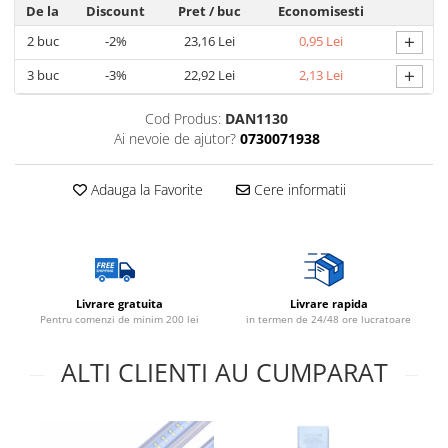
De la
Discount
Pret
/ buc
Economisesti
+
2
buc
-2%
23,16 Lei
0,95 Lei
+
3
buc
-3%
22,92 Lei
2,13 Lei
Cod Produs:
DAN1130
Ai nevoie de ajutor?
0730071938
Adauga la Favorite
Cere informatii
Livrare gratuita
Livrare rapida
Pentru comenzi de minim 200 lei
in termen de 24/48 ore lucratoare
ALTI CLIENTI AU CUMPARAT