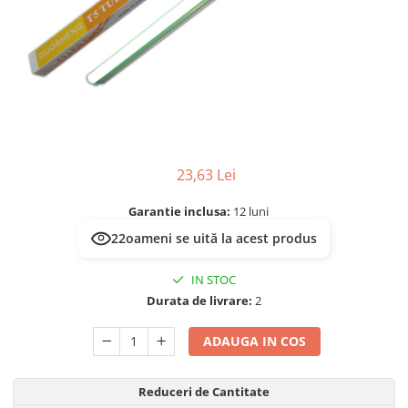
Multimetru Digital
Lampi emergente
Prelungitoare/Derulatoare
Lustre
Prize
Spoturi led pe sina
Starter/Droser
Triplu Stecher
Întrerupătoare/Comutatoare
23,63 Lei
Ştechere/Stecher adaptor
Ţeavă PVC
Garantie inclusa:
12 luni
22
oameni se uită la acest produs
IN STOC
Durata de livrare:
2
ADAUGA IN COS
Reduceri de Cantitate