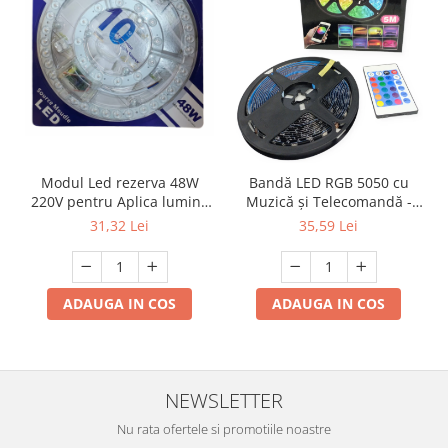
Modul Led rezerva 48W
Bandă LED RGB 5050 cu
220V pentru Aplica lumina
Muzică și Telecomandă -
calda 3500KK
5m , USB,Negru
31,32 Lei
35,59 Lei
ADAUGA IN COS
ADAUGA IN COS
NEWSLETTER
Nu rata ofertele si promotiile noastre