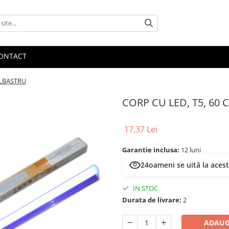
ONTACT
ALBASTRU
CORP CU LED, T5, 60
17,37 Lei
Garantie inclusa:
12 luni
24
oameni se uită la aces
IN STOC
Durata de livrare:
2
ADAUG