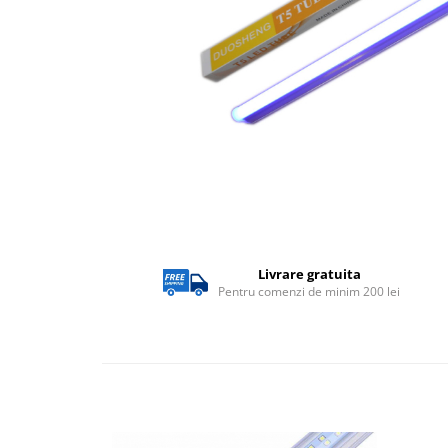
Lampi solare
Corpuri de iluminat
Corpuri de iluminat
Spoturi LED
Corpuri Led - industriale
Aplice si Plafoniere Led
Proiectoare LED
Corpuri stradale
Livrare gratuita
Lămpi portabile
Pentru comenzi de minim 200 lei
Senzori de
miscare,crepuscular,dulii cu
senzor
Veioze/Lămpi/lampa de veghe
Aplice ,becuri si corpuri cu
senzor
Aplice de perete interior,