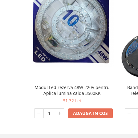
Lanterne
Accesorii camping
Conetica si conexiuni
Masina de facut gheata
Produse grele si voluminoase
Promotii
Modul Led rezerva 48W 220V pentru
Band
Aplica lumina calda 3500KK
Tel
31,32 Lei
ADAUGA IN COS