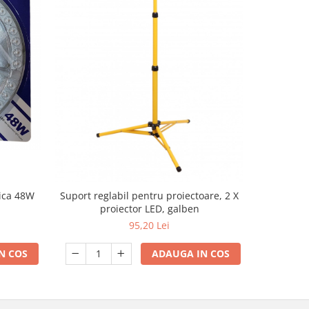
ica 48W
Rezerva B
Suport reglabil pentru proiectoare, 2 X
si plafoni
proiector LED, galben
95,20 Lei
N COS
ADAUGA IN COS