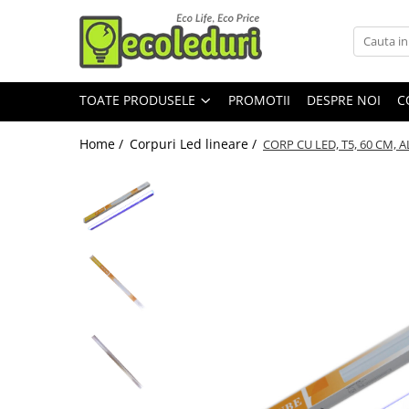
Toate Produsele
TOATE PRODUSELE
PROMOTII
DESPRE NOI
C
Surse de iluminat
Surse de iluminat
Home /
Corpuri Led lineare /
CORP CU LED, T5, 60 CM, 
Banda LED
Bec Color led
Bec incandescent (Clasic)
Becuri Led
Becuri & lampi led cu fasung
Ghirlande luminoase
Modul Led pentru aplica
Tub Neon Fluorescent (Clasic)
Tub Neon LED