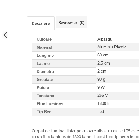
Dulii/Dulie adaptor
Electrocasnice de mici dimensiuni
Review-uri
(0)
Descriere
Mufe,Accesorii TV
Multimetru Digital
Culoare
Albastru
Prelungitoare/Derulatoare
Aluminiu Plastic
Material
60 cm
Prize
Lungime
2.5 cm
Latime
Starter/Droser
2 cm
Diametru
Triplu Stecher
90 g
Greutate
Întrerupătoare/Comutatoare
9 W
Putere
Ştechere/Stecher adaptor
265 V
Tensiune
Ţeavă PVC
1800 lm
Flux
Luminos
Led
Tip Bec
Corpuri Led lineare
Corpul de iluminat liniar pe culoare albastru cu Led T5 est
Feronerie
cu un flux luminos de 1800 lumeni acest bec tip neon inloc