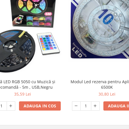
Modul Led rezerva pentru Apl
ă LED RGB 5050 cu Muzică și
6500K
ecomandă - 5m , USB,Negru
30,80 Lei
35,59 Lei
ADAUGA I
ADAUGA IN COS