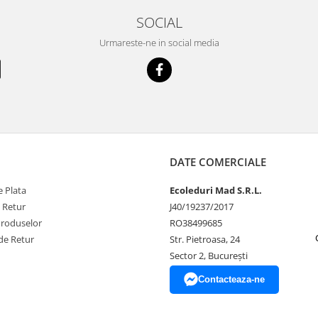
SOCIAL
Urmareste-ne in social media
DATE COMERCIALE
 Plata
Ecoleduri Mad S.R.L.
e Retur
J40/19237/2017
Produselor
RO38499685
de Retur
Str. Pietroasa, 24
Sector 2, București
Contacteaza-ne