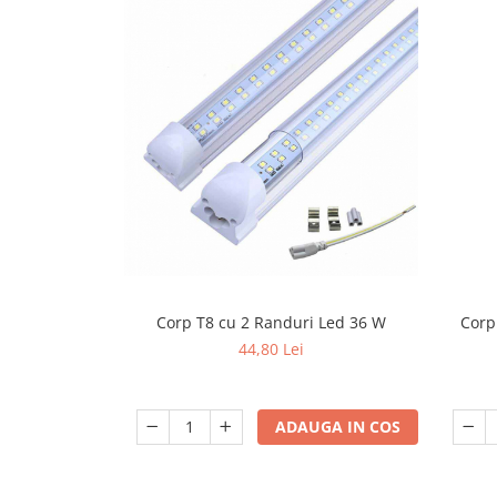
exterior
Lampi emergente
Lustre
Spoturi led pe sina
Aparataj şi accesorii
Aparataj şi accesorii
Alimentatoare/Drivere
Bară alimentare nul
Cablu electric, canal cablu
Corp T8 cu 2 Randuri Led 36 W
Corp
Cap prelungitor
44,80 Lei
Conectoare
electrice/Morsete/reglete
Copex
ADAUGA IN COS
Cuple
Doze