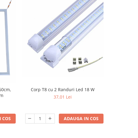
Corp T8 cu 2 Randuri Led 18 W
Corp led 
60cm,
intercon
mm
37,01 Lei
ADAUGA IN COS
 COS