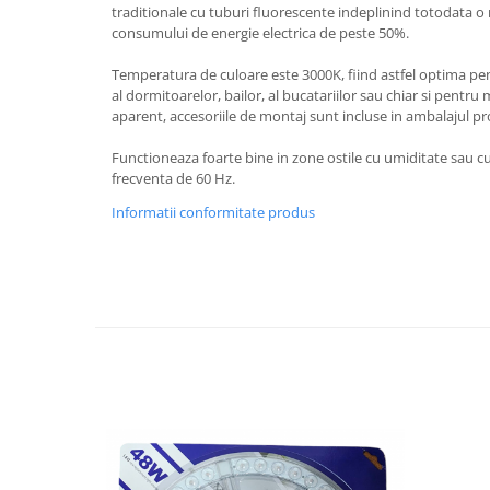
Feronerie
traditionale cu tuburi fluorescente indeplinind totodata o
consumului de energie electrica de peste 50%.
Butuc yala,Broaste usa,Lacat
Temperatura de culoare este 3000K, fiind astfel optima pent
Tablou si sigurante electrice
al dormitoarelor, bailor, al bucatariilor sau chiar si pentru 
aparent, accesoriile de montaj sunt incluse in ambalajul pr
Scule / utile / sonerii/ rulete
Functioneaza foarte bine in zone ostile cu umiditate sau cu
Scule / utile / sonerii/ rulete
frecventa de 60 Hz.
Adezivi si benzi adezive
Informatii conformitate produs
Chei , clesti , patenti
Cose / Coliere plastic
Pistoale de lipit si accesorii
Scule si unelte de
taiat,accesorii pentru gaurit si
insurubat
Sonerii
Trepied
Ventilator