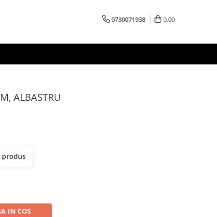
0730071938
0,00
 CM, ALBASTRU
t produs
A IN COS