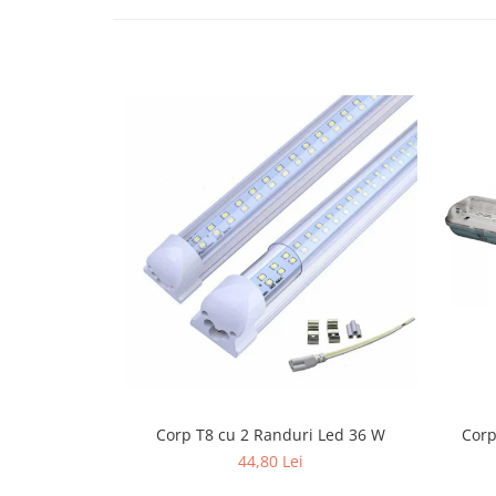
exterior
Lampi emergente
Lustre
Spoturi led pe sina
Aparataj şi accesorii
Aparataj şi accesorii
Alimentatoare/Drivere
Bară alimentare nul
Cablu electric, canal cablu
Cap prelungitor
Conectoare
electrice/Morsete/reglete
Copex
Corp T8 cu 2 Randuri Led 36 W
Corp
Cuple
44,80 Lei
Doze