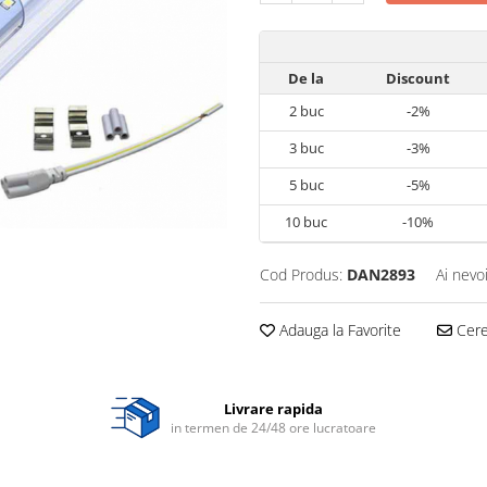
De la
Discount
2
buc
-2%
3
buc
-3%
5
buc
-5%
10
buc
-10%
Cod Produs:
DAN2893
Ai nevo
Adauga la Favorite
Cere 
Livrare rapida
in termen de 24/48 ore lucratoare