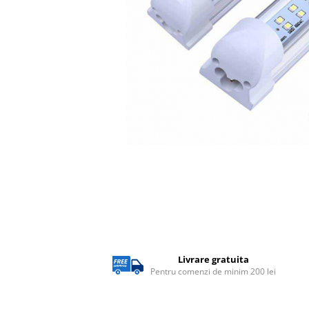
Lampi solare
Corpuri de iluminat
Corpuri de iluminat
Spoturi LED
Corpuri Led - industriale
Aplice si Plafoniere Led
Proiectoare LED
Corpuri stradale
Lămpi portabile
Senzori de
miscare,crepuscular,dulii cu
senzor
Veioze/Lămpi/lampa de veghe
Livrare gratuita
Aplice ,becuri si corpuri cu
Pentru comenzi de minim 200 lei
senzor
Aplice de perete interior,