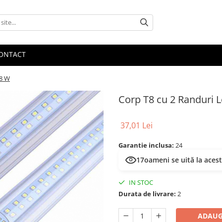
ONTACT
18 W
Corp T8 cu 2 Randuri 
37,01 Lei
Garantie inclusa:
24
17
oameni se uită la aces
IN STOC
Durata de livrare:
2
ADAUG