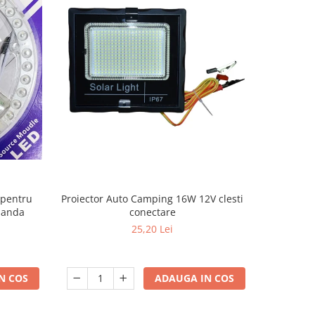
 pentru
Lampa gara
Proiector Auto Camping 16W 12V clesti
omanda
conectare
25,20 Lei
N COS
ADAUGA IN COS