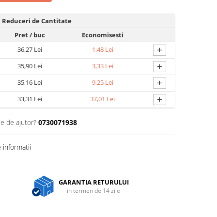
Reduceri de Cantitate
Pret
/ buc
Economisesti
+
36,27 Lei
1,48 Lei
+
35,90 Lei
3,33 Lei
+
35,16 Lei
9,25 Lei
+
33,31 Lei
37,01 Lei
ie de ajutor?
0730071938
informatii
GARANTIA RETURULUI
in termen de 14 zile