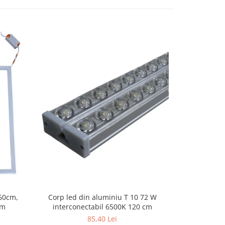
Corp led din aluminiu T 10 72 W
Corp Led Pri
60cm,
interconectabil 6500K 120 cm
mm
85,40 Lei