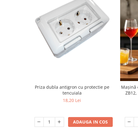
Lanterne
Accesorii camping
Conetica si conexiuni
Masina de facut gheata
Produse grele si voluminoase
Promotii
Priza dubla antigron cu protectie pe
Mașină 
tencuiala
ZB12, 
Tac
18,20 Lei
ADAUGA IN COS