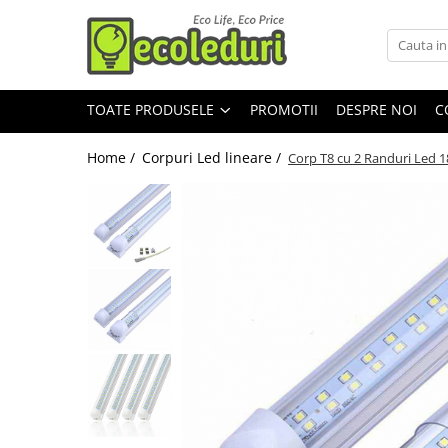
Toate Produsele
TOATE PRODUSELE
PROMOTII
DESPRE NOI
C
Surse de iluminat
Surse de iluminat
Home /
Corpuri Led lineare /
Corp T8 cu 2 Randuri Led 
Banda LED
Bec Color led
Bec incandescent (Clasic)
Becuri Led
Becuri & lampi led cu fasung
Ghirlande luminoase
Modul Led pentru aplica
Tub Neon Fluorescent (Clasic)
Tub Neon LED