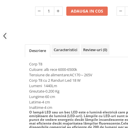
Dulii/Dulie adaptor
ADAUGA IN COS
Electrocasnice de mici dimensiuni
Mufe,Accesorii TV
Multimetru Digital
Prelungitoare/Derulatoare
Caracteristici
Review-uri
(0)
Descriere
Prize
Starter/Droser
Corp T8
Triplu Stecher
Culoare: alb rece 6000-6500k
Tensiune de alimentare:AC170～265V
Întrerupătoare/Comutatoare
Corp T8 cu 2 Randuri Led 18 W
Lumeni 1440Lm
Ştechere/Stecher adaptor
Greutate-0.200 Kg
Ţeavă PVC
Lungime-60 cm
Latime-4 cm
Inaltime-4 cm
Corpuri Led lineare
O lampă LED sau un bec LED este o lumină electrică care 
emițătoare de lumină (LED-uri). Lămpile cu LED-uri sunt s
punct de vedere energetic decât lămpile incandescente ech
Feronerie
mai eficiente decât majoritatea lămpilor fluorescente.Cel
disponibile comercial au eficiențe de 200 de lumeni per w