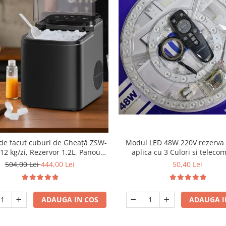
Modul LED 48W 220V rezerva
de facut cuburi de Gheață ZSW-
aplica cu 3 Culori si telec
12 kg/zi, Rezervor 1.2L, Panou
til, Design Compact, Negru
50,40 Lei
504,00 Lei
444,00 Lei
ADAUGA I
ADAUGA IN COS