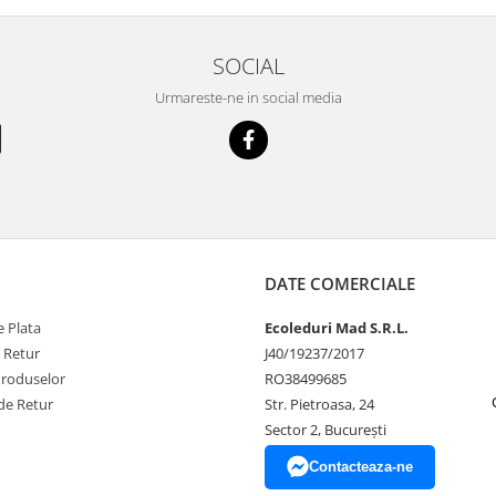
SOCIAL
Urmareste-ne in social media
DATE COMERCIALE
 Plata
Ecoleduri Mad S.R.L.
e Retur
J40/19237/2017
Produselor
RO38499685
de Retur
Str. Pietroasa, 24
Sector 2, București
Contacteaza-ne