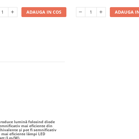
ADAUGA IN COS
ADAUGA IN
produce lumină folosind diode
emnificativ mai eficiente din
ivalente și pot fi semnificativ
e mai eficiente lămpi LED
att (Lm/W).