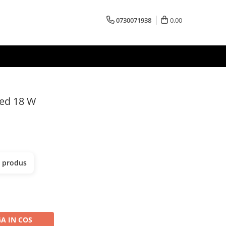
0730071938
0,00
Led 18 W
t produs
A IN COS