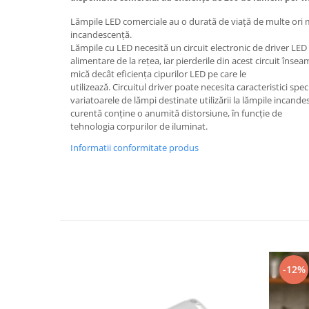
Feronerie
Butuc yala,Broaste usa,Lacat
Lămpile LED comerciale au o durată de viață de multe ori 
incandescență.
Lămpile cu LED necesită un circuit electronic de driver LED 
Tablou si sigurante electrice
alimentare de la rețea, iar pierderile din acest circuit înse
mică decât eficiența cipurilor LED pe care le
utilizează. Circuitul driver poate necesita caracteristici spe
Scule / utile / sonerii/ rulete
variatoarele de lămpi destinate utilizării la lămpile incand
Scule / utile / sonerii/ rulete
curentă conține o anumită distorsiune, în funcție de
Adezivi si benzi adezive
tehnologia corpurilor de iluminat.
Chei , clesti , patenti
Informatii conformitate produs
Cose / Coliere plastic
Pistoale de lipit si accesorii
Scule si unelte de
taiat,accesorii pentru gaurit si
insurubat
Sonerii
Trepied
-12%
Ventilator