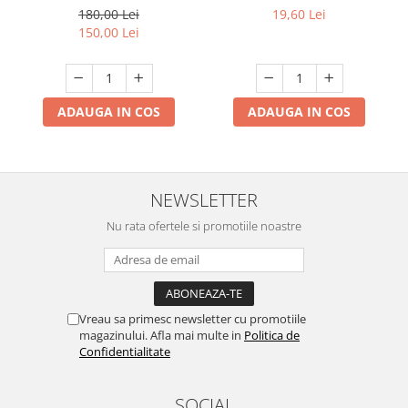
calda
6500K ,culoare- alb, rece
180,00 Lei
19,60 Lei
Promotii
150,00 Lei
ADAUGA IN COS
ADAUGA IN COS
NEWSLETTER
Nu rata ofertele si promotiile noastre
Vreau sa primesc newsletter cu promotiile
magazinului. Afla mai multe in
Politica de
Confidentialitate
SOCIAL