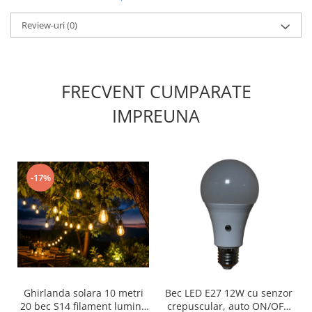
Scule / utile / sonerii/ rulete
Adezivi si benzi adezive
Review-uri
(0)
Chei , clesti , patenti
Cose / Coliere plastic
FRECVENT CUMPARATE
Pistoale de lipit si accesorii
Scule si unelte de
IMPREUNA
taiat,accesorii pentru gaurit si
insurubat
Sonerii
Trepied
-17%
Ventilator
Lanterne
Accesorii camping
Conetica si conexiuni
Masina de facut gheata
Ghirlanda solara 10 metri
Bec LED E27 12W cu senzor
20 bec S14 filament lumina
crepuscular, auto ON/OFF,
Produse grele si voluminoase