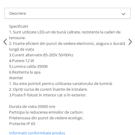
Multimetru Digital
Descriere
Prelungitoare/Derulatoare
Prize
Specificatii
1. Sunt utilizate LED-uri de bună calitate, rezistente la caderi de
Starter/Droser
tensiune.
Triplu Stecher
2. Foarte eficient din punct de vedere electronic, asigura o durată
lungă de viața
Întrerupătoare/Comutatoare
3.Curent alternativ:85-265V 50/60Hz
4.Putere-12 W
Ştechere/Stecher adaptor
5.Lumina calda-3500K
Ţeavă PVC
6.Rezitenta la apa.
Atentie!
1. Nu este potrivit pentru utilizarea variatorului de lumină.
Corpuri Led lineare
2. Opriți sursa de curent înainte de instalare.
3.Poate fi folosit în interior cat si în exterior.
Feronerie
Durata de viata-20000 ore
Butuc yala,Broaste usa,Lacat
Participa la reducerea emisiilor de carbon.
Prietenoasa din punct de vedere ecologic.
Tablou si sigurante electrice
Protectie-IP 65
Informatii conformitate produs