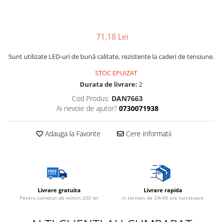
Lampi solare
Corpuri de iluminat
71,18 Lei
Spoturi LED
Corpuri Led - industriale
Sunt utilizate LED-uri de bună calitate, rezistente la caderi de tensiune.
Aplice si Plafoniere Led
STOC EPUIZAT
Proiectoare LED
Durata de livrare:
2
Cod Produs:
DAN7663
Corpuri stradale
Ai nevoie de ajutor?
0730071938
Lămpi portabile
Senzori de
Adauga la Favorite
Cere informatii
miscare,crepuscular,dulii cu
senzor
Veioze/Lămpi/lampa de veghe
Aplice ,becuri si corpuri cu
senzor
Livrare gratuita
Livrare rapida
Aplice de perete interior,
Pentru comenzi de minim 200 lei
in termen de 24/48 ore lucratoare
exterior
Lampi emergente