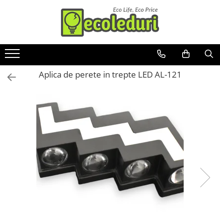
Toate Produsele
Surse de iluminat
Aplica de perete in trepte LED AL-121
Banda LED
Bec Color led
Bec incandescent (Clasic)
Becuri Led
Becuri & lampi led cu fasung
Ghirlande luminoase
Modul Led pentru aplica
Tub Neon Fluorescent (Clasic)
Tub Neon LED