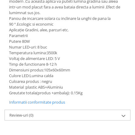
modern .Cu aceasta aplica va puteti lumina gradina sau aleea
intr-un mod placut fara a avea bataia directa a luminii .Efect de
lumimnat sus jos.
Panou de incarcare solara cu inclinare la unghi de pana la
90 °.Ecologic si economic
Aplicație Gradini, alee, parcuri etc.
Parametrii
Putere 80W
Numar LED-uri: 8 buc
Temperatura lumina:3500k
Voltaj de alimentare LED: 5 V
Timp de functionare 8-12 h
Dimensiuni produs:105x60x60mm
Culore LED:Lumina calda
Culoarea produs : negru
Material :plastic ABS+Aluminiu
Greutate totala(produs +ambalaj): 0.15Kg
Informatii conformitate produs
Review-uri
(0)