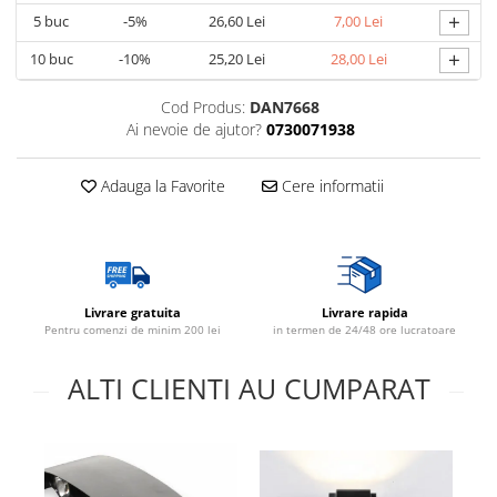
+
5
buc
-5%
26,60 Lei
7,00 Lei
+
10
buc
-10%
25,20 Lei
28,00 Lei
Cod Produs:
DAN7668
Ai nevoie de ajutor?
0730071938
Adauga la Favorite
Cere informatii
Livrare gratuita
Livrare rapida
Pentru comenzi de minim 200 lei
in termen de 24/48 ore lucratoare
ALTI CLIENTI AU CUMPARAT