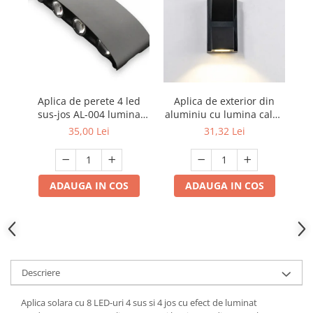
Aplica de exterior din
Aplica de perete 4 led
aluminiu cu lumina calda
sus-jos AL-004 lumina
sus jos 3500 K AL-042
rece
31,32 Lei
35,00 Lei
ADAUGA IN COS
ADAUGA IN COS
Descriere
Aplica solara cu 8 LED-uri 4 sus si 4 jos cu efect de luminat