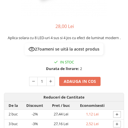
Prelungitoare/Derulatoare
Lampi emergente
Prize
Lustre
Starter/Droser
Spoturi led pe sina
28,00 Lei
Triplu Stecher
Aplica solara cu 8 LED-uri 4 sus si 4 jos cu efect de luminat modern .
Întrerupătoare/Comutatoare
Ştechere/Stecher adaptor
27
oameni se uită la acest produs
Ţeavă PVC
IN STOC
Durata de livrare:
2
ADAUGA IN COS
Reduceri de Cantitate
De la
Discount
Pret
/ buc
Economisesti
+
2
buc
-2%
27,44 Lei
1,12 Lei
+
3
buc
-3%
27,16 Lei
2,52 Lei