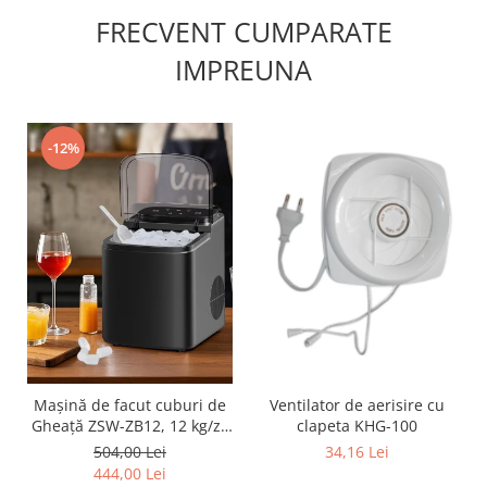
FRECVENT CUMPARATE
IMPREUNA
-12%
Mașină de facut cuburi de
Ventilator de aerisire cu
Gheață ZSW-ZB12, 12 kg/zi,
clapeta KHG-100
Rezervor 1.2L, Panou Tactil,
504,00 Lei
34,16 Lei
Design Compact, Negru
444,00 Lei