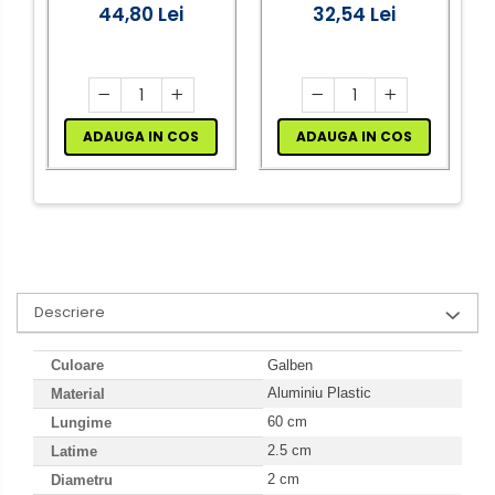
44,80 Lei
32,54 Lei
A
ADAUGA IN COS
ADAUGA IN COS
Descriere
Culoare
Galben
Aluminiu Plastic
Material
60 cm
Lungime
2.5 cm
Latime
2 cm
Diametru