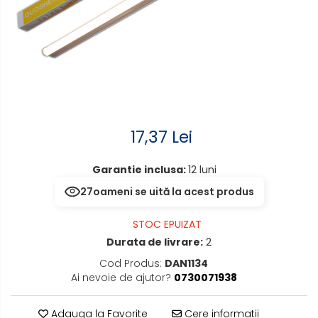
senzor
Mufe,Accesorii TV
Aplice de perete interior,
Multimetru Digital
exterior
Prelungitoare/Derulatoare
Lampi emergente
Prize
Lustre
Starter/Droser
Spoturi led pe sina
17,37 Lei
Triplu Stecher
Garantie inclusa:
12 luni
27
oameni se uită la acest produs
Întrerupătoare/Comutatoare
Ştechere/Stecher adaptor
STOC EPUIZAT
Durata de livrare:
2
Ţeavă PVC
Cod Produs:
DAN1134
Ai nevoie de ajutor?
0730071938
Adauga la Favorite
Cere informatii