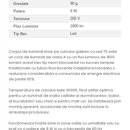
90 g
Greutate
9 W
Putere
265 V
Tensiune
1800 lm
Flux
Luminos
Led
Tip Bec
Corpul de iluminat liniar pe culoare galben cu Led T5 este
un corp de iluminat de clasa A cu un flux luminos de 1800
lumeni acest bec tip neon inlocuieste cu succes lampile
traditionale cu tuburi fluorescente indeplinind totodata o
reducere considerabila a consumului de energie electrica
de peste 50%.
Temperatura de culoare este 3000K, fiind astfel optima
pentru un iluminat de inalta calitate al dormitoarelor, bailor,
al bucatariilor sau chiar si pentru mall-uri. Se instaleaza prin
montaj aparent, accesoriile de montaj sunt incluse in
ambalajul produsului.
Functioneaza foarte bine in zone ostile cu umiditate sau cu
praf cu o putere de 9 W si cu o frecventa de 60 Hz.