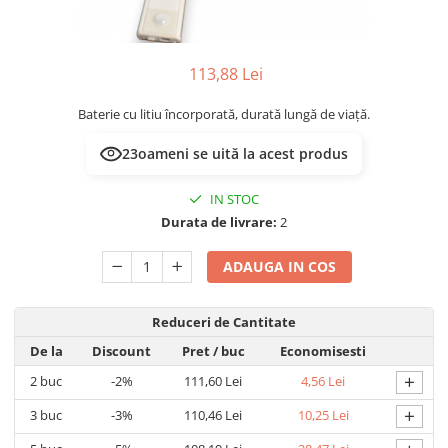
Prelungitoare/Derulatoare
Lampi emergente
Prize
Lustre
Starter/Droser
113,88 Lei
Spoturi led pe sina
Triplu Stecher
Baterie cu litiu încorporată, durată lungă de viață.
Întrerupătoare/Comutatoare
23
oameni se uită la acest produs
Ştechere/Stecher adaptor
Ţeavă PVC
IN STOC
Durata de livrare:
2
ADAUGA IN COS
Reduceri de Cantitate
De la
Discount
Pret
/ buc
Economisesti
+
2
buc
-2%
111,60 Lei
4,56 Lei
+
3
buc
-3%
110,46 Lei
10,25 Lei