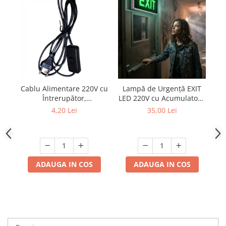
Cablu Alimentare 220V cu
Lampă de Urgență EXIT
D
Întrerupător,
LED 220V cu Acumulator -
Negru,Stecher Plat, 1.5m,
Autonomie 120 Minute,
4,20 Lei
35,00 Lei
2 Fire - Ideal pentru
Indicator Ieșire Evacuare
Lămpi si Proiecte DIY
ADAUGA IN COS
ADAUGA IN COS