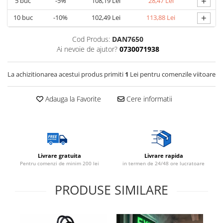
+
5
buc
-5%
108,19 Lei
28,47 Lei
+
10
buc
-10%
102,49 Lei
113,88 Lei
Cod Produs:
DAN7650
Ai nevoie de ajutor?
0730071938
La achizitionarea acestui produs primiti
1
Lei pentru comenzile viitoare
Adauga la Favorite
Cere informatii
Livrare gratuita
Livrare rapida
Pentru comenzi de minim 200 lei
in termen de 24/48 ore lucratoare
PRODUSE SIMILARE