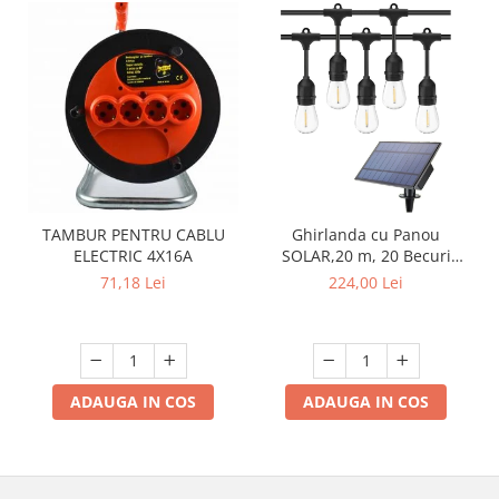
TAMBUR PENTRU CABLU
Ghirlanda cu Panou
ELECTRIC 4X16A
SOLAR,20 m, 20 Becuri
incluse filament LED S14,
71,18 Lei
224,00 Lei
lumina calda ,
Interconectabila, Jocuri
Lumini
ADAUGA IN COS
ADAUGA IN COS