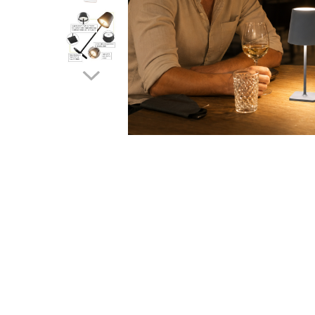
Lampi solare
Corpuri de iluminat
Corpuri de iluminat
Spoturi LED
Corpuri Led - industriale
Aplice si Plafoniere Led
Proiectoare LED
Corpuri stradale
Lămpi portabile
Senzori de
miscare,crepuscular,dulii cu
senzor
Veioze/Lămpi/lampa de veghe
Aplice ,becuri si corpuri cu
senzor
Aplice de perete interior,