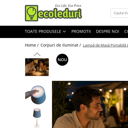
Toate Produsele
TOATE PRODUSELE
PROMOTII
DESPRE NOI
C
Surse de iluminat
Surse de iluminat
Home /
Corpuri de iluminat /
Lampă de Masă Portabilă L
Banda LED
Bec Color led
NOU
Bec incandescent (Clasic)
Becuri Led
Becuri & lampi led cu fasung
Ghirlande luminoase
Modul Led pentru aplica
Tub Neon Fluorescent (Clasic)
Tub Neon LED