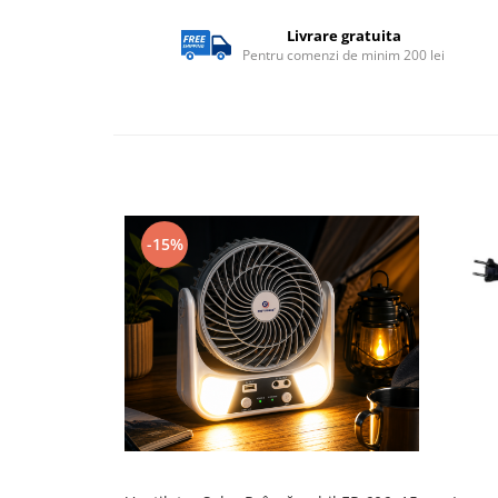
exterior
Livrare gratuita
Lampi emergente
Pentru comenzi de minim 200 lei
Lustre
Spoturi led pe sina
Aparataj şi accesorii
Aparataj şi accesorii
Alimentatoare/Drivere
-15%
Bară alimentare nul
Cablu electric, canal cablu
Cap prelungitor
Conectoare
electrice/Morsete/reglete
Copex
Cuple
Doze