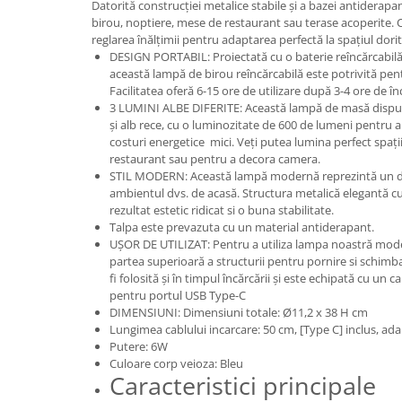
Datorită construcției metalice stabile și a bazei antiderapan
Feronerie
birou, noptiere, mese de restaurant sau terase acoperite. C
Butuc yala,Broaste usa,Lacat
reglarea înălțimii pentru adaptarea perfectă la spațiul dorit
DESIGN PORTABIL: Proiectată cu o baterie reîncărcabil
Tablou si sigurante electrice
această lampă de birou reîncărcabilă este potrivită pentr
Facilitatea oferă 6-15 ore de utilizare după 3-4 ore de 
3 LUMINI ALBE DIFERITE: Această lampă de masă dispune
Scule / utile / sonerii/ rulete
și alb rece, cu o luminozitate de 600 de lumeni pentru a
Scule / utile / sonerii/ rulete
costuri energetice mici. Veți putea lumina perfect spațiil
Adezivi si benzi adezive
restaurant sau pentru a decora camera.
STIL MODERN: Această lampă modernă reprezintă un dec
Chei , clesti , patenti
ambientul dvs. de acasă. Structura metalică elegantă cu
rezultat estetic ridicat si o buna stabilitate.
Cose / Coliere plastic
Talpa este prevazuta cu un material antiderapant.
Pistoale de lipit si accesorii
UȘOR DE UTILIZAT: Pentru a utiliza lampa noastră moder
partea superioară a structurii pentru pornire si schim
Scule si unelte de
fi folosită și în timpul încărcării și este echipată cu un
taiat,accesorii pentru gaurit si
pentru portul USB Type-C
insurubat
DIMENSIUNI: Dimensiuni totale: Ø11,2 x 38 H cm
Sonerii
Lungimea cablului incarcare: 50 cm, [Type C] inclus, ada
Trepied
Putere: 6W
Culoare corp veioza: Bleu
Caracteristici principale
Ventilator