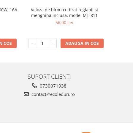
500W, 16A
Veioza de birou cu brat reglabil si
Ghirlandă
menghina inclusa, model MT-811
Becuri 1 W
Alb Cal
56,00 Lei
N COS
ADAUGA IN COS
SUPORT CLIENTI
0730071938
contact@ecoleduri.ro