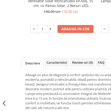
Ventilator Solar Reîncărcabil EP-606, 15
Lampa 
cm, cu Panou Solar, 2 Becuri LED
Dulii/Dulie adaptor
Incluse, Acumulator 3000 mAh, USB
130,00 Lei
110,00 Lei
Electrocasnice de mici dimensiuni
Power Bank, Lumină de Veghe,
Încărcare Type-C, engros
Mufe,Accesorii TV
ADAUGA IN COS
Multimetru Digital
Prelungitoare/Derulatoare
Prize
Starter/Droser
Triplu Stecher
Caracteristici
Review-uri
(0)
FAQ
Descriere
Întrerupătoare/Comutatoare
Adaugă un plus de eleganță și confort spațiului tău cu ac
Ştechere/Stecher adaptor
modernă, portabilă și reîncărcabilă, ideală pentru dormitor,
Ţeavă PVC
terasă. Designul minimalist și finisajul bleu mat transform
decorativ modern, potrivit atât pentru utilizare practică, c
Lampa este prevăzută cu acumulator integrat de 3600mAh ș
Corpuri Led lineare
între 6 și 15 ore, în funcție de intensitatea utilizată. Încăr
confort și mobilitate, iar funcția touch permite schimbarea 
Feronerie
alb cald, alb natural și alb rece.