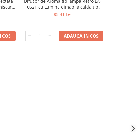
iectata
Difuzor de Aromă tip lampa Retro LA-
Difuzor de 
mișcare,
0621 cu Lumină dimabila calda tip
capac cu Lu
 fir,
Flacără
85,41 Lei
tor,
de masă
 COS
ADAUGA IN COS