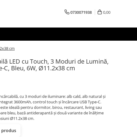
0730071938
0,00
.2x38 cm
lă LED cu Touch, 3 Moduri de Lumină,
e-C, Bleu, 6W, Ø11.2x38 cm
ărcabilă, cu 3 moduri de iluminare: alb cald, alb natural și
integrat 3600mAh, control touch și încărcare USB Type-C.
 este ideală pentru dormitor, birou, restaurant, living sau
are bleu, bază antiderapantă și două variante de înălțime
nsiuni Ø11.2x38 cm.
t produs