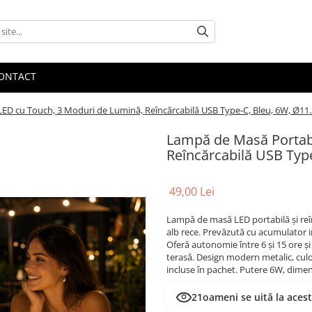
ONTACT
ED cu Touch, 3 Moduri de Lumină, Reîncărcabilă USB Type-C, Bleu, 6W, Ø11
Lampă de Masă Portabi
Reîncărcabilă USB Typ
49,00 Lei
Lampă de masă LED portabilă și reînc
alb rece. Prevăzută cu acumulator 
Oferă autonomie între 6 și 15 ore și
terasă. Design modern metalic, culo
incluse în pachet. Putere 6W, dime
21
oameni se uită la aces