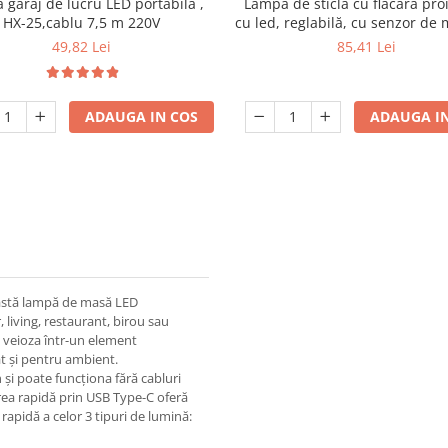
garaj de lucru LED portabila ,
Lampa de sticlă cu flacără pro
HX-25,cablu 7,5 m 220V
cu led, reglabilă, cu senzor de 
control, lumină de noapte fără
49,82 Lei
85,41 Lei
reincarcabilă pentru dormi
restaurant, cafenea, lanternă 
cu lumină caldă
ADAUGA IN COS
ADAUGA IN
eastă lampă de masă LED
 living, restaurant, birou sau
ă veioza într-un element
ât și pentru ambient.
i poate funcționa fără cabluri
carea rapidă prin USB Type-C oferă
rapidă a celor 3 tipuri de lumină: