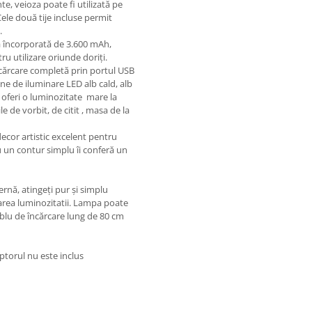
te, veioza poate fi utilizată pe
ele două tije incluse permit
.
ă încorporată de 3.600 mAh,
u utilizare oriunde doriți.
încărcare completă prin portul USB
 de iluminare LED alb cald, alb
 oferi o luminozitate mare la
e de vorbit, de citit , masa de la
or artistic excelent pentru
 un contur simplu îi conferă un
nă, atingeți pur și simplu
barea luminozitatii. Lampa poate
 cablu de încărcare lung de 80 cm
ptorul nu este inclus