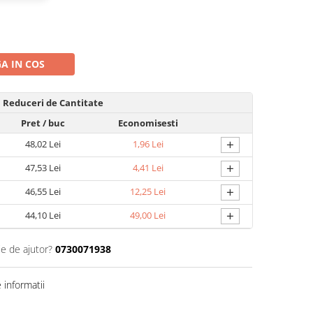
A IN COS
Reduceri de Cantitate
Pret
/ buc
Economisesti
+
48,02 Lei
1,96 Lei
+
47,53 Lei
4,41 Lei
+
46,55 Lei
12,25 Lei
+
44,10 Lei
49,00 Lei
ie de ajutor?
0730071938
informatii