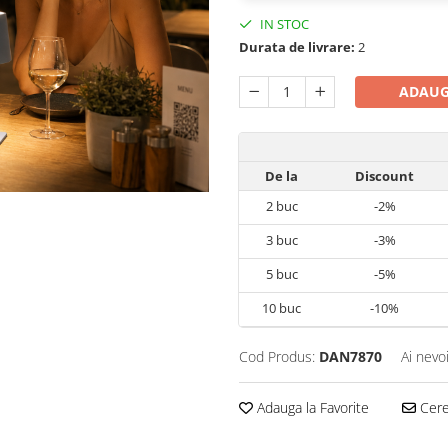
IN STOC
Durata de livrare:
2
ADAUG
De la
Discount
2
buc
-2%
3
buc
-3%
5
buc
-5%
10
buc
-10%
Cod Produs:
DAN7870
Ai nevo
Adauga la Favorite
Cere 