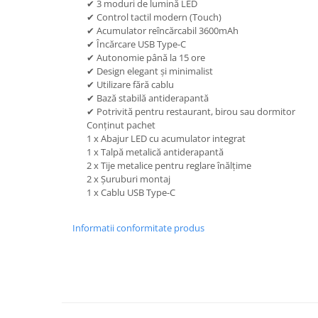
✔ 3 moduri de lumină LED
✔ Control tactil modern (Touch)
Lanterne
✔ Acumulator reîncărcabil 3600mAh
Accesorii camping
✔ Încărcare USB Type-C
✔ Autonomie până la 15 ore
Conetica si conexiuni
✔ Design elegant și minimalist
Masina de facut gheata
✔ Utilizare fără cablu
Produse grele si voluminoase
✔ Bază stabilă antiderapantă
✔ Potrivită pentru restaurant, birou sau dormitor
Promotii
Conținut pachet
1 x Abajur LED cu acumulator integrat
1 x Talpă metalică antiderapantă
2 x Tije metalice pentru reglare înălțime
2 x Șuruburi montaj
1 x Cablu USB Type-C
Informatii conformitate produs