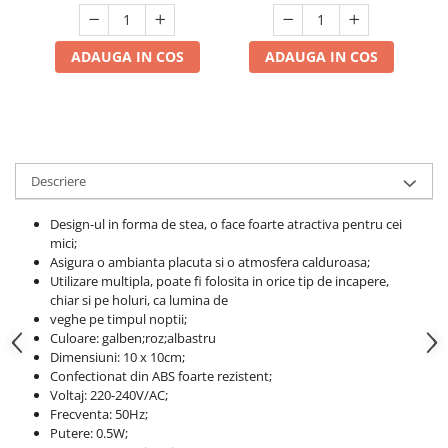
ADAUGA IN COS
ADAUGA IN COS
Descriere
Design-ul in forma de stea, o face foarte atractiva pentru cei
mici;
Asigura o ambianta placuta si o atmosfera calduroasa;
Utilizare multipla, poate fi folosita in orice tip de incapere,
chiar si pe holuri, ca lumina de
veghe pe timpul noptii;
Culoare: galben;roz;albastru
Dimensiuni: 10 x 10cm;
Confectionat din ABS foarte rezistent;
Voltaj: 220-240V/AC;
Frecventa: 50Hz;
Putere: 0.5W;