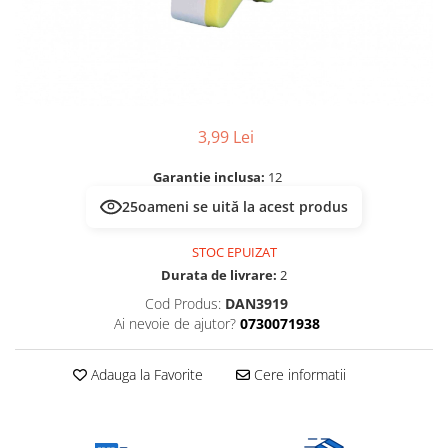
Multimetru Digital
Lampi emergente
Prelungitoare/Derulatoare
Lustre
Prize
Spoturi led pe sina
Starter/Droser
Triplu Stecher
3,99 Lei
Întrerupătoare/Comutatoare
Garantie inclusa:
12
Ştechere/Stecher adaptor
25
oameni se uită la acest produs
Ţeavă PVC
STOC EPUIZAT
Durata de livrare:
2
Cod Produs:
DAN3919
Ai nevoie de ajutor?
0730071938
Adauga la Favorite
Cere informatii