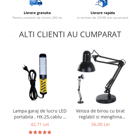
Livrare gratuita
Livrare rapida
Pentru comenzi de minim 200 lei
in termen de 24/48 ore lucratoare
ALTI CLIENTI AU CUMPARAT
Lampa garaj de lucru LED
La
Veioza de birou cu brat
portabila , HX-25,cablu 5
reglabil si menghina
m 100 led 2835 220V
r
inclusa, model MT-811
42,71 Lei
56,00 Lei
mi