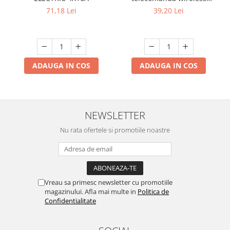
universala pentru lustra 3
71,18 Lei
39,20 Lei
canale A03
ADAUGA IN COS
ADAUGA IN COS
NEWSLETTER
Nu rata ofertele si promotiile noastre
Vreau sa primesc newsletter cu promotiile
magazinului. Afla mai multe in
Politica de
Confidentialitate