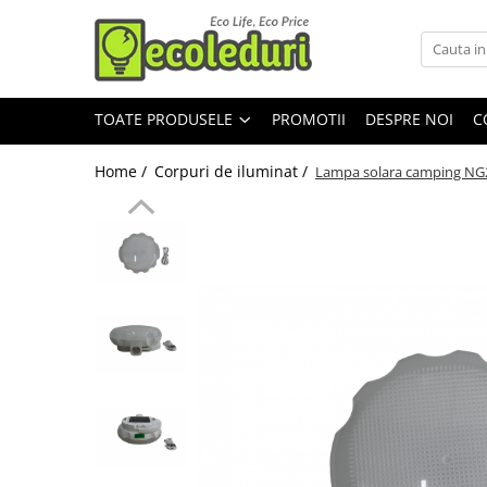
Toate Produsele
TOATE PRODUSELE
PROMOTII
DESPRE NOI
C
Surse de iluminat
Surse de iluminat
Home /
Corpuri de iluminat /
Lampa solara camping NG2
Banda LED
Bec Color led
Bec incandescent (Clasic)
Becuri Led
Becuri & lampi led cu fasung
Ghirlande luminoase
Modul Led pentru aplica
Tub Neon Fluorescent (Clasic)
Tub Neon LED