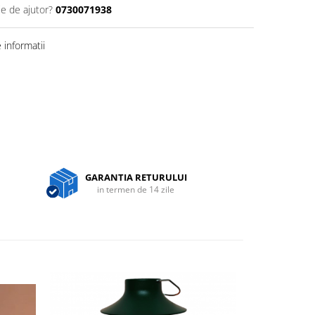
ie de ajutor?
0730071938
informatii
GARANTIA RETURULUI
in termen de 14 zile