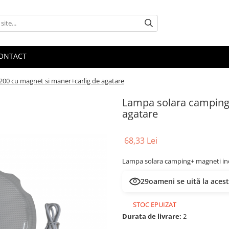
ONTACT
00 cu magnet si maner+carlig de agatare
Lampa solara camping
agatare
68,33 Lei
Lampa solara camping+ magneti inco
29
oameni se uită la aces
STOC EPUIZAT
Durata de livrare:
2