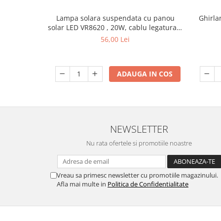
Lanterne
Lampa solara suspendata cu panou
Ghirla
solar LED VR8620 , 20W, cablu legatura 3
Accesorii camping
m
56,00 Lei
Conetica si conexiuni
Masina de facut gheata
Produse grele si voluminoase
ADAUGA IN COS
Promotii
NEWSLETTER
Nu rata ofertele si promotiile noastre
Vreau sa primesc newsletter cu promotiile magazinului.
Afla mai multe in
Politica de Confidentialitate