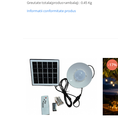
Feronerie
Greutate totala(produs+ambalaj) : 0.45 Kg
Butuc yala,Broaste usa,Lacat
Informatii conformitate produs
Tablou si sigurante electrice
Scule / utile / sonerii/ rulete
Scule / utile / sonerii/ rulete
Adezivi si benzi adezive
Chei , clesti , patenti
Cose / Coliere plastic
-17%
Pistoale de lipit si accesorii
Scule si unelte de
taiat,accesorii pentru gaurit si
insurubat
Sonerii
Trepied
Ventilator