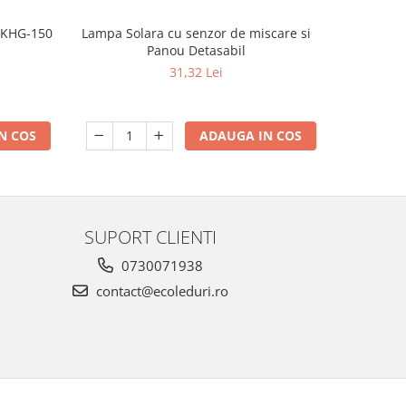
Lampa Solara cu senzor de miscare si
a KHG-150
Bec LED E2
Panou Detasabil
auto ON/OF
31,32 Lei
ADAUGA IN COS
N COS
SUPORT CLIENTI
0730071938
contact@ecoleduri.ro