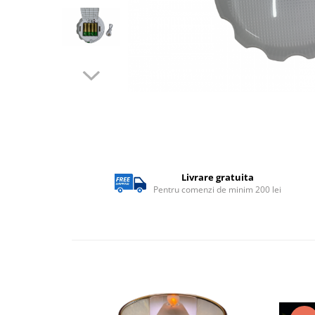
Lampi solare
Corpuri de iluminat
Corpuri de iluminat
Spoturi LED
Corpuri Led - industriale
Aplice si Plafoniere Led
Proiectoare LED
Corpuri stradale
Livrare gratuita
Pentru comenzi de minim 200 lei
Lămpi portabile
Senzori de
miscare,crepuscular,dulii cu
senzor
Veioze/Lămpi/lampa de veghe
Aplice ,becuri si corpuri cu
senzor
Aplice de perete interior,