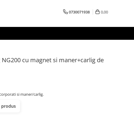
0730071938
0,00
 NG200 cu magnet si maner+carlig de
rporati si maner/carlig.
t produs