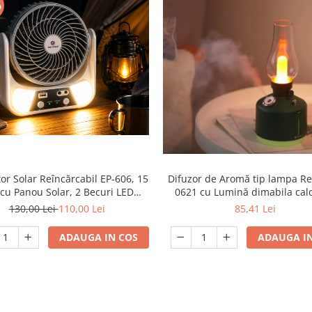
%
tor Solar Reîncărcabil EP-606, 15
Difuzor de Aromă tip lampa Re
cu Panou Solar, 2 Becuri LED
0621 cu Lumină dimabila cald
se, Acumulator 3000 mAh, USB
Flacără
130,00 Lei
110,00 Lei
85,41 Lei
wer Bank, Lumină de Veghe,
Încărcare Type-C, engros
ADAUGA IN COS
ADAUGA IN