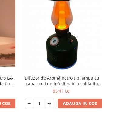
-14%
N
tro LA-
Difuzor de Aromă Retro tip lampa cu
Ventilator po
a tip
capac cu Lumină dimabila calda tip
19×18 cm, la
Flacără
m mult
85,41 Lei
140,
reîncărcabil
3 viteze,
 COS
ADAUGA IN COS