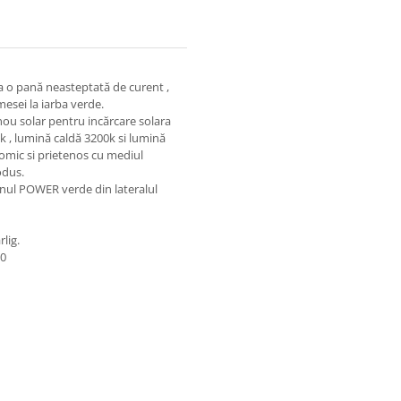
 la o pană neasteptată de curent ,
mesei la iarba verde.
nou solar pentru incărcare solara
0k , lumină caldă 3200k si lumină
omic si prietenos cu mediul
odus.
onul POWER verde din lateralul
lig.
50