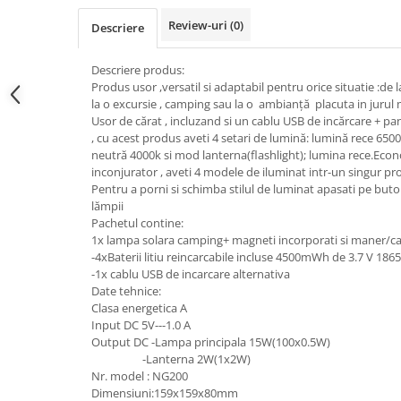
Dulii/Dulie adaptor
Review-uri
(0)
Descriere
Electrocasnice de mici dimensiuni
Descriere produs:
Mufe,Accesorii TV
Produs usor ,versatil si adaptabil pentru orice situatie :de
la o excursie , camping sau la o ambianță placuta in jurul 
Multimetru Digital
Usor de cărat , incluzand si un cablu USB de incărcare + pa
Prelungitoare/Derulatoare
, cu acest produs aveti 4 setari de lumină: lumină rece 650
neutră 4000k si mod lanterna(flashlight); lumina rece.Econ
Prize
inconjurator , aveti 4 modele de iluminat intr-un singur pr
Starter/Droser
Pentru a porni si schimba stilul de luminat apasati pe but
lămpii
Triplu Stecher
Pachetul contine:
1x lampa solara camping+ magneti incorporati si maner/car
Întrerupătoare/Comutatoare
-4xBaterii litiu reincarcabile incluse 4500mWh de 3.7 V 186
Ştechere/Stecher adaptor
-1x cablu USB de incarcare alternativa
Date tehnice:
Ţeavă PVC
Clasa energetica A
Input DC 5V---1.0 A
Output DC -Lampa principala 15W(100x0.5W)
Corpuri Led lineare
-Lanterna 2W(1x2W)
Nr. model : NG200
Feronerie
Dimensiuni:159x159x80mm