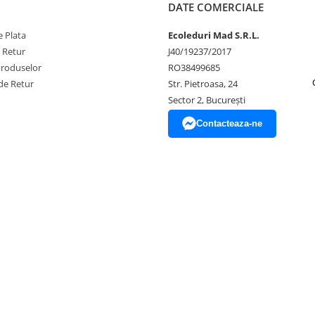
DATE COMERCIALE
 Plata
Ecoleduri Mad S.R.L.
e Retur
J40/19237/2017
Produselor
RO38499685
de Retur
Str. Pietroasa, 24
Sector 2, București
Contacteaza-ne