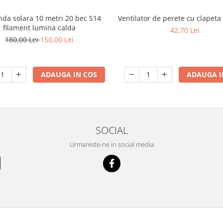
nda solara 10 metri 20 bec S14
Ventilator de perete cu clapet
filament lumina calda
42,70 Lei
180,00 Lei
150,00 Lei
ADAUGA IN COS
ADAUGA I
SOCIAL
Urmareste-ne in social media