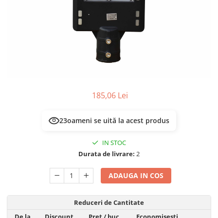
Multimetru Digital
Lampi emergente
Prelungitoare/Derulatoare
Lustre
Prize
Spoturi led pe sina
Starter/Droser
Triplu Stecher
Întrerupătoare/Comutatoare
185,06 Lei
Ştechere/Stecher adaptor
Ţeavă PVC
23
oameni se uită la acest produs
IN STOC
Durata de livrare:
2
ADAUGA IN COS
Reduceri de Cantitate
De la
Discount
Pret
/ buc
Economisesti