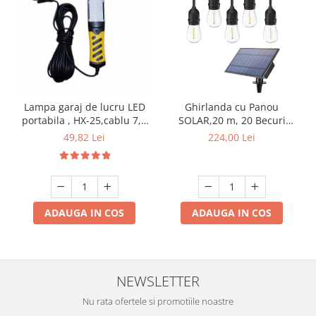
Lampa garaj de lucru LED
Ghirlanda cu Panou
portabila , HX-25,cablu 7,5
SOLAR,20 m, 20 Becuri
m 220V
incluse filament LED S14,
49,82 Lei
224,00 Lei
lumina calda ,
Interconectabila, Jocuri
Lumini
ADAUGA IN COS
ADAUGA IN COS
NEWSLETTER
Nu rata ofertele si promotiile noastre