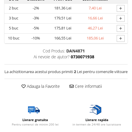
+
2
buc
-2%
181,36 Lei
7,40 Lei
+
3
buc
-3%
179,51 Lei
16,66 Lei
+
5
buc
-5%
175,81 Lei
46,27 Lei
+
10
buc
-10%
166,55 Lei
185,06 Lei
Cod Produs:
DAN4871
Ai nevoie de ajutor?
0730071938
La achizitionarea acestui produs primiti
2
Lei pentru comenzile viitoare
Adauga la Favorite
Cere informatii
Livrare gratuita
Livrare rapida
Pentru comenzi de minim 200 lei
in termen de 24/48 ore lucratoare