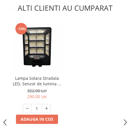
ALTI CLIENTI AU CUMPARAT
-10%
Lampa Solara Stradala
LED, Senzor de lumina si
miscare,telecomanda,
322,00 Lei
600W YT0122
290,00 Lei
ADAUGA IN COS