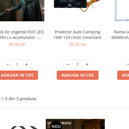
Proiector Auto Camping
ă de Urgență EXIT LED
Rama L
16W 12V clesti conectare
20V cu Acumulator -
60x60cm,
tonomie 120 Minute,
25,20 Lei
35,00 Lei
icator Ieșire Evacuare
ADAUGA IN COS
ADAUGA IN COS
AD
1-
3
din
3
produse
NOU