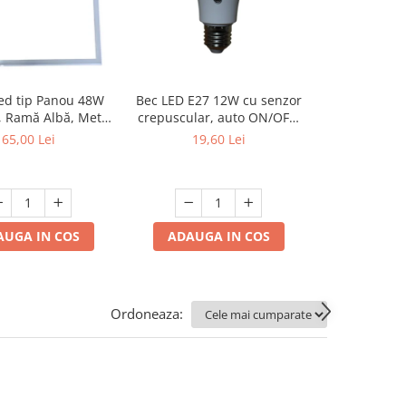
Bec LED E27 12W cu senzor
ed tip Panou 48W
Aplica de per
crepuscular, auto ON/OFF,
 Ramă Albă, Metal
jos AL-004
6500K ,culoare- alb, rece
de 27mm
19,60 Lei
65,00 Lei
35,0
ADAUGA IN COS
AUGA IN COS
ADAUGA
Ordoneaza: