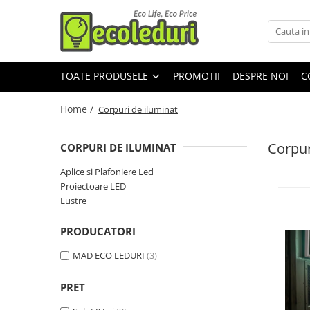
Toate Produsele
TOATE PRODUSELE
PROMOTII
DESPRE NOI
C
Surse de iluminat
Surse de iluminat
Home /
Corpuri de iluminat
Becuri & lampi led cu fasung
Tub Neon Fluorescent (Clasic)
Corpur
CORPURI DE ILUMINAT
Aplice si Plafoniere Led
Corpuri de iluminat
Proiectoare LED
Corpuri de iluminat
Lustre
Aplice si Plafoniere Led
PRODUCATORI
Proiectoare LED
Lustre
MAD ECO LEDURI
(3)
PRET
Aparataj şi accesorii
Aparataj şi accesorii