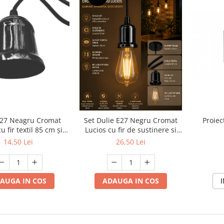
E27 Neagru Cromat
Set Dulie E27 Negru Cromat
Proiec
u fir textil 85 cm și
Lucios cu fir de sustinere si
 plafon Ø10 cm, cu
bec decorativ tip para cu
14,50 Lei
26,50 Lei
sorii de montaj
lumina calda cu accesorii de
montaj
AUGA IN COS
ADAUGA IN COS