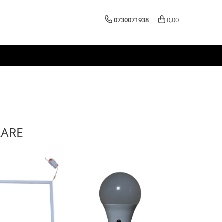
0730071938
0,00
LARE