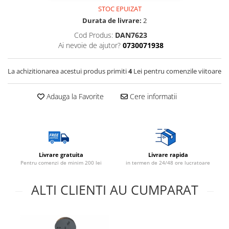
Multimetru Digital
STOC EPUIZAT
Lampi emergente
Durata de livrare:
2
Prelungitoare/Derulatoare
Lustre
Cod Produs:
DAN7623
Prize
Spoturi led pe sina
Ai nevoie de ajutor?
0730071938
Starter/Droser
Triplu Stecher
La achizitionarea acestui produs primiti
4
Lei pentru comenzile viitoare
Întrerupătoare/Comutatoare
Adauga la Favorite
Cere informatii
Ştechere/Stecher adaptor
Ţeavă PVC
Livrare gratuita
Livrare rapida
Pentru comenzi de minim 200 lei
in termen de 24/48 ore lucratoare
ALTI CLIENTI AU CUMPARAT