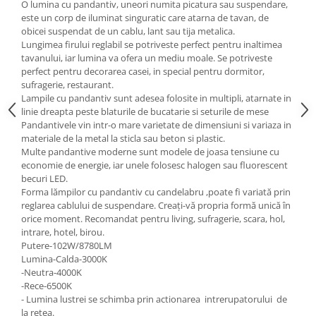
O lumina cu pandantiv, uneori numita picatura sau suspendare,
este un corp de iluminat singuratic care atarna de tavan, de
obicei suspendat de un cablu, lant sau tija metalica.
Lungimea firului reglabil se potriveste perfect pentru inaltimea
tavanului, iar lumina va ofera un mediu moale. Se potriveste
perfect pentru decorarea casei, in special pentru dormitor,
sufragerie, restaurant.
Lampile cu pandantiv sunt adesea folosite in multipli, atarnate in
linie dreapta peste blaturile de bucatarie si seturile de mese
Pandantivele vin intr-o mare varietate de dimensiuni si variaza in
materiale de la metal la sticla sau beton si plastic.
Multe pandantive moderne sunt modele de joasa tensiune cu
economie de energie, iar unele folosesc halogen sau fluorescent
becuri LED.
Forma lămpilor cu pandantiv cu candelabru ,poate fi variată prin
reglarea cablului de suspendare. Creați-vă propria formă unică în
orice moment. Recomandat pentru living, sufragerie, scara, hol,
intrare, hotel, birou.
Putere-102W/8780LM
Lumina-Calda-3000K
-Neutra-4000K
-Rece-6500K
- Lumina lustrei se schimba prin actionarea intrerupatorului de
la retea.