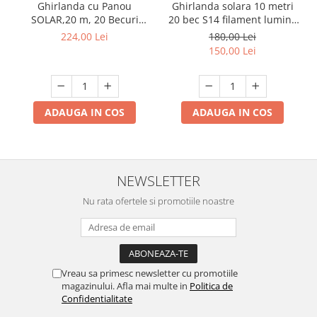
Ghirlanda cu Panou
Ghirlanda solara 10 metri
SOLAR,20 m, 20 Becuri
20 bec S14 filament lumina
incluse filament LED S14,
calda
224,00 Lei
180,00 Lei
lumina calda ,
150,00 Lei
Interconectabila, Jocuri
Lumini
ADAUGA IN COS
ADAUGA IN COS
NEWSLETTER
Nu rata ofertele si promotiile noastre
Vreau sa primesc newsletter cu promotiile
magazinului. Afla mai multe in
Politica de
Confidentialitate