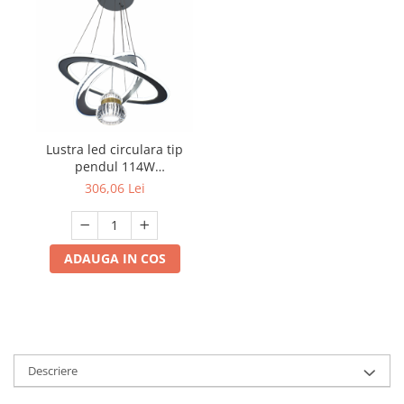
Lustra led circulara tip
pendul 114W
3000K/4000K/6500K 7809
306,06 Lei
ADAUGA IN COS
Descriere