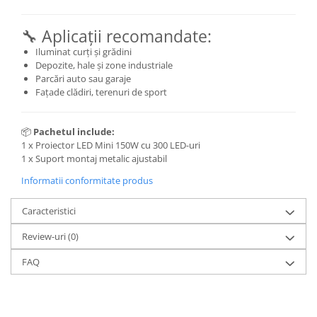
Produse grele si voluminoase
🔧 Aplicații recomandate:
Promotii
Iluminat curți și grădini
Depozite, hale și zone industriale
Parcări auto sau garaje
Fațade clădiri, terenuri de sport
📦
Pachetul include:
1 x Proiector LED Mini 150W cu 300 LED-uri
1 x Suport montaj metalic ajustabil
Informatii conformitate produs
Caracteristici
Review-uri
(0)
FAQ