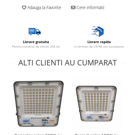
Adauga la Favorite
Cere informatii
Lustre
Spoturi led pe sina
Aparataj şi accesorii
Alimentatoare/Drivere
Livrare gratuita
Livrare rapida
Pentru comenzi de minim 200 lei
in termen de 24/48 ore lucratoare
Bară alimentare nul
Cablu electric, canal cablu
ALTI CLIENTI AU CUMPARAT
Cap prelungitor
Conectoare
electrice/Morsete/reglete
Copex
Cuple
Doze
Dulii/Dulie adaptor
Electrocasnice de mici dimensiuni