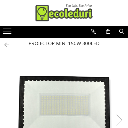
Toate Produsele
Surse de iluminat
PROIECTOR MINI 150W 300LED
Banda LED
Bec Color led
Bec incandescent (Clasic)
Becuri Led
Becuri & lampi led cu fasung
Ghirlande luminoase
Modul Led pentru aplica
Tub Neon Fluorescent (Clasic)
Tub Neon LED