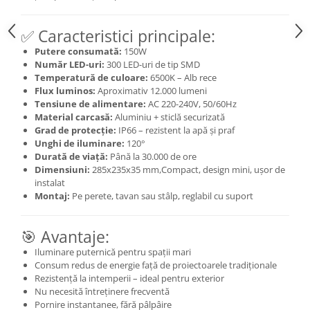
Scule / utile / sonerii/ rulete
✅ Caracteristici principale:
Adezivi si benzi adezive
Putere consumată:
150W
Număr LED-uri:
300 LED-uri de tip SMD
Chei , clesti , patenti
Temperatură de culoare:
6500K – Alb rece
Cose / Coliere plastic
Flux luminos:
Aproximativ 12.000 lumeni
Tensiune de alimentare:
AC 220-240V, 50/60Hz
Pistoale de lipit si accesorii
Material carcasă:
Aluminiu + sticlă securizată
Grad de protecție:
IP66 – rezistent la apă și praf
Scule si unelte de
Unghi de iluminare:
120°
taiat,accesorii pentru gaurit si
Durată de viață:
Până la 30.000 de ore
insurubat
Sonerii
Dimensiuni:
285x235x35 mm,Compact, design mini, ușor de
instalat
Trepied
Montaj:
Pe perete, tavan sau stâlp, reglabil cu suport
Ventilator
🎯 Avantaje:
Iluminare puternică pentru spații mari
Lanterne
Consum redus de energie față de proiectoarele tradiționale
Accesorii camping
Rezistență la intemperii – ideal pentru exterior
Conetica si conexiuni
Nu necesită întreținere frecventă
Pornire instantanee, fără pâlpâire
Masina de facut gheata