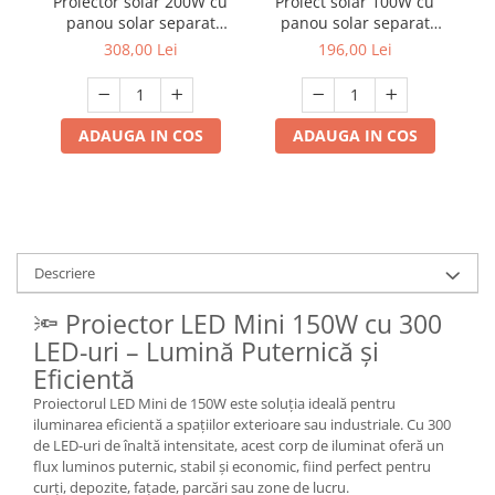
Proiector solar 200W cu
Proiect solar 100W cu
Mufe,Accesorii TV
panou solar separat
panou solar separat
senzor crepuscular si
senzor crepuscular si
308,00 Lei
196,00 Lei
Multimetru Digital
functii multiple DX-66200
functii multiple DX-66100
Prelungitoare/Derulatoare
Prize
ADAUGA IN COS
ADAUGA IN COS
Starter/Droser
Triplu Stecher
Întrerupătoare/Comutatoare
Ştechere/Stecher adaptor
Descriere
Ţeavă PVC
🔦 Proiector LED Mini 150W cu 300
LED-uri – Lumină Puternică și
Corpuri Led lineare
Eficientă
Feronerie
Proiectorul LED Mini de 150W este soluția ideală pentru
iluminarea eficientă a spațiilor exterioare sau industriale. Cu 300
Butuc yala,Broaste usa,Lacat
de LED-uri de înaltă intensitate, acest corp de iluminat oferă un
flux luminos puternic, stabil și economic, fiind perfect pentru
Tablou si sigurante electrice
curți, depozite, fațade, parcări sau zone de lucru.