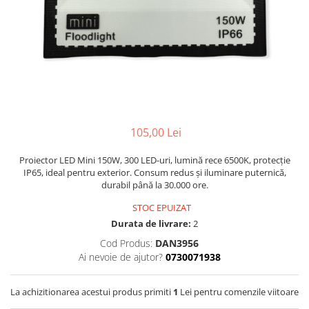
Lampi solare
Corpuri de iluminat
Spoturi LED
Corpuri Led - industriale
Aplice si Plafoniere Led
Proiectoare LED
105,00 Lei
Corpuri stradale
Lămpi portabile
Proiector LED Mini 150W, 300 LED-uri, lumină rece 6500K, protecție
IP65, ideal pentru exterior. Consum redus și iluminare puternică,
Senzori de
durabil până la 30.000 ore.
miscare,crepuscular,dulii cu
STOC EPUIZAT
senzor
Veioze/Lămpi/lampa de veghe
Durata de livrare:
2
Aplice ,becuri si corpuri cu
Cod Produs:
DAN3956
senzor
Ai nevoie de ajutor?
0730071938
Aplice de perete interior,
exterior
La achizitionarea acestui produs primiti
1
Lei pentru comenzile viitoare
Lampi emergente