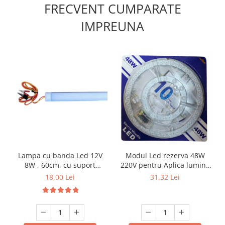
FRECVENT CUMPARATE
IMPREUNA
Lampa cu banda Led 12V
Modul Led rezerva 48W
8W , 60cm, cu suport
220V pentru Aplica lumina
aluminiu si clesti de
calda 3500KK
18,00 Lei
31,32 Lei
conectare