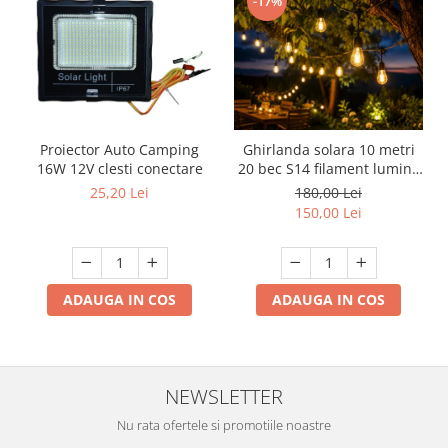
-17%
Proiector Auto Camping
Ghirlanda solara 10 metri
16W 12V clesti conectare
20 bec S14 filament lumina
calda
25,20 Lei
180,00 Lei
150,00 Lei
ADAUGA IN COS
ADAUGA IN COS
NEWSLETTER
Nu rata ofertele si promotiile noastre