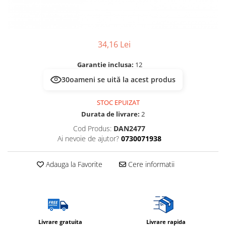
Multimetru Digital
Lampi emergente
Prelungitoare/Derulatoare
Lustre
Prize
Spoturi led pe sina
34,16 Lei
Starter/Droser
Garantie inclusa:
12
Triplu Stecher
30
oameni se uită la acest produs
Întrerupătoare/Comutatoare
Ştechere/Stecher adaptor
STOC EPUIZAT
Durata de livrare:
2
Ţeavă PVC
Cod Produs:
DAN2477
Ai nevoie de ajutor?
0730071938
Adauga la Favorite
Cere informatii
Livrare gratuita
Livrare rapida