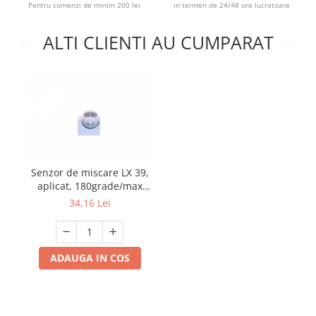
Pentru comenzi de minim 200 lei
in termen de 24/48 ore lucratoare
ALTI CLIENTI AU CUMPARAT
Senzor de miscare LX 39,
aplicat, 180grade/max
12m
34,16 Lei
ADAUGA IN COS