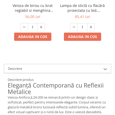
Multimetru Digital
Lampa de sticlă cu flacără
La
Veioza de birou cu brat
proiectata cu led,
L
reglabil si menghina
Prelungitoare/Derulatoare
reglabilă, cu senzor de
de
inclusa, model MT-811
85,41 Lei
56,00 Lei
mișcare, control, lumină
Prize
de noapte fără fir,
Starter/Droser
reincarcabilă pentru
dormitor, restaurant,
ADAUGA IN COS
ADAUGA IN COS
Triplu Stecher
cafenea, lanternă de
masă cu lumină caldă
Întrerupătoare/Comutatoare
Ştechere/Stecher adaptor
Ţeavă PVC
Descriere
Corpuri Led lineare
Descriere produs
Eleganță Contemporană cu Reflexii
Feronerie
Metalice
Butuc yala,Broaste usa,Lacat
Veioza Amfora JL24-200 se remarcă printr-un design clasic și
sofisticat, perfect pentru interioarele elegante. Corpul ceramic cu
Tablou si sigurante electrice
glazură metalică bronz lucioasă reflectă subtil lumina, oferind un
efect vizual captivant și o notă de lux. Este o veioză deosebită,