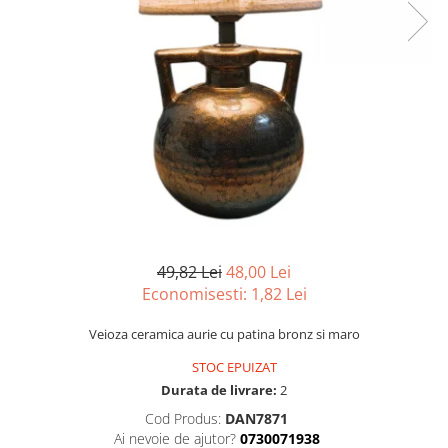
Lampi solare
Corpuri de iluminat
Spoturi LED
Corpuri Led - industriale
Aplice si Plafoniere Led
Proiectoare LED
Corpuri stradale
Lămpi portabile
Senzori de
49,82 Lei
48,00 Lei
miscare,crepuscular,dulii cu
Economisesti:
1,82
Lei
senzor
Veioze/Lămpi/lampa de veghe
Veioza ceramica aurie cu patina bronz si maro
Aplice ,becuri si corpuri cu
senzor
STOC EPUIZAT
Durata de livrare:
2
Aplice de perete interior,
exterior
Cod Produs:
DAN7871
Ai nevoie de ajutor?
0730071938
Lampi emergente