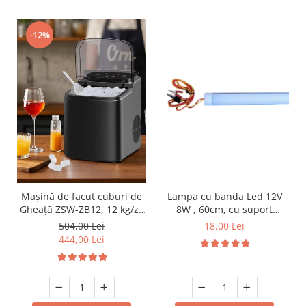
-12%
Lampa cu banda Led 12V
Mașină de facut cuburi de
8W , 60cm, cu suport
Gheață ZSW-ZB12, 12 kg/zi,
aluminiu si clesti de
Rezervor 1.2L, Panou Tactil,
18,00 Lei
504,00 Lei
conectare
Design Compact, Negru
444,00 Lei