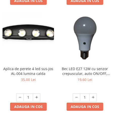
ADAUGA IN COS
ADAUGA IN COS
Bec LED E27 12W cu senzor
Aplica de perete 4 led sus-jos
crepuscular, auto ON/OFF,
AL-004 lumina calda
6500K ,culoare- alb, rece
19,60 Lei
35,00 Lei
ADAUGA IN COS
ADAUGA IN COS