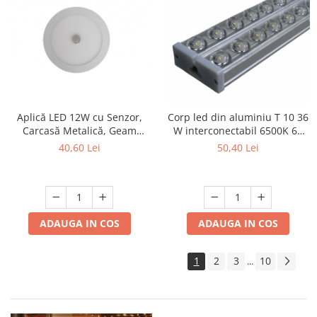
Aplică LED 12W cu Senzor,
Corp led din aluminiu T 10 36
Carcasă Metalică, Geam
W interconectabil 6500K 60
Sticlă, Ø160mm, 6500K
cm
40,60 Lei
50,40 Lei
ADAUGA IN COS
ADAUGA IN COS
1
2
3
10
...