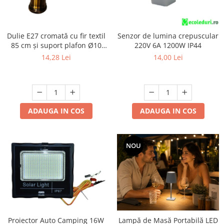
Mufe,Accesorii TV
Multimetru Digital
Dulie E27 cromată cu fir textil
Senzor de lumina crepuscular
Prelungitoare/Derulatoare
85 cm și suport plafon Ø10
220V 6A 1200W IP44
cm, cu accesorii de montaj
Prize
14,28 Lei
14,00 Lei
Starter/Droser
Triplu Stecher
Întrerupătoare/Comutatoare
ADAUGA IN COS
ADAUGA IN COS
Ştechere/Stecher adaptor
Ţeavă PVC
NOU
Corpuri Led lineare
Feronerie
Butuc yala,Broaste usa,Lacat
Proiector Auto Camping 16W
Lampă de Masă Portabilă LED
Tablou si sigurante electrice