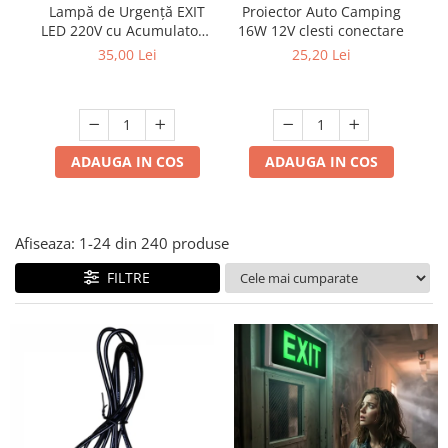
Lampi solare
Proiector Auto Camping
Lampă de Urgență EXIT
Ra
16W 12V clesti conectare
LED 220V cu Acumulator -
Autonomie 120 Minute,
Corpuri de iluminat
25,20 Lei
35,00 Lei
Indicator Ieșire Evacuare
Spoturi LED
Corpuri Led - industriale
Aplice si Plafoniere Led
ADAUGA IN COS
ADAUGA IN COS
Proiectoare LED
Corpuri stradale
Lămpi portabile
Afiseaza:
1-
24
din
240
produse
Senzori de
FILTRE
miscare,crepuscular,dulii cu
senzor
Veioze/Lămpi/lampa de veghe
Aplice ,becuri si corpuri cu
senzor
Aplice de perete interior,
exterior
Lampi emergente