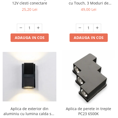
12V clesti conectare
cu Touch, 3 Moduri de
Lumină, Reîncărcabilă USB
25,20 Lei
49,00 Lei
Scule / utile / sonerii/ rulete
Type-C, Bleu, 6W, Ø11.2x38
Adezivi si benzi adezive
cm
Chei , clesti , patenti
Cose / Coliere plastic
ADAUGA IN COS
ADAUGA IN COS
Pistoale de lipit si accesorii
Scule si unelte de
taiat,accesorii pentru gaurit si
insurubat
Sonerii
Trepied
Ventilator
Lanterne
Accesorii camping
Aplica de exterior din
Aplica de perete in trepte
Conetica si conexiuni
aluminiu cu lumina calda sus
PC23 6500K
Masina de facut gheata