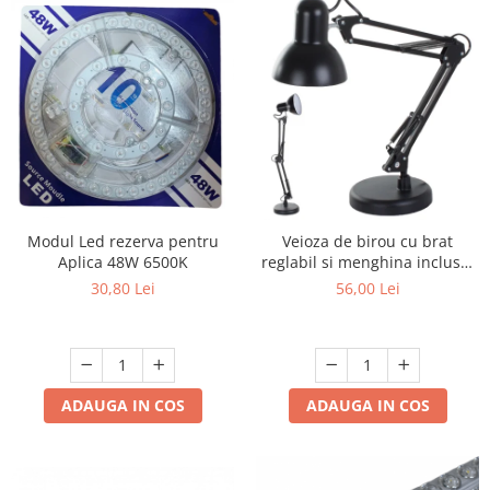
Modul Led rezerva pentru
Veioza de birou cu brat
Aplica 48W 6500K
reglabil si menghina inclusa,
model MT-811
30,80 Lei
56,00 Lei
ADAUGA IN COS
ADAUGA IN COS