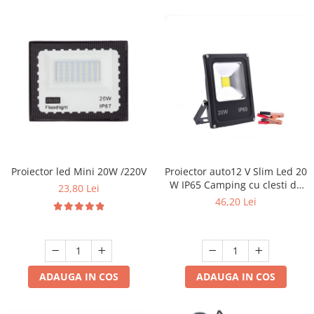
Proiector led Mini 20W /220V
Proiector auto12 V Slim Led 20
W IP65 Camping cu clesti de
23,80 Lei
conectare
46,20 Lei
ADAUGA IN COS
ADAUGA IN COS