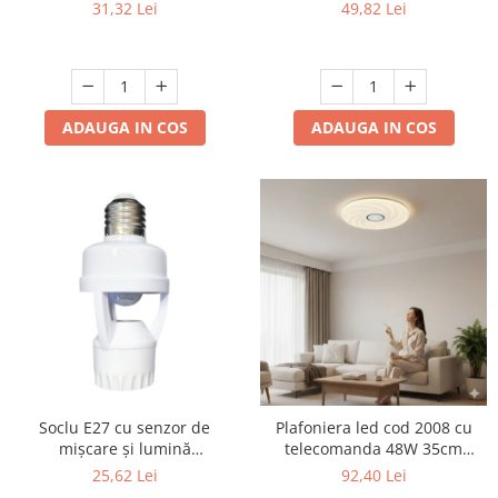
jos 3500 K AL-042
31,32 Lei
49,82 Lei
Produse grele si voluminoase
Promotii
ADAUGA IN COS
ADAUGA IN COS
Soclu E27 cu senzor de
Plafoniera led cod 2008 cu
mișcare și lumină
telecomanda 48W 35cm
crepusculară - 360°, unghi de
dimabila 3 temperaturi de
25,62 Lei
92,40 Lei
detecție
culoare ajustabile