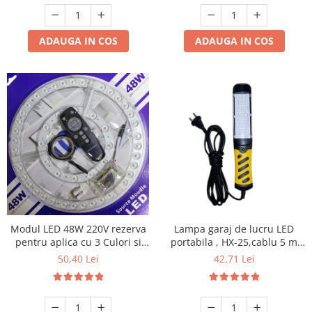
ADAUGA IN COS
ADAUGA IN COS
Modul LED 48W 220V rezerva
Lampa garaj de lucru LED
pentru aplica cu 3 Culori si
portabila , HX-25,cablu 5 m
telecomanda
100 led 2835 220V
50,40 Lei
42,71 Lei