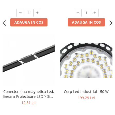
3000K/4500K/6500K
ADAUGA IN COS
ADAUGA IN COS
Conector sina magnetica Led,
Corp Led Industrial 150 W
lineara-Proiectoare LED > Sina
199,29 Lei
magnetica aplicata
12,81 Lei