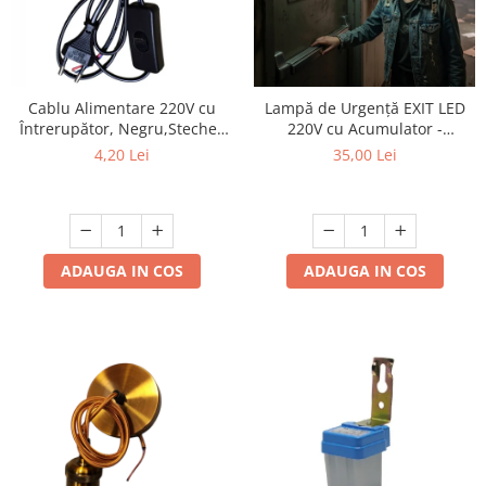
Lustre
Spoturi led pe sina
Cablu Alimentare 220V cu
Lampă de Urgență EXIT LED
Aparataj şi accesorii
Întrerupător, Negru,Stecher
220V cu Acumulator -
Alimentatoare/Drivere
Plat, 1.5m, 2 Fire - Ideal
Autonomie 120 Minute,
4,20 Lei
35,00 Lei
pentru Lămpi si Proiecte DIY
Indicator Ieșire Evacuare
Bară alimentare nul
Cablu electric, canal cablu
Cap prelungitor
ADAUGA IN COS
ADAUGA IN COS
Conectoare
electrice/Morsete/reglete
Copex
Cuple
Doze
Dulii/Dulie adaptor
Electrocasnice de mici dimensiuni