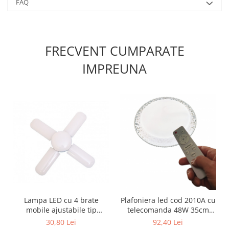
FAQ
FRECVENT CUMPARATE
IMPREUNA
Lampa LED cu 4 brate
Plafoniera led cod 2010A cu
mobile ajustabile tip
telecomanda 48W 35cm
ventilator 36w 6000k
dimabila 3 temperaturi de
30,80 Lei
92,40 Lei