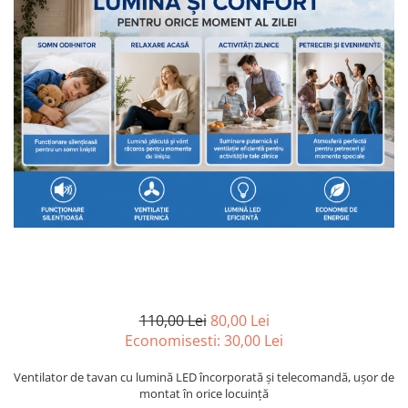
Multimetru Digital
Lampi emergente
Prelungitoare/Derulatoare
Lustre
Prize
Spoturi led pe sina
Starter/Droser
Triplu Stecher
Întrerupătoare/Comutatoare
Ştechere/Stecher adaptor
Ţeavă PVC
110,00 Lei
80,00 Lei
Economisesti:
30,00
Lei
Ventilator de tavan cu lumină LED încorporată și telecomandă, ușor de
montat în orice locuință