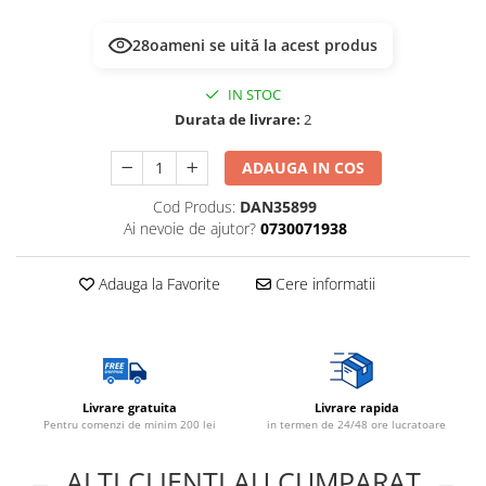
25
oameni se uită la acest produs
IN STOC
Durata de livrare:
2
ADAUGA IN COS
Cod Produs:
DAN35899
Ai nevoie de ajutor?
0730071938
Adauga la Favorite
Cere informatii
Livrare gratuita
Livrare rapida
Pentru comenzi de minim 200 lei
in termen de 24/48 ore lucratoare
ALTI CLIENTI AU CUMPARAT