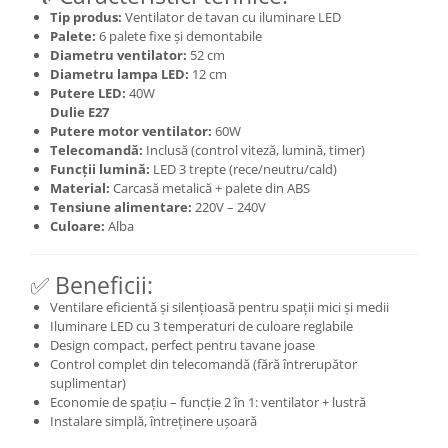
Tip produs:
Ventilator de tavan cu iluminare LED
Palete:
6 palete fixe și demontabile
Diametru ventilator:
52 cm
Diametru lampa LED:
12 cm
Putere LED:
40W
Dulie E27
Putere motor ventilator:
60W
Telecomandă:
Inclusă (control viteză, lumină, timer)
Funcții lumină:
LED 3 trepte (rece/neutru/cald)
Material:
Carcasă metalică + palete din ABS
Tensiune alimentare:
220V – 240V
Culoare:
Alba
✅ Beneficii:
Ventilare eficientă și silențioasă pentru spații mici și medii
Iluminare LED cu 3 temperaturi de culoare reglabile
Design compact, perfect pentru tavane joase
Control complet din telecomandă (fără întrerupător
suplimentar)
Economie de spațiu – funcție 2 în 1: ventilator + lustră
Instalare simplă, întreținere ușoară