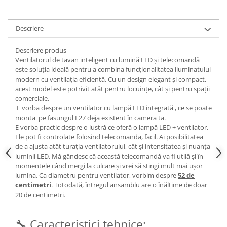
Descriere
Descriere produs
Ventilatorul de tavan inteligent cu lumină LED și telecomandă
este soluția ideală pentru a combina funcționalitatea iluminatului
modern cu ventilația eficientă. Cu un design elegant și compact,
acest model este potrivit atât pentru locuințe, cât și pentru spații
comerciale.
E vorba despre un ventilator cu lampă LED integrată , ce se poate
monta pe fasungul E27 deja existent în camera ta.
E vorba practic despre o lustră ce oferă o lampă LED + ventilator.
Ele pot fi controlate folosind telecomanda, facil. Ai posibilitatea
de a ajusta atât turația ventilatorului, cât și intensitatea și nuanța
luminii LED. Mă gândesc că această telecomandă va fi utilă și în
momentele când mergi la culcare și vrei să stingi mult mai ușor
lumina. Ca diametru pentru ventilator, vorbim despre
52 de
centimetri
. Totodată, întregul ansamblu are o înălțime de doar
20 de centimetri.
🔧 Caracteristici tehnice: