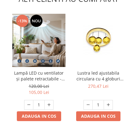
-13%
NOU
Lampă LED cu ventilator
Lustra led ajustabila
L
și palete retractabile -
circulara cu 4 globuri
iluminare și răcorire într-
64W 3000K/4000K/6500K
120,00 Lei
270,47 Lei
un singur produs
A133
105,00 Lei
ADAUGA IN COS
ADAUGA IN COS