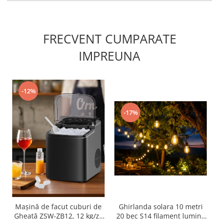
FRECVENT CUMPARATE
IMPREUNA
-12%
-17%
Mașină de facut cuburi de
Ghirlanda solara 10 metri
Gheață ZSW-ZB12, 12 kg/zi,
20 bec S14 filament lumina