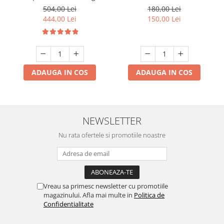
Rezervor 1.2L, Panou Tactil,
calda
504,00 Lei
180,00 Lei
Design Compact, Negru
444,00 Lei
150,00 Lei
ADAUGA IN COS
ADAUGA IN COS
NEWSLETTER
Nu rata ofertele si promotiile noastre
Vreau sa primesc newsletter cu promotiile
magazinului. Afla mai multe in
Politica de
Confidentialitate