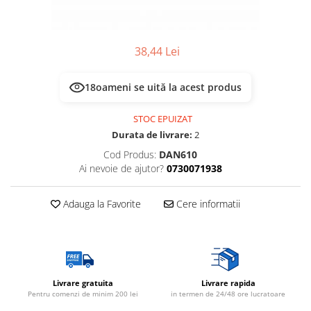
Multimetru Digital
Lampi emergente
Prelungitoare/Derulatoare
Lustre
Prize
38,44 Lei
Spoturi led pe sina
Starter/Droser
18
oameni se uită la acest produs
Triplu Stecher
Întrerupătoare/Comutatoare
STOC EPUIZAT
Durata de livrare:
2
Ştechere/Stecher adaptor
Cod Produs:
DAN610
Ţeavă PVC
Ai nevoie de ajutor?
0730071938
Adauga la Favorite
Cere informatii
Livrare gratuita
Livrare rapida
Pentru comenzi de minim 200 lei
in termen de 24/48 ore lucratoare