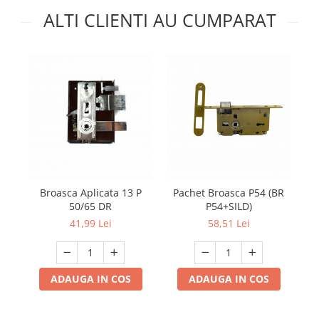
ALTI CLIENTI AU CUMPARAT
Broasca Aplicata 13 P
Pachet Broasca P54 (BR
B
50/65 DR
P54+SILD)
41,99 Lei
58,51 Lei
ADAUGA IN COS
ADAUGA IN COS