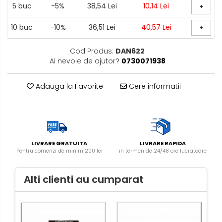
5
buc
-5%
38,54 Lei
10,14 Lei
+
10
buc
-10%
36,51 Lei
40,57 Lei
+
Cod Produs:
DAN622
Ai nevoie de ajutor?
0730071938
Adauga la Favorite
Cere informatii
LIVRARE GRATUITA
LIVRARE RAPIDA
Pentru comenzi de minim 200 lei
in termen de 24/48 ore lucratoare
Alti clienti au cumparat