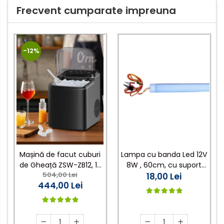
Frecvent cumparate impreuna
-12%
Lampa cu banda Led 12V
Mașină de facut cuburi
8W , 60cm, cu suport
de Gheață ZSW-ZB12, 12
504,00 Lei
aluminiu si clesti de
18,00 Lei
kg/zi, Rezervor 1.2L,
444,00 Lei
conectare
Panou Tactil, Design
Compact, Negru