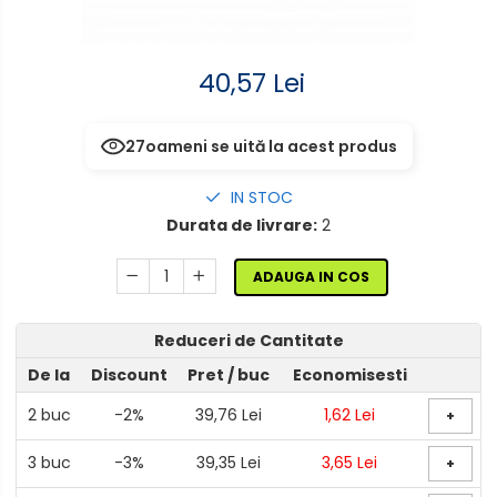
senzor
Mufe,Accesorii TV
Aplice de perete interior,
Multimetru Digital
40,57 Lei
exterior
Prelungitoare/Derulatoare
Lampi emergente
27
oameni se uită la acest produs
Prize
Lustre
Starter/Droser
IN STOC
Spoturi led pe sina
Durata de livrare:
2
Triplu Stecher
ADAUGA IN COS
Întrerupătoare/Comutatoare
Reduceri de Cantitate
Ştechere/Stecher adaptor
De la
Discount
Pret
/ buc
Economisesti
Ţeavă PVC
2
buc
-2%
39,76 Lei
1,62 Lei
+
3
buc
-3%
39,35 Lei
3,65 Lei
+