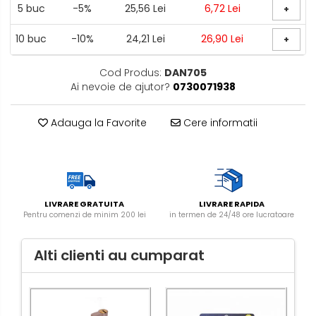
5
buc
-5%
25,56 Lei
6,72 Lei
+
10
buc
-10%
24,21 Lei
26,90 Lei
+
Cod Produs:
DAN705
Ai nevoie de ajutor?
0730071938
Adauga la Favorite
Cere informatii
LIVRARE GRATUITA
LIVRARE RAPIDA
Pentru comenzi de minim 200 lei
in termen de 24/48 ore lucratoare
Alti clienti au cumparat