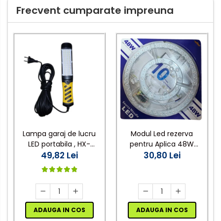
Frecvent cumparate impreuna
Lampa garaj de lucru
Modul Led rezerva
LED portabila , HX-
pentru Aplica 48W
25,cablu 7,5 m 220V
49,82 Lei
30,80 Lei
6500K
ADAUGA IN COS
ADAUGA IN COS