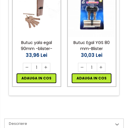
Butuc yala egal
Butuc Egal YGS 80
90mm -blister-
mm-Blister
33,96 Lei
30,03 Lei
ADAUGA IN COS
ADAUGA IN COS
Descriere