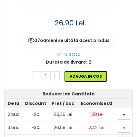
senzor
Mufe,Accesorii TV
Aplice de perete interior,
Multimetru Digital
26,90 Lei
exterior
Prelungitoare/Derulatoare
Lampi emergente
27
oameni se uită la acest produs
Prize
Lustre
Starter/Droser
IN STOC
Spoturi led pe sina
Durata de livrare:
2
Triplu Stecher
ADAUGA IN COS
Întrerupătoare/Comutatoare
Reduceri de Cantitate
Ştechere/Stecher adaptor
De la
Discount
Pret
/ buc
Economisesti
Ţeavă PVC
2
buc
-2%
26,36 Lei
1,08 Lei
+
3
buc
-3%
26,09 Lei
2,42 Lei
+