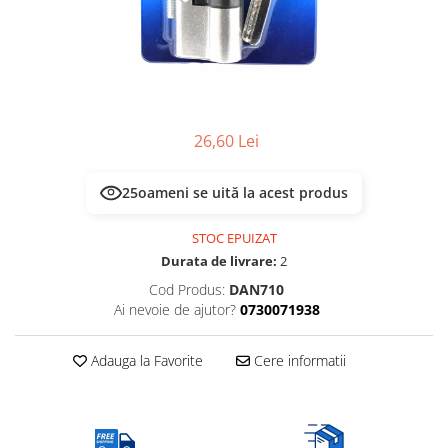
Multimetru Digital
Lampi emergente
Prelungitoare/Derulatoare
Lustre
Prize
Spoturi led pe sina
Starter/Droser
Triplu Stecher
26,60 Lei
Întrerupătoare/Comutatoare
25
oameni se uită la acest produs
Ştechere/Stecher adaptor
Ţeavă PVC
STOC EPUIZAT
Durata de livrare:
2
Cod Produs:
DAN710
Ai nevoie de ajutor?
0730071938
Adauga la Favorite
Cere informatii