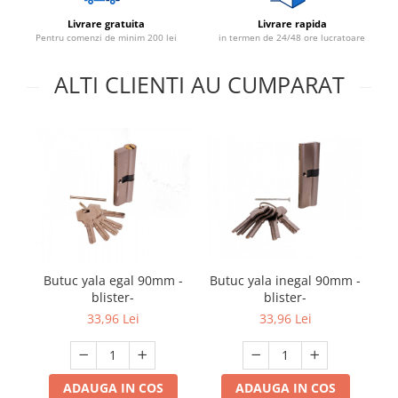
Livrare gratuita
Livrare rapida
Pentru comenzi de minim 200 lei
in termen de 24/48 ore lucratoare
ALTI CLIENTI AU CUMPARAT
B
Butuc yala egal 90mm -
Butuc yala inegal 90mm -
blister-
blister-
33,96 Lei
33,96 Lei
ADAUGA IN COS
ADAUGA IN COS