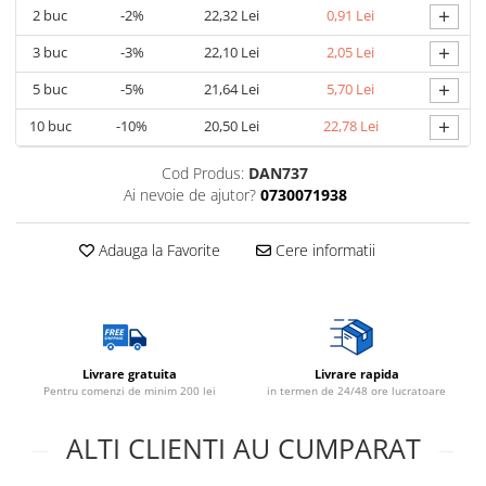
+
2
buc
-2%
22,32 Lei
0,91 Lei
+
3
buc
-3%
22,10 Lei
2,05 Lei
+
5
buc
-5%
21,64 Lei
5,70 Lei
+
10
buc
-10%
20,50 Lei
22,78 Lei
Cod Produs:
DAN737
Ai nevoie de ajutor?
0730071938
Adauga la Favorite
Cere informatii
Livrare gratuita
Livrare rapida
Pentru comenzi de minim 200 lei
in termen de 24/48 ore lucratoare
ALTI CLIENTI AU CUMPARAT