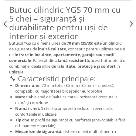
Butuc cilindric YGS 70 mm cu
5 chei – siguranță și
durabilitate pentru uși de
interior și exterior
Butucul YGS cu dimensiunea de
70 mm (35/35)
este un cilindru
de siguranță de
înaltă calitate
, conceput pentru utilizare pe uși
de
intrare în locuințe, apartamente, garaje sau spații
comerciale
. Fabricat din
alamă rezistentă
, acest butuc oferă o
combinație ideală între
durabilitate, protecție și confort
în
utilizare.
🔧 Caracteristici principale:
Dimensiune:
70 mm total (35 mm / 35 mm – simetric),
compatibil cu majoritatea broaștelor europrofile
Material:
alamă de înaltă calitate – rezistență crescută la
uzură și coroziune
Număr chei:
5 chei tip amprentă incluse – reversibile,
confortabile în utilizare
Tip cheie:
profil de siguranță cu perforații (anti-copiabilă fără
echipamente speciale)
Mecanism de siguranță:
sistem cu pini multipli pentru