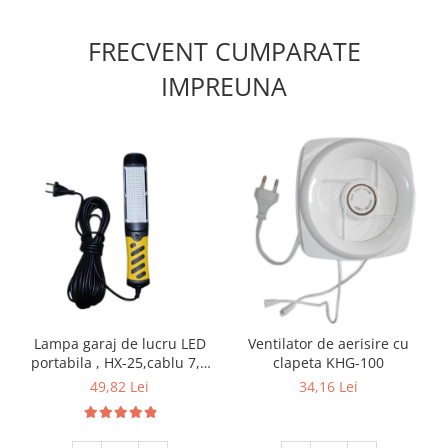
FRECVENT CUMPARATE
IMPREUNA
Lampa garaj de lucru LED
Ventilator de aerisire cu
portabila , HX-25,cablu 7,5
clapeta KHG-100
m 220V
49,82 Lei
34,16 Lei