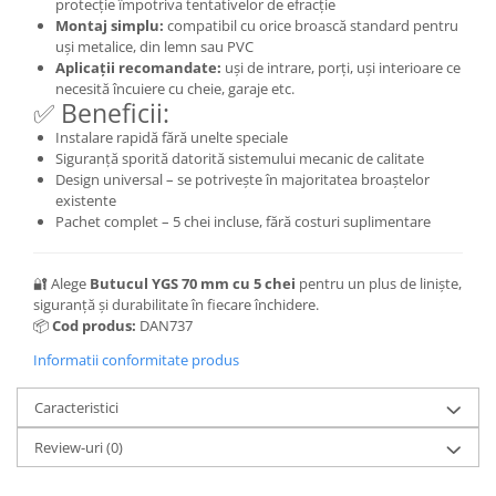
protecție împotriva tentativelor de efracție
Montaj simplu:
compatibil cu orice broască standard pentru
uși metalice, din lemn sau PVC
Aplicații recomandate:
uși de intrare, porți, uși interioare ce
necesită încuiere cu cheie, garaje etc.
✅ Beneficii:
Instalare rapidă fără unelte speciale
Siguranță sporită datorită sistemului mecanic de calitate
Design universal – se potrivește în majoritatea broaștelor
existente
Pachet complet – 5 chei incluse, fără costuri suplimentare
🔐 Alege
Butucul YGS 70 mm cu 5 chei
pentru un plus de liniște,
siguranță și durabilitate în fiecare închidere.
📦
Cod produs:
DAN737
Informatii conformitate produs
Caracteristici
Review-uri
(0)