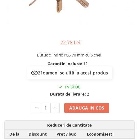
Multimetru Digital
Lampi emergente
Prelungitoare/Derulatoare
Lustre
Prize
Spoturi led pe sina
Starter/Droser
Triplu Stecher
22,78 Lei
Întrerupătoare/Comutatoare
Butuc cilindric YGS 70 mm cu 5 chei
Ştechere/Stecher adaptor
Garantie inclusa:
12
Ţeavă PVC
21
oameni se uită la acest produs
IN STOC
Durata de livrare:
2
ADAUGA IN COS
Reduceri de Cantitate
De la
Discount
Pret
/ buc
Economisesti