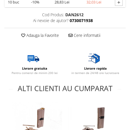
+
10
buc
-10%
28,83 Lei
32,03 Lei
Cod Produs:
DAN2612
Ai nevoie de ajutor?
0730071938
Adauga la Favorite
Cere informatii
Livrare gratuita
Livrare rapida
Pentru comenzi de minim 200 lei
in termen de 24/48 ore lucratoare
ALTI CLIENTI AU CUMPARAT