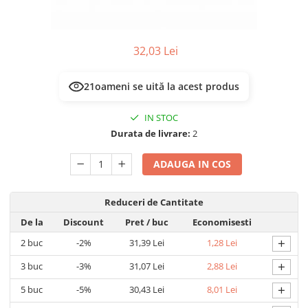
Multimetru Digital
Lampi emergente
Prelungitoare/Derulatoare
Lustre
Prize
32,03 Lei
Spoturi led pe sina
Starter/Droser
21
oameni se uită la acest produs
Triplu Stecher
Întrerupătoare/Comutatoare
IN STOC
Durata de livrare:
2
Ştechere/Stecher adaptor
Ţeavă PVC
ADAUGA IN COS
Reduceri de Cantitate
De la
Discount
Pret
/ buc
Economisesti
+
2
buc
-2%
31,39 Lei
1,28 Lei
+
3
buc
-3%
31,07 Lei
2,88 Lei
+
5
buc
-5%
30,43 Lei
8,01 Lei