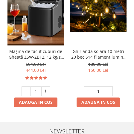
Mașină de facut cuburi de
Ghirlanda solara 10 metri
Gheață ZSW-ZB12, 12 kg/zi,
20 bec S14 filament lumina
Rezervor 1.2L, Panou Tactil,
calda
504,00 Lei
180,00 Lei
Design Compact, Negru
444,00 Lei
150,00 Lei
ADAUGA IN COS
ADAUGA IN COS
NEWSLETTER