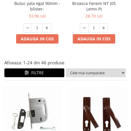
Multimetru Digital
Butuc yala egal 90mm -
Broasca Fanem NT (05
Lampi emergente
blister-
Lemn P)
Prelungitoare/Derulatoare
Lustre
33,96 Lei
28,70 Lei
Prize
Spoturi led pe sina
Starter/Droser
ADAUGA IN COS
ADAUGA IN COS
Triplu Stecher
Întrerupătoare/Comutatoare
Ştechere/Stecher adaptor
Afiseaza:
1-
24
din
46
produse
Ţeavă PVC
FILTRE