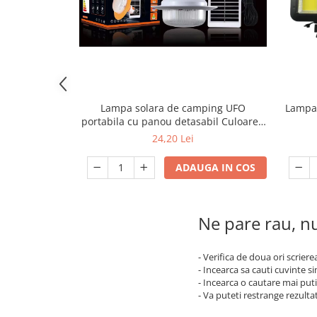
Corpuri Led lineare
Ventilator
Promotii
Lampa 
Lampa solara de camping UFO
portabila cu panou detasabil Culoare -
mov
24,20 Lei
ADAUGA IN COS
Ne pare rau, nu
- Verifica de doua ori scriere
- Incearca sa cauti cuvinte s
- Incearca o cautare mai puti
- Va puteti restrange rezultat