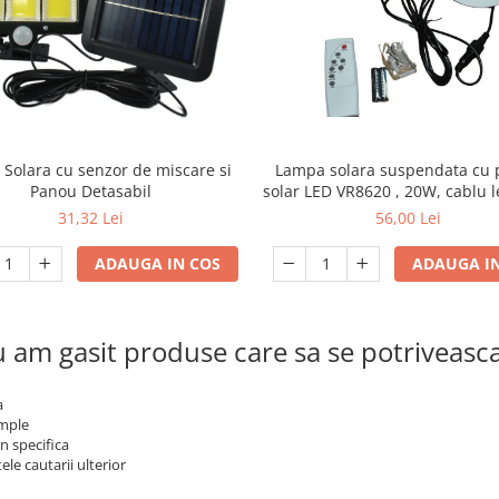
Solara cu senzor de miscare si
Lampa solara suspendata cu
Panou Detasabil
solar LED VR8620 , 20W, cablu 
3 m
31,32 Lei
56,00 Lei
ADAUGA IN COS
ADAUGA IN
 am gasit produse care sa se potriveasc
a
imple
n specifica
ele cautarii ulterior