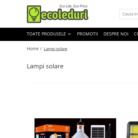
Toate Produsele
TOATE PRODUSELE
PROMOTII
DESPRE NOI
C
Surse de iluminat
Becuri & lampi led cu fasung
Home /
Lampi solare
Tub Neon Fluorescent (Clasic)
Lampi solare
Corpuri de iluminat
Aplice si Plafoniere Led
Proiectoare LED
Lustre
Aparataj şi accesorii
Dulii/Dulie adaptor