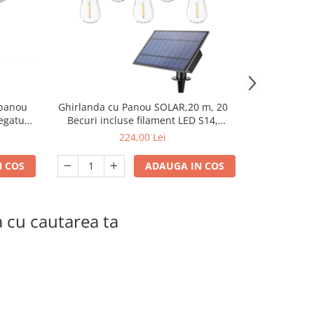
-17%
 panou
Ghirlanda cu Panou SOLAR,20 m, 20
Ghirlanda so
legatura
Becuri incluse filament LED S14,
fila
lumina calda , Interconectabila, Jocuri
224,00 Lei
180,
Lumini
 COS
ADAUGA IN COS
a cu cautarea ta