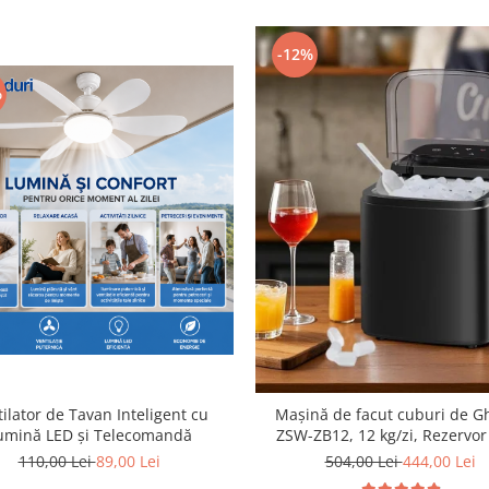
-12%
%
ilator de Tavan Inteligent cu
Mașină de facut cuburi de G
umină LED și Telecomandă
ZSW-ZB12, 12 kg/zi, Rezervor 
Panou Tactil, Design Compact
110,00 Lei
89,00 Lei
504,00 Lei
444,00 Lei