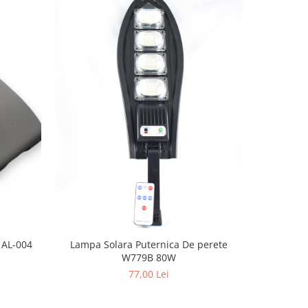
s AL-004
Lampa Solara Puternica De perete
Lampa Sol
W779B 80W
77,00 Lei