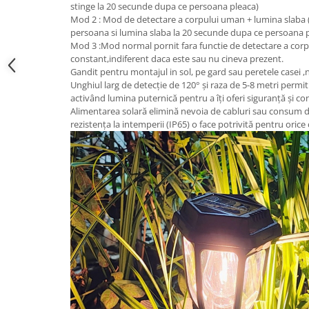
stinge la 20 secunde dupa ce persoana pleaca)
Mod 2 : Mod de detectare a corpului uman + lumina slaba 
Scule / utile / sonerii/ rulete
persoana si lumina slaba la 20 secunde dupa ce persoana 
Mod 3 :Mod normal pornit fara functie de detectare a cor
Adezivi si benzi adezive
constant,indiferent daca este sau nu cineva prezent.
Chei , clesti , patenti
Gandit pentru montajul in sol, pe gard sau peretele casei ,n
Unghiul larg de detecție de 120° și raza de 5-8 metri permit
Cose / Coliere plastic
activând lumina puternică pentru a îți oferi siguranță și con
Alimentarea solară elimină nevoia de cabluri sau consum de 
Pistoale de lipit si accesorii
rezistența la intemperii (IP65) o face potrivită pentru orice
Scule si unelte de
taiat,accesorii pentru gaurit si
insurubat
Sonerii
Trepied
Ventilator
Lanterne
Accesorii camping
Conetica si conexiuni