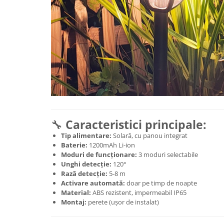
Masina de facut gheata
Produse grele si voluminoase
Promotii
🔧
Caracteristici principale:
Tip alimentare:
Solară, cu panou integrat
Baterie:
1200mAh Li-ion
Moduri de funcționare:
3 moduri selectabile
Unghi detecție:
120°
Rază detecție:
5-8 m
Activare automată:
doar pe timp de noapte
Material:
ABS rezistent, impermeabil IP65
Montaj:
perete (ușor de instalat)