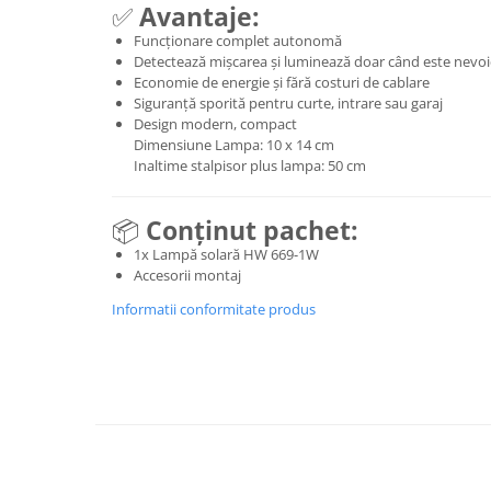
✅
Avantaje:
Funcționare complet autonomă
Detectează mișcarea și luminează doar când este nevoi
Economie de energie și fără costuri de cablare
Siguranță sporită pentru curte, intrare sau garaj
Design modern, compact
Dimensiune Lampa: 10 x 14 cm
Inaltime stalpisor plus lampa: 50 cm
📦
Conținut pachet:
1x Lampă solară HW 669-1W
Accesorii montaj
Informatii conformitate produs