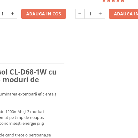
ADAUGA IN COS
ADAUGA IN
sol CL-D68-1W cu
3 moduri de
uminarea exterioară eficientă și
ă de 1200mAh și 3 moduri
tomat pe timp de noapte,
onomisești energie și îți
de cand trece o persoana,se