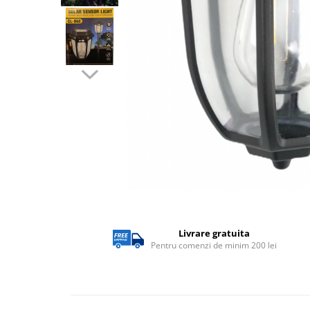
Lampi solare
Corpuri de iluminat
Spoturi LED
Corpuri Led - industriale
Aplice si Plafoniere Led
Proiectoare LED
Corpuri stradale
Lămpi portabile
Senzori de
miscare,crepuscular,dulii cu
senzor
Veioze/Lămpi/lampa de veghe
Livrare gratuita
Aplice ,becuri si corpuri cu
Pentru comenzi de minim 200 lei
senzor
Aplice de perete interior,
exterior