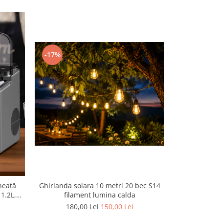
-17%
-19%
heață
Ghirlanda solara 10 metri 20 bec S14
Plafonier
1.2L,
filament lumina calda
telecomand
, Negru
temperatur
180,00 Lei
150,00 Lei
105
300