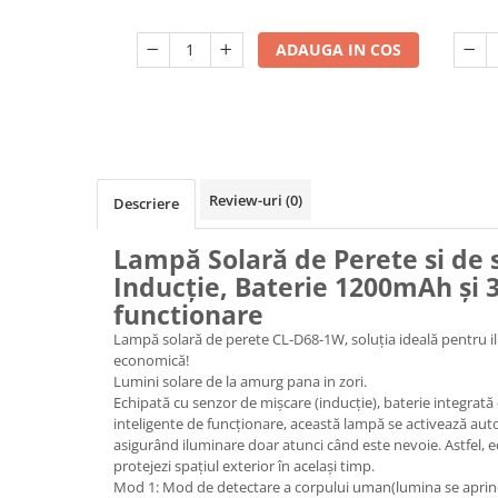
Încărcare Type-C, engros
Mufe,Accesorii TV
ADAUGA IN COS
Multimetru Digital
Prelungitoare/Derulatoare
Prize
Starter/Droser
Triplu Stecher
Review-uri
(0)
Descriere
Întrerupătoare/Comutatoare
Lampă Solară de Perete si de 
Ştechere/Stecher adaptor
Inducție, Baterie 1200mAh și 
Ţeavă PVC
functionare
Lampă solară de perete CL-D68-1W, soluția ideală pentru il
Corpuri Led lineare
economică!
Lumini solare de la amurg pana in zori.
Echipată cu senzor de mișcare (inducție), baterie integrat
Feronerie
inteligente de funcționare, această lampă se activează au
Butuc yala,Broaste usa,Lacat
asigurând iluminare doar atunci când este nevoie. Astfel, ec
protejezi spațiul exterior în același timp.
Mod 1: Mod de detectare a corpului uman(lumina se aprin
Tablou si sigurante electrice