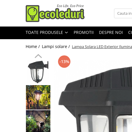
Toate Produsele
TOATE PRODUSELE
PROMOTII
DESPRE NOI
C
Surse de iluminat
Banda LED
Home /
Lampi solare /
Lampa Solara LED Exterior Ilumin
Bec Color led
-13%
Bec incandescent (Clasic)
Becuri Led
Becuri & lampi led cu fasung
Ghirlande luminoase
Modul Led pentru aplica
Tub Neon Fluorescent (Clasic)
Tub Neon LED